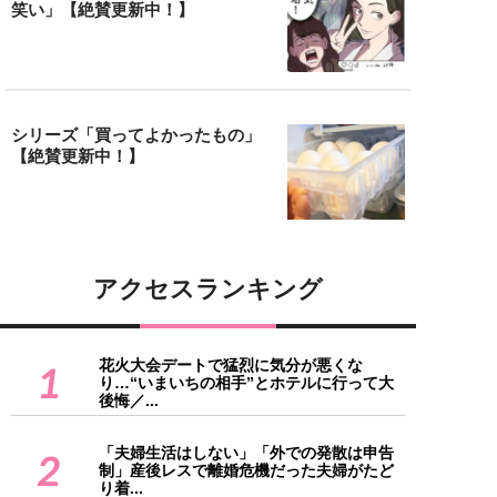
笑い」【絶賛更新中！】
シリーズ「買ってよかったもの」
【絶賛更新中！】
アクセスランキング
花火大会デートで猛烈に気分が悪くな
1
り…“いまいちの相手”とホテルに行って大
後悔／...
「夫婦生活はしない」「外での発散は申告
2
制」産後レスで離婚危機だった夫婦がたど
り着...