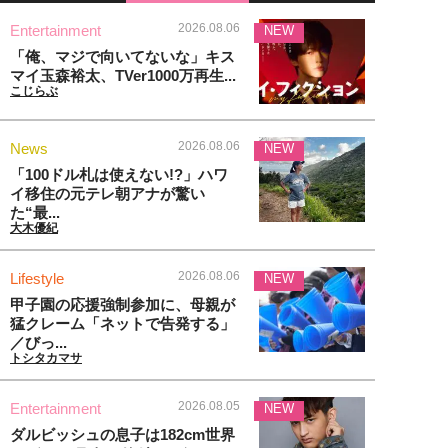
2026.08.06
Entertainment
NEW
「俺、マジで向いてないな」キス
マイ玉森裕太、TVer1000万再生...
こじらぶ
2026.08.06
News
NEW
「100ドル札は使えない!?」ハワ
イ移住の元テレ朝アナが驚い
た“最...
大木優紀
2026.08.06
Lifestyle
NEW
甲子園の応援強制参加に、母親が
猛クレーム「ネットで告発する」
／びっ...
トシタカマサ
2026.08.05
Entertainment
NEW
ダルビッシュの息子は182cm世界