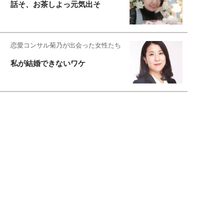
話そ、お茶しよっ元気出そ
恋愛コンサル菊乃が出会った女性たち
私が結婚できないワケ
元局アナ・アラフォー、アンヌ遙香の
北海道シンプルライフ
宇垣美里が映画への想いを綴る
宇垣美里の沼落ちシネマ
松本穂香が映画愛を語ります