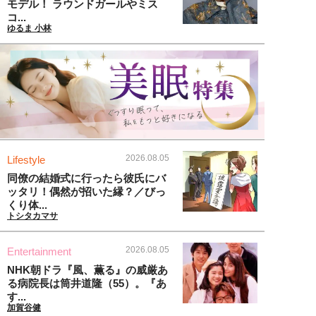
モデル！ ラウンドガールやミス
コ...
ゆるま 小林
2026.08.05
Lifestyle
同僚の結婚式に行ったら彼氏にバ
ッタリ！偶然が招いた縁？／びっ
くり体...
トシタカマサ
2026.08.05
Entertainment
NHK朝ドラ『風、薫る』の威厳あ
る病院長は筒井道隆（55）。『あ
す...
加賀谷健