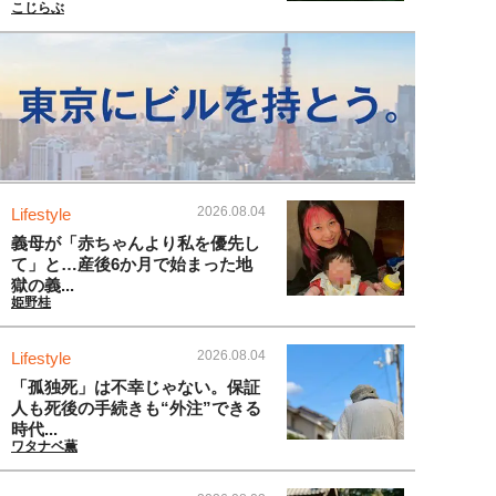
こじらぶ
2026.08.04
Lifestyle
義母が「赤ちゃんより私を優先し
て」と…産後6か月で始まった地
獄の義...
姫野桂
2026.08.04
Lifestyle
「孤独死」は不幸じゃない。保証
人も死後の手続きも“外注”できる
時代...
ワタナベ薫