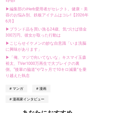
<PR>
▶編集部のiHerb愛用者がセレクト。健康・美
容のお悩み別、鉄板アイテムはコレ!【2026年
6月】
▶ブランド品を買い漁る24歳、気づけば借金
300万円。彼女が取った行動は
▶こじらせイケメンの妙な自意識「いま洗脳
に興味があります」
▶「俺、マジで向いてないな」キスマイ玉森
裕太、TVer1000万再生で大ブレイクの裏
側。“後輩の脇道”や“2ヶ月で10キロ減量”を乗
り越えた執念
マンガ
漫画
漫画家インタビュー
あなたにおすすめ