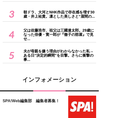
3
朝ドラ、大河とNHK作品で存在感を増す30
歳・井上祐貴。凛とした美しさと“眉間の...
父は佐藤浩市、祖父は三國連太郎。29歳に
4
なった俳優・寛一郎が『徹子の部屋』で見
せ...
夫が母親を嫌う理由がわからなかった私→
5
ある日“決定的瞬間”を目撃。さらに衝撃の
事...
インフォメーション
SPA!Web編集部 編集者募集！