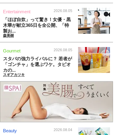
2026.08.05
Entertainment
「ほぼ自炊」って驚き！女優・黒
木華が献立365日を全公開、「特
製お...
森美樹
2026.08.05
Gourmet
スタバの強力ライバルに？ 若者が
「ゴンチャ」を選ぶワケ。タピオ
カの...
スギアカツキ
2026.08.04
Beauty