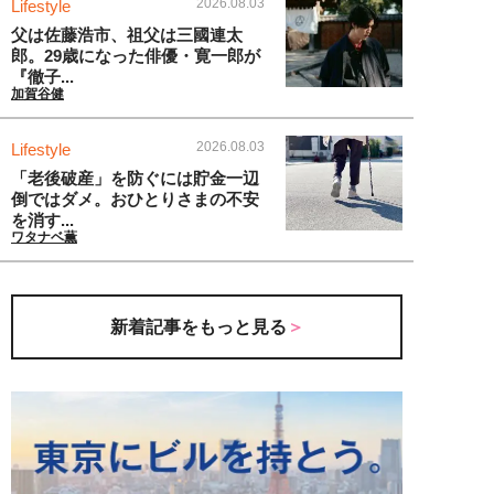
2026.08.03
Lifestyle
父は佐藤浩市、祖父は三國連太
郎。29歳になった俳優・寛一郎が
『徹子...
加賀谷健
2026.08.03
Lifestyle
「老後破産」を防ぐには貯金一辺
倒ではダメ。おひとりさまの不安
を消す...
ワタナベ薫
新着記事をもっと見る