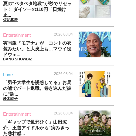
夏の“ベタベタ地獄”が秒でリセッ
ト！ ダイソーの110円「日焼け
止...
佐治真澄
2026.08.04
Entertainment
実写版『モアナ』が「コントの衣
装みたい」と大炎上も…マウイ役
ドウェ...
BANG SHOWBIZ
2026.08.04
Love
「男子大学生を誘惑してる」お局
の嘘でパート退職。巻き込んだ彼
に“謝...
鈴木詩子
2026.08.04
Entertainment
「ギャップで風邪ひく」山田涼
介、王道アイドルから“病みきっ
た悲壮感...