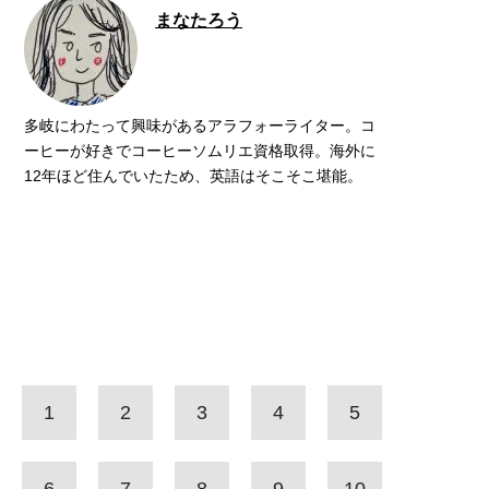
まなたろう
多岐にわたって興味があるアラフォーライター。コ
ーヒーが好きでコーヒーソムリエ資格取得。海外に
12年ほど住んでいたため、英語はそこそこ堪能。
1
2
3
4
5
6
7
8
9
10