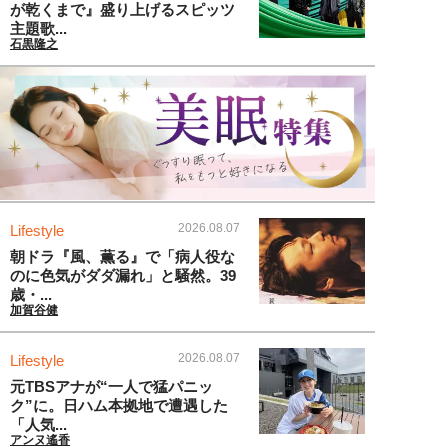
が乾くまで』盛り上げるスピッツ
主題歌...
石黒隆之
2026.08.07
Lifestyle
朝ドラ『風、薫る』で「病人役な
のに色気がダダ漏れ」と騒然。39
歳・...
加賀谷健
2026.08.07
Lifestyle
元TBSアナが“一人で猛パニッ
ク”に。日ハム本拠地で遭遇した
「人気...
アンヌ遙香