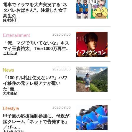
電車でドラマを大声実況する“ネ
タバレおばさん”。注意した女子
高生の...
鈴木詩子
2026.08.06
Entertainment
「俺、マジで向いてないな」キス
マイ玉森裕太、TVer1000万再生...
こじらぶ
2026.08.06
News
「100ドル札は使えない!?」ハワ
イ移住の元テレ朝アナが驚い
た“最...
大木優紀
2026.08.06
Lifestyle
甲子園の応援強制参加に、母親が
猛クレーム「ネットで告発する」
／びっ...
トシタカマサ