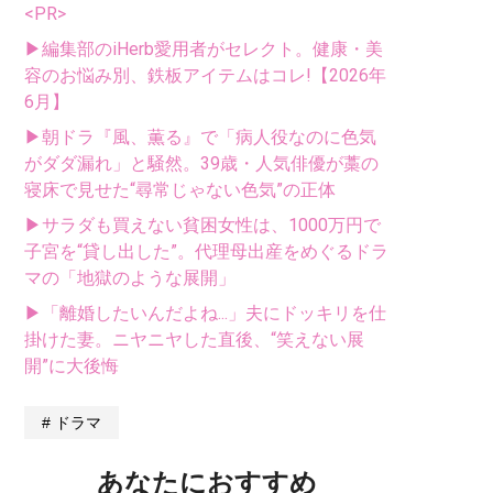
<PR>
▶編集部のiHerb愛用者がセレクト。健康・美
容のお悩み別、鉄板アイテムはコレ!【2026年
6月】
▶朝ドラ『風、薫る』で「病人役なのに色気
がダダ漏れ」と騒然。39歳・人気俳優が藁の
寝床で見せた“尋常じゃない色気”の正体
▶サラダも買えない貧困女性は、1000万円で
子宮を“貸し出した”。代理母出産をめぐるドラ
マの「地獄のような展開」
▶「離婚したいんだよね...」夫にドッキリを仕
掛けた妻。ニヤニヤした直後、“笑えない展
開”に大後悔
ドラマ
あなたにおすすめ