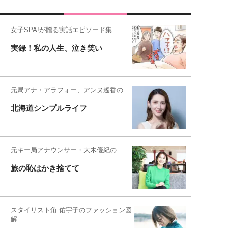
女子SPA!が贈る実話エピソード集
実録！私の人生、泣き笑い
元局アナ・アラフォー、アンヌ遙香の
北海道シンプルライフ
元キー局アナウンサー・大木優紀の
旅の恥はかき捨てて
スタイリスト角 佑宇子のファッション図
解