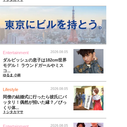
2026.08.05
Entertainment
ダルビッシュの息子は182cm世界
モデル！ ラウンドガールやミス
コ...
ゆるま 小林
2026.08.05
Lifestyle
同僚の結婚式に行ったら彼氏にバ
ッタリ！偶然が招いた縁？／びっ
くり体...
トシタカマサ
2026.08.05
Entertainment