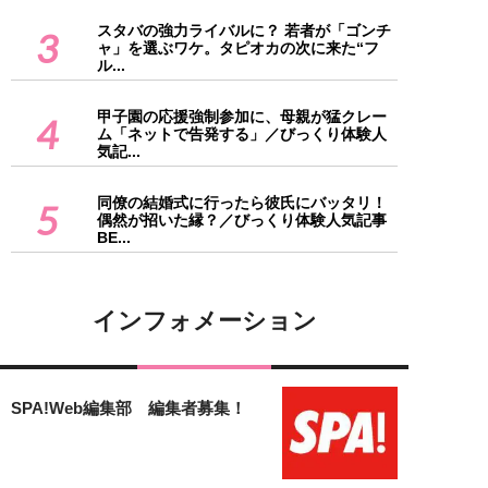
スタバの強力ライバルに？ 若者が「ゴンチ
3
ャ」を選ぶワケ。タピオカの次に来た“フ
ル...
甲子園の応援強制参加に、母親が猛クレー
4
ム「ネットで告発する」／びっくり体験人
気記...
同僚の結婚式に行ったら彼氏にバッタリ！
5
偶然が招いた縁？／びっくり体験人気記事
BE...
インフォメーション
SPA!Web編集部 編集者募集！