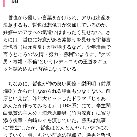
開
哲也から優しい言葉をかけられ、アサは出産を
決意するも、哲也は想像力が欠如しているのか、
妊娠中のアサへの気遣いはまったく見せない。さ
らには、哲也に好意がある素振りを見せる宇都宮
沙也香（秋元真夏）が登場するなど、少年漫画で
言うところの“友情・努力・勝利”のように、“クズ
男・毒親・不倫”というレディコミの王道をギュ
ッと詰め込んだ内容になっている。
ちなみに、哲也が仲の良い同僚・梨田明（前原
瑞樹）からたしなめられる場面も少なくない。前
原といえば、昨年大ヒットしたドラマ『じゃあ、
あんたが作ってみろよ』（TBS系）にて、亭主関
白気質の主人公・海老原勝男（竹内涼真）に寄り
添う後輩・白崎ルイを演じていた。勝男は無事
に“更生”したが、哲也はどんどんヤバいやつにな
っていく。明、もとい前原の視点で、勝男と哲也