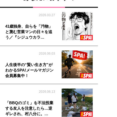
2026.03.27
41歳独身、自らを「汚物」
と蔑む営業マンの日々を追
う／『シジュウカラ…
2026.06.03
人生後半の“賢い生き方”が
わかるSPA!メールマガジン
会員募集中！
2026.06.13
「BBQのゴミ」を不法投棄
する友人を注意したら…逆
ギレされ、村八分に。…