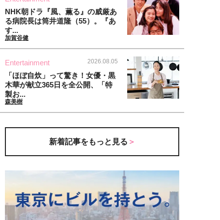
NHK朝ドラ『風、薫る』の威厳あ
る病院長は筒井道隆（55）。『あ
す...
加賀谷健
2026.08.05
Entertainment
「ほぼ自炊」って驚き！女優・黒
木華が献立365日を全公開、「特
製お...
森美樹
新着記事をもっと見る