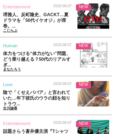
2026.08.07
Entertainment
NEW
堺雅人、反町隆史、GACKT…夏
ドラマを「50代イケオジ」が席
巻。...
こじらぶ
2026.08.07
Human
NEW
体力をつける“体力がない”問題、
どう乗り越える？50代のリアルす
ぎ...
まなたろう
2026.08.07
Love
NEW
陰で「くせえババア」と言われて
いた…年下彼氏のウラの顔を知り
トラウ...
古川諭香
2026.08.07
Entertainment
NEW
話題さらう蒼井優主演『Tシャツ