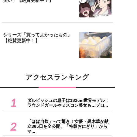
笑い」【絶賛更新中！】
シリーズ「買ってよかったもの」
【絶賛更新中！】
アクセスランキング
1
ダルビッシュの息子は182cm世界モデル！
ラウンドガールやミスコン美女も…プロ...
「ほぼ自炊」って驚き！女優・黒木華が献
2
立365日を全公開、「特製おにぎり」から
マ...