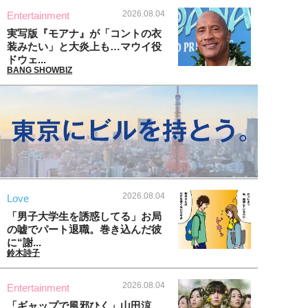
2026.08.04
Entertainment
実写版『モアナ』が「コントの衣
装みたい」と大炎上も…マウイ役
ドウェ...
BANG SHOWBIZ
2026.08.04
Love
「男子大学生を誘惑してる」お局
の嘘でパート退職。巻き込んだ彼
に“謝...
鈴木詩子
2026.08.04
Entertainment
「ギャップで風邪ひく」山田涼