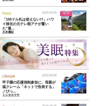
2026.08.06
News
NEW
「100ドル札は使えない!?」ハワ
イ移住の元テレ朝アナが驚い
た“最...
大木優紀
2026.08.06
Lifestyle
甲子園の応援強制参加に、母親が
猛クレーム「ネットで告発する」
／びっ...
トシタカマサ