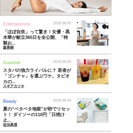
2026.08.05
Entertainment
「ほぼ自炊」って驚き！女優・黒
木華が献立365日を全公開、「特
製お...
森美樹
2026.08.05
Gourmet
スタバの強力ライバルに？ 若者が
「ゴンチャ」を選ぶワケ。タピオ
カの...
スギアカツキ
2026.08.04
Beauty
夏の“ベタベタ地獄”が秒でリセッ
ト！ ダイソーの110円「日焼け
止...
佐治真澄