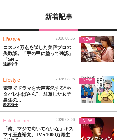
新着記事
2026.08.06
Lifestyle
NEW
コスメ4万点を試した美容プロの
失敗談。「手の甲に塗って確認」
「SN...
遠藤幸子
2026.08.06
Lifestyle
NEW
電車でドラマを大声実況する“ネ
タバレおばさん”。注意した女子
高生の...
鈴木詩子
2026.08.06
Entertainment
NEW
「俺、マジで向いてないな」キス
マイ玉森裕太、TVer1000万再生...
こじらぶ