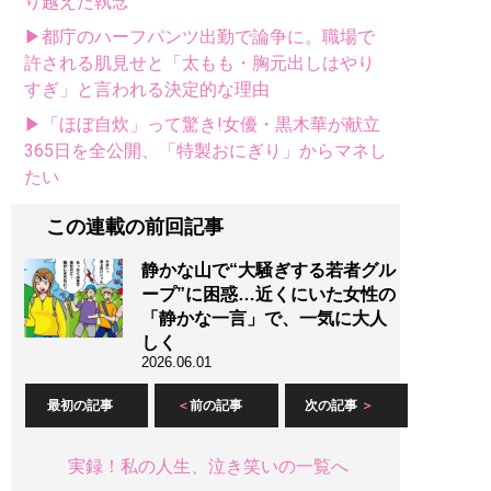
り越えた執念
▶都庁のハーフパンツ出勤で論争に。職場で
許される肌見せと「太もも・胸元出しはやり
すぎ」と言われる決定的な理由
▶「ほぼ自炊」って驚き!女優・黒木華が献立
365日を全公開、「特製おにぎり」からマネし
たい
この連載の前回記事
静かな山で“大騒ぎする若者グル
ープ”に困惑…近くにいた女性の
「静かな一言」で、一気に大人
しく
2026.06.01
最初の記事
前の記事
次の記事
実録！私の人生、泣き笑いの一覧へ