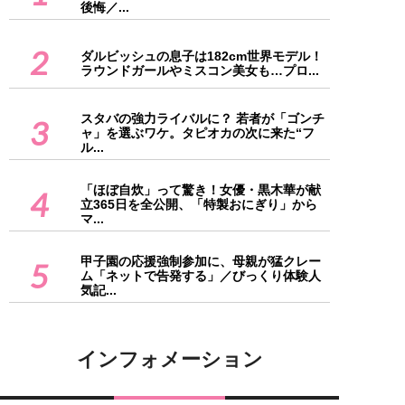
後悔／...
2
ダルビッシュの息子は182cm世界モデル！
ラウンドガールやミスコン美女も…プロ...
スタバの強力ライバルに？ 若者が「ゴンチ
3
ャ」を選ぶワケ。タピオカの次に来た“フ
ル...
「ほぼ自炊」って驚き！女優・黒木華が献
4
立365日を全公開、「特製おにぎり」から
マ...
甲子園の応援強制参加に、母親が猛クレー
5
ム「ネットで告発する」／びっくり体験人
気記...
インフォメーション