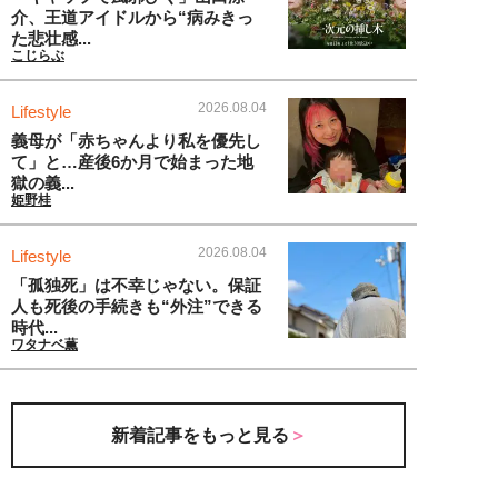
介、王道アイドルから“病みきっ
た悲壮感...
こじらぶ
2026.08.04
Lifestyle
義母が「赤ちゃんより私を優先し
て」と…産後6か月で始まった地
獄の義...
姫野桂
2026.08.04
Lifestyle
「孤独死」は不幸じゃない。保証
人も死後の手続きも“外注”できる
時代...
ワタナベ薫
新着記事をもっと見る