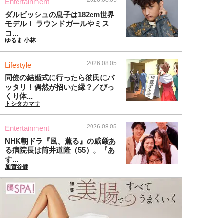
2026.08.05
Entertainment
ダルビッシュの息子は182cm世界
モデル！ ラウンドガールやミス
コ...
ゆるま 小林
2026.08.05
Lifestyle
同僚の結婚式に行ったら彼氏にバ
ッタリ！偶然が招いた縁？／びっ
くり体...
トシタカマサ
2026.08.05
Entertainment
NHK朝ドラ『風、薫る』の威厳あ
る病院長は筒井道隆（55）。『あ
す...
加賀谷健