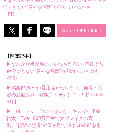
▶なんか顔色が悪い、いつもだるい…年齢でも過
労でもない“意外な原因”が隠れているかも！
［PR］
コメントをする・見る
【関連記事】
▶なんか顔色が悪い、いつもだるい...年齢でも
過労でもない“意外な原因”が隠れているかも!
<PR>
▶編集部のiHerb愛用者がセレクト。健康・美
容のお悩み別、鉄板アイテムはコレ!【2026年
6月】
▶「俺、マジで向いてないな」キスマイ玉森
裕太、TVer1000万再生で大ブレイクの裏
側。“後輩の脇道”や“2ヶ月で10キロ減量”を乗