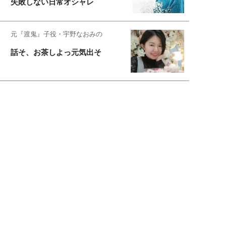
失敗しない日常オシャレ
元『渡鬼』子役・宇野なおみの
話そ、お茶しよっ元気出そ
恋愛コンサル菊乃が出会った女性たち
私が結婚できないワケ
元局アナ・アラフォー、アンヌ遙香の
北海道シンプルライフ
宇垣美里が映画への想いを綴る