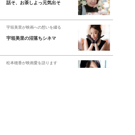
話そ、お茶しよっ元気出そ
宇垣美里が映画への想いを綴る
宇垣美里の沼落ちシネマ
松本穂香が映画愛を語ります
銀幕ロンリーガール
猫バカライターがおくる
今日のにゃんこタイム
映画コラムニスト・加賀谷健