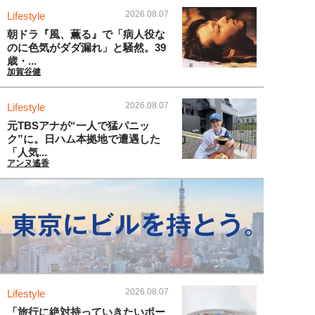
2026.08.07
Lifestyle
朝ドラ『風、薫る』で「病人役な
のに色気がダダ漏れ」と騒然。39
歳・...
加賀谷健
2026.08.07
Lifestyle
元TBSアナが“一人で猛パニッ
ク”に。日ハム本拠地で遭遇した
「人気...
アンヌ遙香
2026.08.07
Lifestyle
「旅行に絶対持っていきたいポー