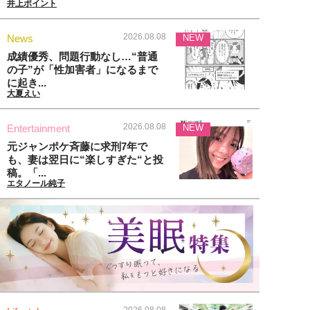
井上ポイント
2026.08.08
News
NEW
成績優秀、問題行動なし…“普通
の子”が「性加害者」になるまで
に起き...
大夏えい
2026.08.08
Entertainment
NEW
元ジャンポケ斉藤に求刑7年で
も、妻は翌日に“楽しすぎた“と投
稿。「...
エタノール純子