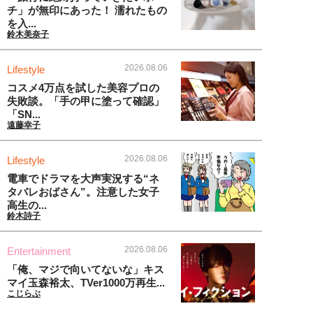
チ」が無印にあった！ 濡れたもの
を入...
鈴木美奈子
2026.08.06
Lifestyle
コスメ4万点を試した美容プロの
失敗談。「手の甲に塗って確認」
「SN...
遠藤幸子
2026.08.06
Lifestyle
電車でドラマを大声実況する“ネ
タバレおばさん”。注意した女子
高生の...
鈴木詩子
2026.08.06
Entertainment
「俺、マジで向いてないな」キス
マイ玉森裕太、TVer1000万再生...
こじらぶ