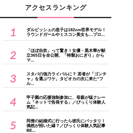
アクセスランキング
1
ダルビッシュの息子は182cm世界モデル！
ラウンドガールやミスコン美女も…プロ...
「ほぼ自炊」って驚き！女優・黒木華が献
2
立365日を全公開、「特製おにぎり」から
マ...
スタバの強力ライバルに？ 若者が「ゴンチ
3
ャ」を選ぶワケ。タピオカの次に来た“フ
ル...
甲子園の応援強制参加に、母親が猛クレー
4
ム「ネットで告発する」／びっくり体験人
気記...
同僚の結婚式に行ったら彼氏にバッタリ！
5
偶然が招いた縁？／びっくり体験人気記事
BE...