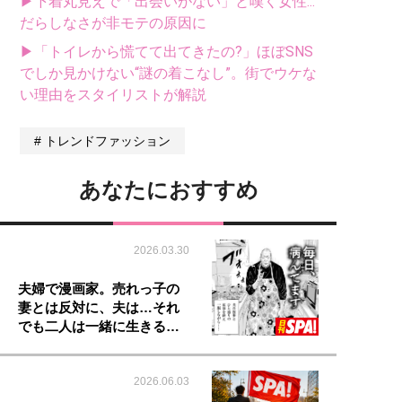
▶下着丸見えで「出会いがない」と嘆く女性...
だらしなさが非モテの原因に
▶「トイレから慌てて出てきたの?」ほぼSNS
でしか見かけない“謎の着こなし”。街でウケな
い理由をスタイリストが解説
トレンドファッション
あなたにおすすめ
2026.03.30
夫婦で漫画家。売れっ子の
妻とは反対に、夫は…それ
でも二人は一緒に生きる…
2026.06.03