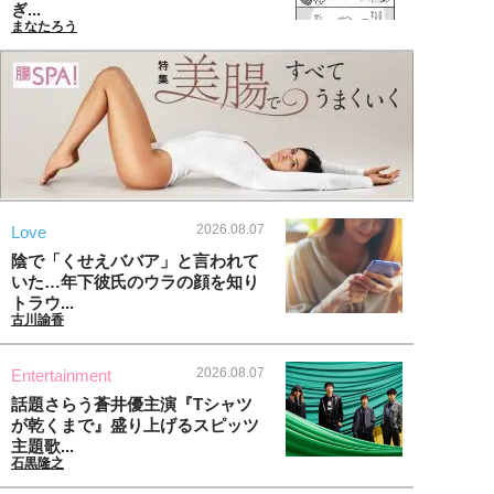
ぎ...
まなたろう
2026.08.07
Love
陰で「くせえババア」と言われて
いた…年下彼氏のウラの顔を知り
トラウ...
古川諭香
2026.08.07
Entertainment
話題さらう蒼井優主演『Tシャツ
が乾くまで』盛り上げるスピッツ
主題歌...
石黒隆之