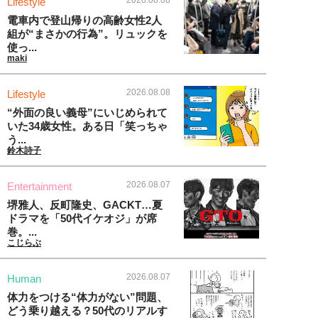
2026.08.08
Lifestyle
電車内で登山帰りの高齢女性2人
組が“まさかの行為”。リュックを
使っ...
maki
2026.08.08
Lifestyle
“外面の良い義母”にいじめられて
いた34歳女性。ある日「笑っちゃ
う...
鈴木詩子
2026.08.07
Entertainment
堺雅人、反町隆史、GACKT…夏
ドラマを「50代イケオジ」が席
巻。...
こじらぶ
2026.08.07
Human
体力をつける“体力がない”問題、
どう乗り越える？50代のリアルす