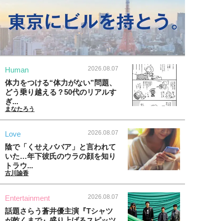
2026.08.07
Human
体力をつける“体力がない”問題、
どう乗り越える？50代のリアルす
ぎ...
まなたろう
2026.08.07
Love
陰で「くせえババア」と言われて
いた…年下彼氏のウラの顔を知り
トラウ...
古川諭香
2026.08.07
Entertainment
話題さらう蒼井優主演『Tシャツ
が乾くまで』盛り上げるスピッツ