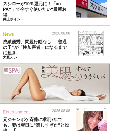
スシローが10％還元に！「au
PAY」で今すぐ使いたい“最新お
得...
井上ポイント
2026.08.08
News
成績優秀、問題行動なし…“普通
の子”が「性加害者」になるまで
に起き...
大夏えい
2026.08.08
Entertainment
元ジャンポケ斉藤に求刑7年で
も、妻は翌日に“楽しすぎた“と投
稿。「...