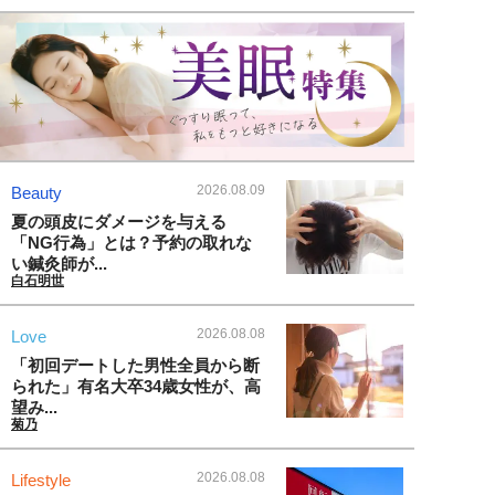
2026.08.09
Beauty
夏の頭皮にダメージを与える
「NG行為」とは？予約の取れな
い鍼灸師が...
白石明世
2026.08.08
Love
「初回デートした男性全員から断
られた」有名大卒34歳女性が、高
望み...
菊乃
2026.08.08
Lifestyle