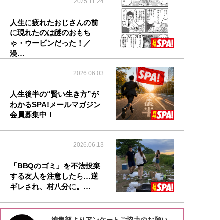
2025.11.24
人生に疲れたおじさんの前
に現れたのは謎のおもち
ゃ・ウーピンだった！／
漫…
2026.06.03
人生後半の“賢い生き方”が
わかるSPA!メールマガジン
会員募集中！
2026.06.13
「BBQのゴミ」を不法投棄
する友人を注意したら…逆
ギレされ、村八分に。…