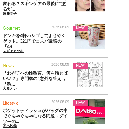
変わる？スキンケアの最後に“塗
るだ...
遠藤幸子
2026.08.09
Gourmet
NEW
ドンキを4軒ハシゴしてようやく
ゲット。321円でコスパ最強の
「46...
スギアカツキ
2026.08.09
News
NEW
「わが子への性教育、何を話せば
いい？」専門家の“意外な答え”。
「教...
大夏えい
2026.08.09
Lifestyle
NEW
ポケットティッシュがバッグの中
でぐちゃぐちゃになる問題→ダイ
ソーの...
高木沙織