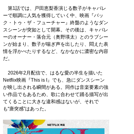
第1話では、戸田恵梨香演じる数子がキャバレ
ーで順調に人気を獲得していく中、映画『バッ
ク・トゥ・ザ・フューチャー』終盤のようなダン
スシーンが突如として開幕。その後は、キャバレ
ーのオーナー・落合元（奥野瑛太）とのラブシー
ンが始まり、数子が喘ぎ声を出したり、悶えた表
情を浮かべたりするなど、なかなかに濃密な内容
だ。
2026年2月配信で、はるな愛の半生を描いた
Netflix映画『This is I』でも、急にダンスシーン
が映し出される瞬間がある。同作は音楽要素の強
い作品でもあるため、歌に合わせて踊る描写が出
てくることに大きな違和感はないが、それで
も“唐突感”はあった。