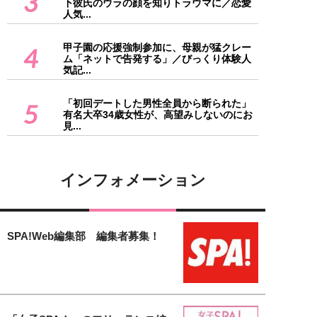
3
下彼氏のウラの顔を知りトラウマに／恋愛
人気...
甲子園の応援強制参加に、母親が猛クレー
4
ム「ネットで告発する」／びっくり体験人
気記...
「初回デートした男性全員から断られた」
5
有名大卒34歳女性が、高望みしないのにお
見...
インフォメーション
SPA!Web編集部 編集者募集！