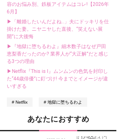
容のお悩み別、鉄板アイテムはコレ!【2026年
6月】
▶「離婚したいんだよね...」夫にドッキリを仕
掛けた妻。ニヤニヤした直後、“笑えない展
開”に大後悔
▶『地獄に堕ちるわよ』細木数子はなぜ戸田
恵梨香だったのか? 業界人が“大正解”だと感じ
る3つの理由
▶Netflix『This is I』ムンムンの色気を封印し
た“44歳俳優”に釘づけ! 今までとイメージが違
いすぎる
Netflix
地獄に堕ちるわよ
あなたにおすすめ