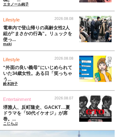
エタノール純子
2026.08.08
Lifestyle
電車内で登山帰りの高齢女性2人
組が“まさかの行為”。リュックを
使っ...
maki
2026.08.08
Lifestyle
“外面の良い義母”にいじめられて
いた34歳女性。ある日「笑っちゃ
う...
鈴木詩子
2026.08.07
Entertainment
堺雅人、反町隆史、GACKT…夏
ドラマを「50代イケオジ」が席
巻。...
こじらぶ