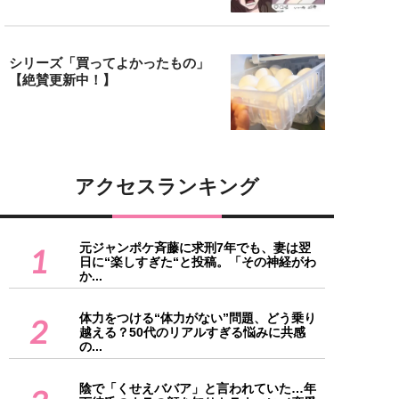
シリーズ「買ってよかったもの」
【絶賛更新中！】
アクセスランキング
元ジャンポケ斉藤に求刑7年でも、妻は翌
1
日に“楽しすぎた“と投稿。「その神経がわ
か...
体力をつける“体力がない”問題、どう乗り
2
越える？50代のリアルすぎる悩みに共感
の...
陰で「くせえババア」と言われていた…年