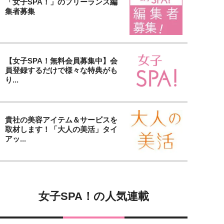
「女子SPA！」のフリーランス編
集者募集
【女子SPA！無料会員募集中】会
員登録するだけで様々な特典がも
り...
貴社の美容アイテム＆サービスを
取材します！「大人の美活」タイ
アッ...
女子SPA！の人気連載