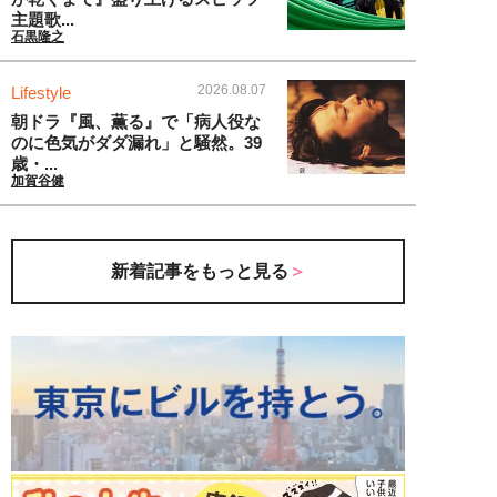
主題歌...
石黒隆之
2026.08.07
Lifestyle
朝ドラ『風、薫る』で「病人役な
のに色気がダダ漏れ」と騒然。39
歳・...
加賀谷健
新着記事をもっと見る