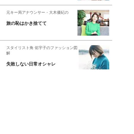
元キー局アナウンサー・大木優紀の
旅の恥はかき捨てて
スタイリスト角 佑宇子のファッション図
解
失敗しない日常オシャレ
元『渡鬼』子役・宇野なおみの
話そ、お茶しよっ元気出そ
宇垣美里が映画への想いを綴る
宇垣美里の沼落ちシネマ