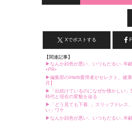
Xでポストする
【関連記事】
▶なんか顔色が悪い、いつもだるい...年
<PR>
▶編集部のiHerb愛用者がセレクト。健
月】
▶「出続けているのになぜか懐かしい」5
時代と現在の変貌を辿る
▶「どう見ても下着...」スリップドレ
い」ワケ
▶なんか顔色が悪い、いつもだるい...年