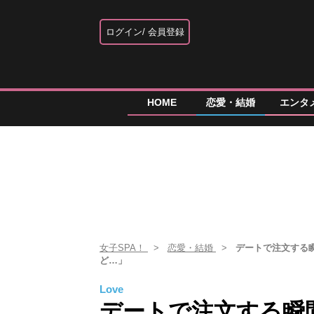
ログイン
会員登録
HOME
恋愛・結婚
エンタ
女子SPA！
恋愛・結婚
デートで注文する
ど…」
Love
デートで注文する瞬