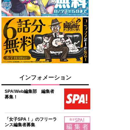
インフォメーション
SPA!Web編集部 編集者
募集！
「女子SPA！」のフリーラ
ンス編集者募集