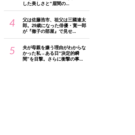
した美しさと“眉間の...
4
父は佐藤浩市、祖父は三國連太
郎。29歳になった俳優・寛一郎
が『徹子の部屋』で見せ...
5
夫が母親を嫌う理由がわからな
かった私→ある日“決定的瞬
間”を目撃。さらに衝撃の事...