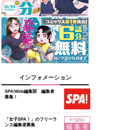
インフォメーション
SPA!Web編集部 編集者
募集！
「女子SPA！」のフリーラ
ンス編集者募集