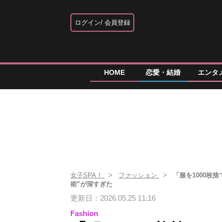
ログイン
会員登録
HOME
恋愛・結婚
エンタ
女子SPA！
ファッション
「服を1000枚
術”が深すぎた
更新日：2026.05.25 11:16
Fashion