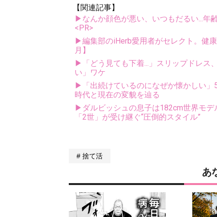
【関連記事】
▶なんか顔色が悪い、いつもだるい...年
<PR>
▶編集部のiHerb愛用者がセレクト。健
月】
▶「どう見ても下着...」スリップドレ
い」ワケ
▶「出続けているのになぜか懐かしい」5
時代と現在の変貌を辿る
▶ダルビッシュの息子は182cm世界モデ
「2世」が受け継ぐ“圧倒的スタイル”
捨て活
あ