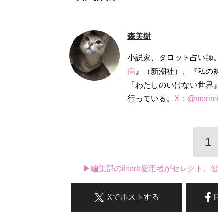
森美樹
小説家、タロット占い師。
病
』（新潮社）、『私の
『わたしのいけない世界
行っている。
X：@morimi
1
▶編集部のiHerb愛用者がセレクト
Xでポストする