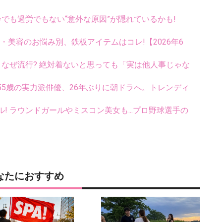
齢でも過労でもない“意外な原因”が隠れているかも!
康・美容のお悩み別、鉄板アイテムはコレ!【2026年6
ス、なぜ流行? 絶対着ないと思っても「実は他人事じゃな
5歳の実力派俳優、26年ぶりに朝ドラへ。トレンディ
ル! ラウンドガールやミスコン美女も...プロ野球選手の
なたにおすすめ