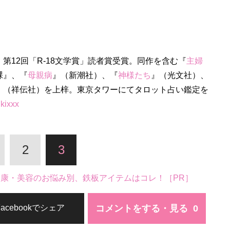
第12回「R-18文学賞」読者賞受賞。同作を含む『
主婦
裸』、『
母親病
』（新潮社）、『
神様たち
』（光文社）、
』（祥伝社）を上梓。東京タワーにてタロット占い鑑定を
kixxx
2
3
。健康・美容のお悩み別、鉄板アイテムはコレ！［PR］
コメントをする・見る
Facebookでシェア