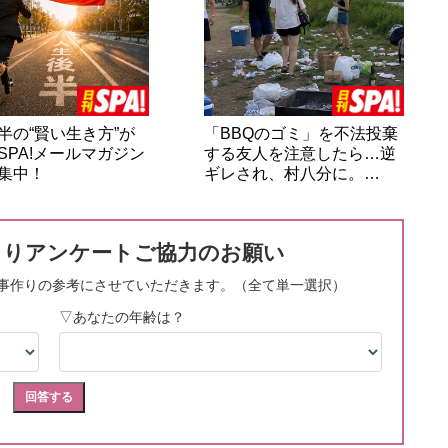
半の“賢い生き方”が
「BBQのゴミ」を不法投棄
SPA!メールマガジン
する友人を注意したら…逆
集中！
ギレされ、村八分に。…