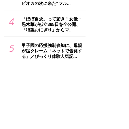
ピオカの次に来た“フル...
4
「ほぼ自炊」って驚き！女優・
黒木華が献立365日を全公開、
「特製おにぎり」からマ...
5
甲子園の応援強制参加に、母親
が猛クレーム「ネットで告発す
る」／びっくり体験人気記...