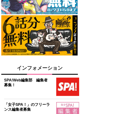
インフォメーション
SPA!Web編集部 編集者
募集！
「女子SPA！」のフリーラ
ンス編集者募集