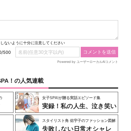
SPA！の人気連載
の
女子SPA!が贈る実話エピソード集
フ
実録！私の人生、泣き笑い
スタイリスト角 佑宇子のファッション図解
失敗しない日常オシャレ