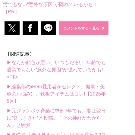
労でもない“意外な原因”が隠れているかも！
［PR］
コメントをする・見る
【関連記事】
▶なんか顔色が悪い、いつもだるい...年齢でも
過労でもない“意外な原因”が隠れているかも!
<PR>
▶編集部のiHerb愛用者がセレクト。健康・美
容のお悩み別、鉄板アイテムはコレ!【2026年
6月】
▶元ジャンポケ斉藤に求刑7年でも、妻は翌日
に“楽しすぎた“と投稿。「その神経がわから
ん」と騒然
▶49歳の「老け見えサイン」はどう変わる?ス