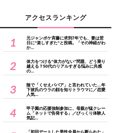
アクセスランキング
元ジャンポケ斉藤に求刑7年でも、妻は翌
1
日に“楽しすぎた“と投稿。「その神経がわ
か...
体力をつける“体力がない”問題、どう乗り
2
越える？50代のリアルすぎる悩みに共感
の...
陰で「くせえババア」と言われていた…年
3
下彼氏のウラの顔を知りトラウマに／恋愛
人気...
甲子園の応援強制参加に、母親が猛クレー
4
ム「ネットで告発する」／びっくり体験人
気記...
「初回デートした男性全員から断られた」