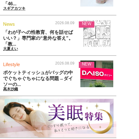
「46...
スギアカツキ
2026.08.09
News
NEW
「わが子への性教育、何を話せば
いい？」専門家の“意外な答え”。
「教...
大夏えい
2026.08.09
Lifestyle
NEW
ポケットティッシュがバッグの中
でぐちゃぐちゃになる問題→ダイ
ソーの...
高木沙織