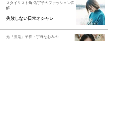
スタイリスト角 佑宇子のファッション図
解
失敗しない日常オシャレ
元『渡鬼』子役・宇野なおみの
話そ、お茶しよっ元気出そ
宇垣美里が映画への想いを綴る
宇垣美里の沼落ちシネマ
松本穂香が映画愛を語ります
銀幕ロンリーガール