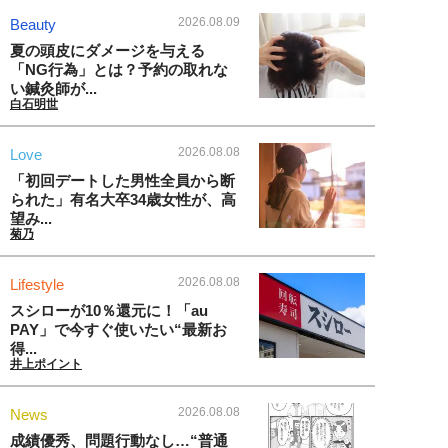
2026.08.09
Beauty
夏の頭皮にダメージを与える
「NG行為」とは？予約の取れな
い鍼灸師が...
白石明世
2026.08.08
Love
「初回デートした男性全員から断
られた」有名大卒34歳女性が、高
望み...
菊乃
2026.08.08
Lifestyle
スシローが10％還元に！「au
PAY」で今すぐ使いたい“最新お
得...
井上ポイント
2026.08.08
News
成績優秀、問題行動なし…“普通