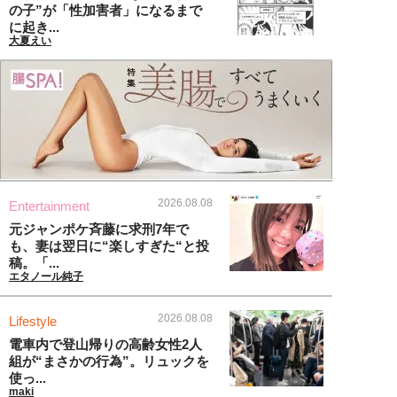
の子”が「性加害者」になるまで
に起き...
大夏えい
2026.08.08
Entertainment
元ジャンポケ斉藤に求刑7年で
も、妻は翌日に“楽しすぎた“と投
稿。「...
エタノール純子
2026.08.08
Lifestyle
電車内で登山帰りの高齢女性2人
組が“まさかの行為”。リュックを
使っ...
maki