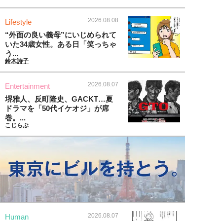
2026.08.08
Lifestyle
“外面の良い義母”にいじめられて
いた34歳女性。ある日「笑っちゃ
う...
鈴木詩子
2026.08.07
Entertainment
堺雅人、反町隆史、GACKT…夏
ドラマを「50代イケオジ」が席
巻。...
こじらぶ
2026.08.07
Human