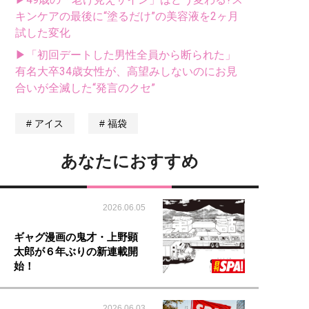
キンケアの最後に“塗るだけ”の美容液を2ヶ月
試した変化
▶「初回デートした男性全員から断られた」
有名大卒34歳女性が、高望みしないのにお見
合いが全滅した“発言のクセ”
アイス
福袋
あなたにおすすめ
2026.06.05
ギャグ漫画の鬼才・上野顕
太郎が６年ぶりの新連載開
始！
2026.06.03