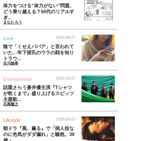
体力をつける“体力がない”問題、
どう乗り越える？50代のリアルす
ぎ...
まなたろう
2026.08.07
Love
陰で「くせえババア」と言われて
いた…年下彼氏のウラの顔を知り
トラウ...
古川諭香
2026.08.07
Entertainment
話題さらう蒼井優主演『Tシャツ
が乾くまで』盛り上げるスピッツ
主題歌...
石黒隆之
2026.08.07
Lifestyle
朝ドラ『風、薫る』で「病人役な
のに色気がダダ漏れ」と騒然。39
歳・...