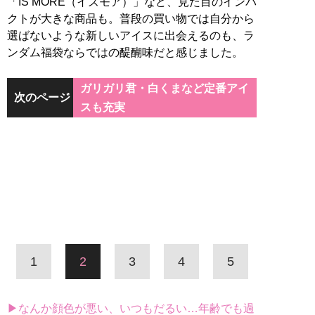
「IS’MORE（イズモア）」など、見た目のインパ
クトが大きな商品も。普段の買い物では自分から
選ばないような新しいアイスに出会えるのも、ラ
ンダム福袋ならではの醍醐味だと感じました。
ガリガリ君・白くまなど定番アイ
次のページ
スも充実
1
2
3
4
5
▶なんか顔色が悪い、いつもだるい…年齢でも過