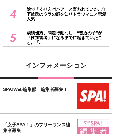
陰で「くせえババア」と言われていた…年
4
下彼氏のウラの顔を知りトラウマに／恋愛
人気...
成績優秀、問題行動なし…“普通の子”が
5
「性加害者」になるまでに起きていたこ
と。「...
インフォメーション
SPA!Web編集部 編集者募集！
「女子SPA！」のフリーランス編
集者募集