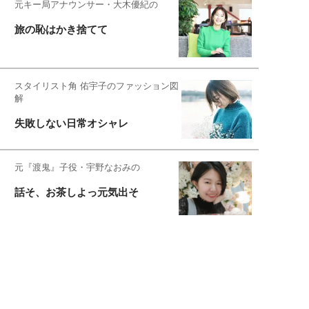
元キー局アナウンサー・大木優紀の
旅の恥はかき捨てて
スタイリスト角 佑宇子のファッション図
解
失敗しない日常オシャレ
元『渡鬼』子役・宇野なおみの
話そ、お茶しよっ元気出そ
宇垣美里が映画への想いを綴る
宇垣美里の沼落ちシネマ