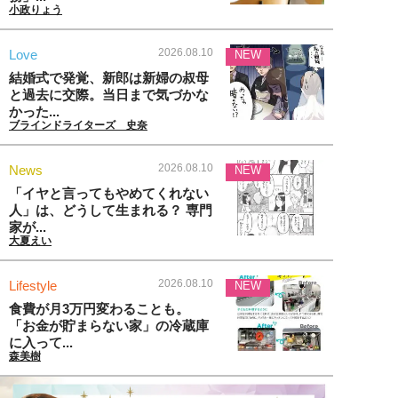
小政りょう
2026.08.10
Love
NEW
結婚式で発覚、新郎は新婦の叔母
と過去に交際。当日まで気づかな
かった...
ブラインドライターズ 史奈
2026.08.10
News
NEW
「イヤと言ってもやめてくれない
人」は、どうして生まれる？ 専門
家が...
大夏えい
2026.08.10
Lifestyle
NEW
食費が月3万円変わることも。
「お金が貯まらない家」の冷蔵庫
に入って...
森美樹