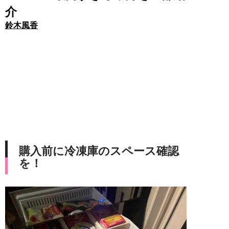
介
鈴木風香
購入前に冷凍庫のスペース確認
を！