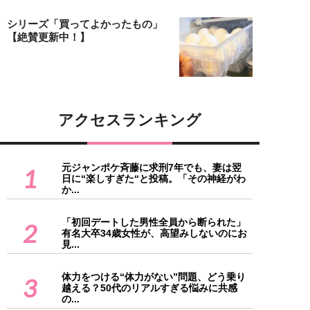
シリーズ「買ってよかったもの」
【絶賛更新中！】
アクセスランキング
元ジャンポケ斉藤に求刑7年でも、妻は翌
1
日に“楽しすぎた“と投稿。「その神経がわ
か...
「初回デートした男性全員から断られた」
2
有名大卒34歳女性が、高望みしないのにお
見...
体力をつける“体力がない”問題、どう乗り
3
越える？50代のリアルすぎる悩みに共感
の...