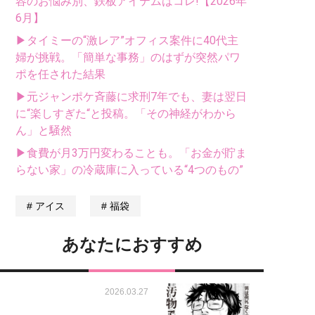
容のお悩み別、鉄板アイテムはコレ!【2026年
6月】
▶タイミーの“激レア”オフィス案件に40代主
婦が挑戦。「簡単な事務」のはずが突然パワ
ポを任された結果
▶元ジャンポケ斉藤に求刑7年でも、妻は翌日
に“楽しすぎた“と投稿。「その神経がわから
ん」と騒然
▶食費が月3万円変わることも。「お金が貯ま
らない家」の冷蔵庫に入っている“4つのもの”
アイス
福袋
あなたにおすすめ
2026.03.27