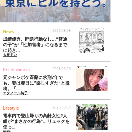
2026.08.08
News
成績優秀、問題行動なし…“普通
の子”が「性加害者」になるまで
に起き...
大夏えい
2026.08.08
Entertainment
元ジャンポケ斉藤に求刑7年で
も、妻は翌日に“楽しすぎた“と投
稿。「...
エタノール純子
2026.08.08
Lifestyle
電車内で登山帰りの高齢女性2人
組が“まさかの行為”。リュックを
使っ...
maki