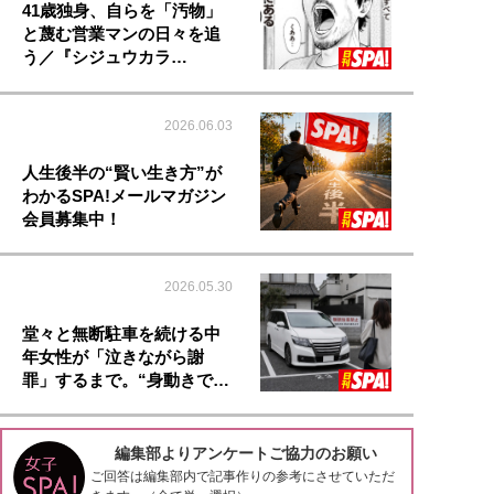
41歳独身、自らを「汚物」
と蔑む営業マンの日々を追
う／『シジュウカラ…
2026.06.03
人生後半の“賢い生き方”が
わかるSPA!メールマガジン
会員募集中！
2026.05.30
堂々と無断駐車を続ける中
年女性が「泣きながら謝
罪」するまで。“身動きで…