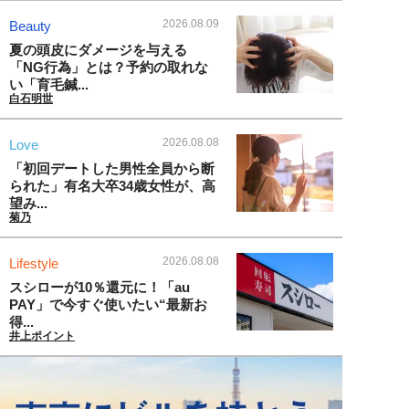
2026.08.09
Beauty
夏の頭皮にダメージを与える
「NG行為」とは？予約の取れな
い「育毛鍼...
白石明世
2026.08.08
Love
「初回デートした男性全員から断
られた」有名大卒34歳女性が、高
望み...
菊乃
2026.08.08
Lifestyle
スシローが10％還元に！「au
PAY」で今すぐ使いたい“最新お
得...
井上ポイント