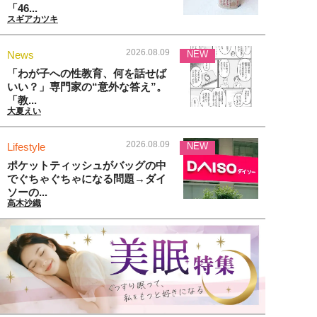
「46...
スギアカツキ
2026.08.09
News
NEW
「わが子への性教育、何を話せば
いい？」専門家の“意外な答え”。
「教...
大夏えい
2026.08.09
Lifestyle
NEW
ポケットティッシュがバッグの中
でぐちゃぐちゃになる問題→ダイ
ソーの...
高木沙織