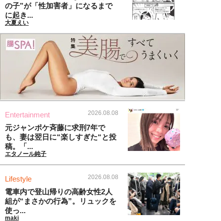
の子”が「性加害者」になるまで
に起き...
大夏えい
2026.08.08
Entertainment
元ジャンポケ斉藤に求刑7年で
も、妻は翌日に“楽しすぎた“と投
稿。「...
エタノール純子
2026.08.08
Lifestyle
電車内で登山帰りの高齢女性2人
組が“まさかの行為”。リュックを
使っ...
maki