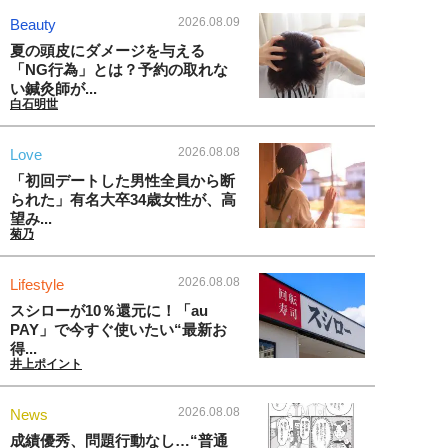
2026.08.09
Beauty
夏の頭皮にダメージを与える
「NG行為」とは？予約の取れな
い鍼灸師が...
白石明世
2026.08.08
Love
「初回デートした男性全員から断
られた」有名大卒34歳女性が、高
望み...
菊乃
2026.08.08
Lifestyle
スシローが10％還元に！「au
PAY」で今すぐ使いたい“最新お
得...
井上ポイント
2026.08.08
News
成績優秀、問題行動なし…“普通