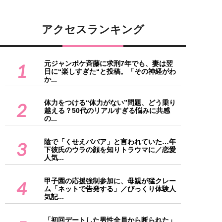
アクセスランキング
元ジャンポケ斉藤に求刑7年でも、妻は翌
1
日に“楽しすぎた“と投稿。「その神経がわ
か...
体力をつける“体力がない”問題、どう乗り
2
越える？50代のリアルすぎる悩みに共感
の...
陰で「くせえババア」と言われていた…年
3
下彼氏のウラの顔を知りトラウマに／恋愛
人気...
甲子園の応援強制参加に、母親が猛クレー
4
ム「ネットで告発する」／びっくり体験人
気記...
「初回デートした男性全員から断られた」