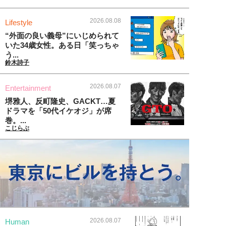
2026.08.08
Lifestyle
“外面の良い義母”にいじめられて
いた34歳女性。ある日「笑っちゃ
う...
鈴木詩子
2026.08.07
Entertainment
堺雅人、反町隆史、GACKT…夏
ドラマを「50代イケオジ」が席
巻。...
こじらぶ
2026.08.07
Human