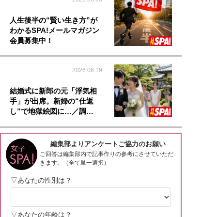
人生後半の“賢い生き方”が
わかるSPA!メールマガジン
会員募集中！
2026.06.19
結婚式に新郎の元「浮気相
手」が出席。新婦の“仕返
し”で地獄絵図に…／調…