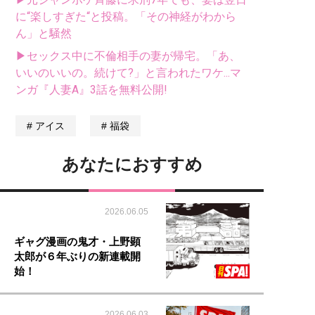
に“楽しすぎた“と投稿。「その神経がわから
ん」と騒然
▶セックス中に不倫相手の妻が帰宅。「あ、
いいのいいの。続けて?」と言われたワケ...マ
ンガ『人妻A』3話を無料公開!
アイス
福袋
あなたにおすすめ
2026.06.05
ギャグ漫画の鬼才・上野顕
太郎が６年ぶりの新連載開
始！
2026.06.03