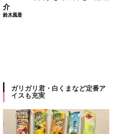
介
鈴木風香
ガリガリ君・白くまなど定番ア
イスも充実