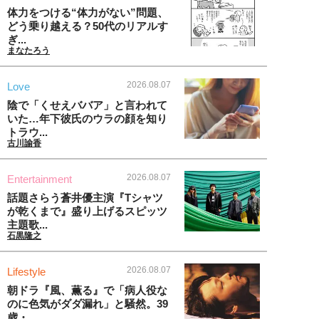
体力をつける“体力がない”問題、
どう乗り越える？50代のリアルす
ぎ...
まなたろう
2026.08.07
Love
陰で「くせえババア」と言われて
いた…年下彼氏のウラの顔を知り
トラウ...
古川諭香
2026.08.07
Entertainment
話題さらう蒼井優主演『Tシャツ
が乾くまで』盛り上げるスピッツ
主題歌...
石黒隆之
2026.08.07
Lifestyle
朝ドラ『風、薫る』で「病人役な
のに色気がダダ漏れ」と騒然。39
歳・...