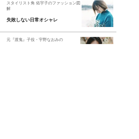
スタイリスト角 佑宇子のファッション図
解
失敗しない日常オシャレ
元『渡鬼』子役・宇野なおみの
話そ、お茶しよっ元気出そ
宇垣美里が映画への想いを綴る
宇垣美里の沼落ちシネマ
松本穂香が映画愛を語ります
銀幕ロンリーガール