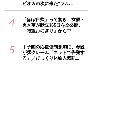
ピオカの次に来た“フル...
4
「ほぼ自炊」って驚き！女優・
黒木華が献立365日を全公開、
「特製おにぎり」からマ...
5
甲子園の応援強制参加に、母親
が猛クレーム「ネットで告発す
る」／びっくり体験人気記...