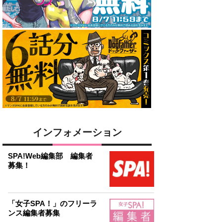
インフォメーション
SPA!Web編集部 編集者
募集！
「女子SPA！」のフリーラ
ンス編集者募集