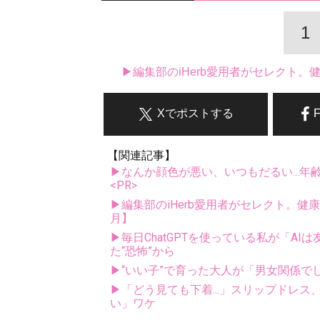
1
▶編集部のiHerb愛用者がセレクト
Xでポストする
【関連記事】
▶なんか顔色が悪い、いつもだるい...年
<PR>
▶編集部のiHerb愛用者がセレクト。健
月】
▶毎日ChatGPTを使っている私が「A
た“恐怖”から
▶“いい子”で育った大人が「男女関係
▶「どう見ても下着...」スリップドレ
い」ワケ