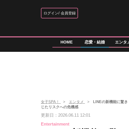
ログイン
会員登録
HOME
恋愛・結婚
エンタ
女子SPA！
エンタメ
LINEの新機能に驚
じたリスクへの危機感
更新日：2026.06.11 12:01
Entertainment