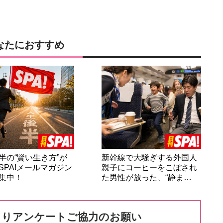
なたにおすすめ
半の“賢い生き方”が
新幹線で大騒ぎする外国人
SPA!メールマガジン
親子にコーヒーをこぼされ
集中！
た男性が放った、“静ま…