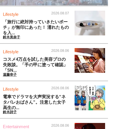
2026.08.07
Lifestyle
「旅行に絶対持っていきたいポー
チ」が無印にあった！ 濡れたもの
を入...
鈴木美奈子
2026.08.06
Lifestyle
コスメ4万点を試した美容プロの
失敗談。「手の甲に塗って確認」
「SN...
遠藤幸子
2026.08.06
Lifestyle
電車でドラマを大声実況する“ネ
タバレおばさん”。注意した女子
高生の...
鈴木詩子
2026.08.06
Entertainment