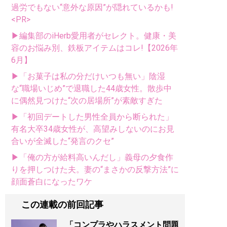
過労でもない“意外な原因”が隠れているかも!
<PR>
▶編集部のiHerb愛用者がセレクト。健康・美
容のお悩み別、鉄板アイテムはコレ!【2026年
6月】
▶「お菓子は私の分だけいつも無い」陰湿
な“職場いじめ”で退職した44歳女性。散歩中
に偶然見つけた“次の居場所”が素敵すぎた
▶「初回デートした男性全員から断られた」
有名大卒34歳女性が、高望みしないのにお見
合いが全滅した“発言のクセ”
▶「俺の方が給料高いんだし」義母の夕食作
りを押しつけた夫。妻の“まさかの反撃方法”に
顔面蒼白になったワケ
この連載の前回記事
「コンプラやハラスメント問題