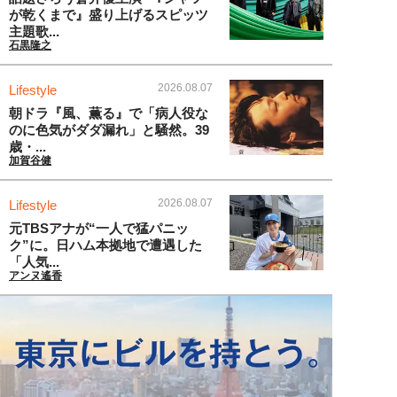
が乾くまで』盛り上げるスピッツ
主題歌...
石黒隆之
2026.08.07
Lifestyle
朝ドラ『風、薫る』で「病人役な
のに色気がダダ漏れ」と騒然。39
歳・...
加賀谷健
2026.08.07
Lifestyle
元TBSアナが“一人で猛パニッ
ク”に。日ハム本拠地で遭遇した
「人気...
アンヌ遙香