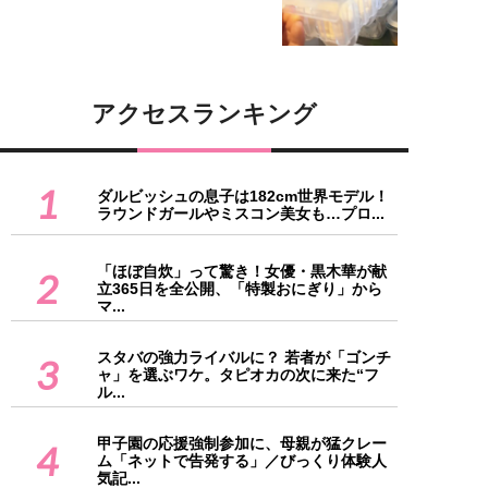
アクセスランキング
1
ダルビッシュの息子は182cm世界モデル！
ラウンドガールやミスコン美女も…プロ...
「ほぼ自炊」って驚き！女優・黒木華が献
2
立365日を全公開、「特製おにぎり」から
マ...
スタバの強力ライバルに？ 若者が「ゴンチ
3
ャ」を選ぶワケ。タピオカの次に来た“フ
ル...
甲子園の応援強制参加に、母親が猛クレー
4
ム「ネットで告発する」／びっくり体験人
気記...