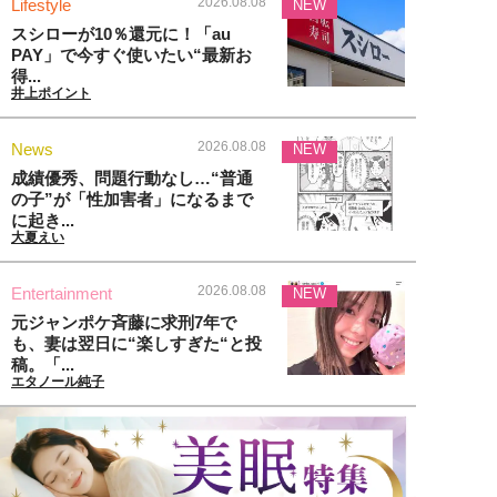
2026.08.08
Lifestyle
NEW
スシローが10％還元に！「au
PAY」で今すぐ使いたい“最新お
得...
井上ポイント
2026.08.08
News
NEW
成績優秀、問題行動なし…“普通
の子”が「性加害者」になるまで
に起き...
大夏えい
2026.08.08
Entertainment
NEW
元ジャンポケ斉藤に求刑7年で
も、妻は翌日に“楽しすぎた“と投
稿。「...
エタノール純子