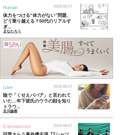
2026.08.07
Human
体力をつける“体力がない”問題、
どう乗り越える？50代のリアルす
ぎ...
まなたろう
2026.08.07
Love
陰で「くせえババア」と言われて
いた…年下彼氏のウラの顔を知り
トラウ...
古川諭香
2026.08.07
Entertainment
話題さらう蒼井優主演『Tシャツ