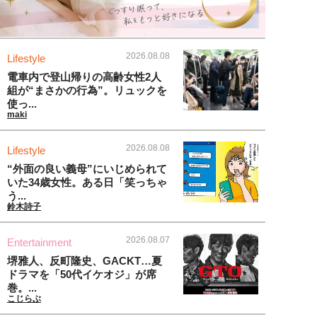
2026.08.08
Lifestyle
電車内で登山帰りの高齢女性2人
組が“まさかの行為”。リュックを
使っ...
maki
2026.08.08
Lifestyle
“外面の良い義母”にいじめられて
いた34歳女性。ある日「笑っちゃ
う...
鈴木詩子
2026.08.07
Entertainment
堺雅人、反町隆史、GACKT…夏
ドラマを「50代イケオジ」が席
巻。...
こじらぶ