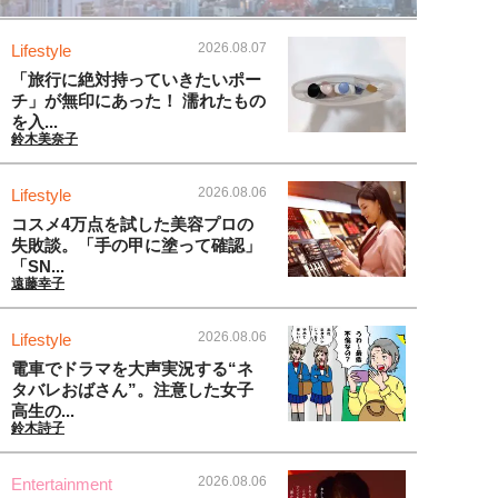
2026.08.07
Lifestyle
「旅行に絶対持っていきたいポー
チ」が無印にあった！ 濡れたもの
を入...
鈴木美奈子
2026.08.06
Lifestyle
コスメ4万点を試した美容プロの
失敗談。「手の甲に塗って確認」
「SN...
遠藤幸子
2026.08.06
Lifestyle
電車でドラマを大声実況する“ネ
タバレおばさん”。注意した女子
高生の...
鈴木詩子
2026.08.06
Entertainment