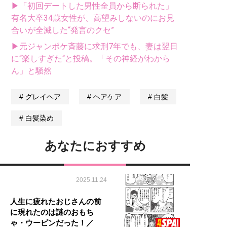
▶「初回デートした男性全員から断られた」
有名大卒34歳女性が、高望みしないのにお見
合いが全滅した“発言のクセ”
▶元ジャンポケ斉藤に求刑7年でも、妻は翌日
に“楽しすぎた“と投稿。「その神経がわから
ん」と騒然
グレイヘア
ヘアケア
白髪
白髪染め
あなたにおすすめ
2025.11.24
人生に疲れたおじさんの前
に現れたのは謎のおもち
ゃ・ウーピンだった！／