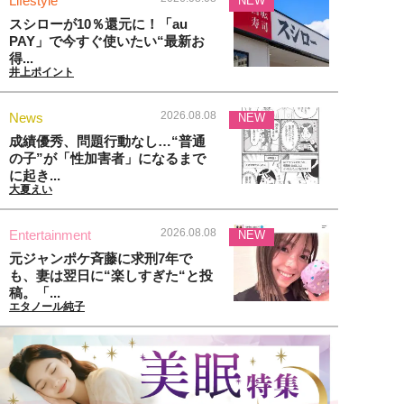
Lifestyle
NEW
スシローが10％還元に！「au
PAY」で今すぐ使いたい“最新お
得...
井上ポイント
2026.08.08
News
NEW
成績優秀、問題行動なし…“普通
の子”が「性加害者」になるまで
に起き...
大夏えい
2026.08.08
Entertainment
NEW
元ジャンポケ斉藤に求刑7年で
も、妻は翌日に“楽しすぎた“と投
稿。「...
エタノール純子