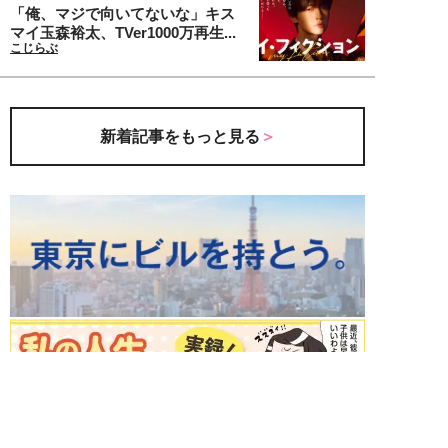
「俺、マジで向いてないな」キス
マイ玉森裕太、TVer1000万再生...
こじらぶ
新着記事をもっと見る