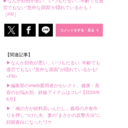
▶なんか顔色が悪い、いつもだるい…年齢でも過
労でもない“意外な原因”が隠れているかも！
［PR］
コメントをする・見る
【関連記事】
▶なんか顔色が悪い、いつもだるい...年齢でも
過労でもない“意外な原因”が隠れているかも!
<PR>
▶編集部のiHerb愛用者がセレクト。健康・美
容のお悩み別、鉄板アイテムはコレ!【2026年
6月】
▶「俺の方が給料高いんだし」義母の夕食作
りを押しつけた夫。妻の“まさかの反撃方法”に
顔面蒼白になったワケ