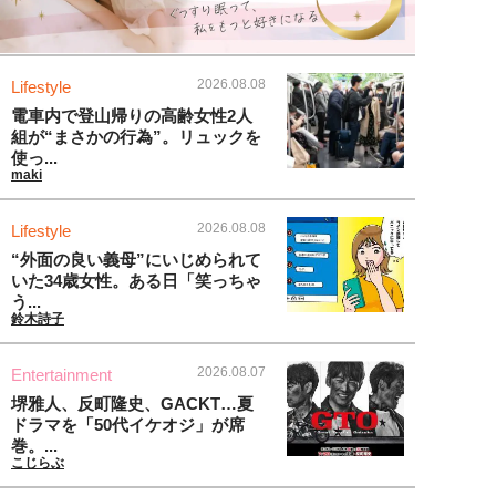
2026.08.08
Lifestyle
電車内で登山帰りの高齢女性2人
組が“まさかの行為”。リュックを
使っ...
maki
2026.08.08
Lifestyle
“外面の良い義母”にいじめられて
いた34歳女性。ある日「笑っちゃ
う...
鈴木詩子
2026.08.07
Entertainment
堺雅人、反町隆史、GACKT…夏
ドラマを「50代イケオジ」が席
巻。...
こじらぶ