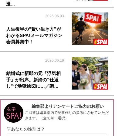
漫…
2026.06.03
人生後半の“賢い生き方”が
わかるSPA!メールマガジン
会員募集中！
2026.06.19
結婚式に新郎の元「浮気相
手」が出席。新婦の“仕返
し”で地獄絵図に…／調…