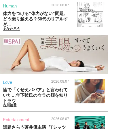
2026.08.07
Human
体力をつける“体力がない”問題、
どう乗り越える？50代のリアルす
ぎ...
まなたろう
2026.08.07
Love
陰で「くせえババア」と言われて
いた…年下彼氏のウラの顔を知り
トラウ...
古川諭香
2026.08.07
Entertainment
話題さらう蒼井優主演『Tシャツ