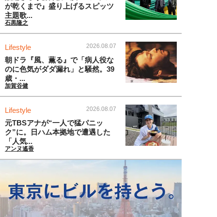
が乾くまで』盛り上げるスピッツ
主題歌...
石黒隆之
2026.08.07
Lifestyle
朝ドラ『風、薫る』で「病人役な
のに色気がダダ漏れ」と騒然。39
歳・...
加賀谷健
2026.08.07
Lifestyle
元TBSアナが“一人で猛パニッ
ク”に。日ハム本拠地で遭遇した
「人気...
アンヌ遙香