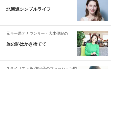
北海道シンプルライフ
元キー局アナウンサー・大木優紀の
旅の恥はかき捨てて
スタイリスト角 佑宇子のファッション図
解
失敗しない日常オシャレ
元『渡鬼』子役・宇野なおみの
話そ、お茶しよっ元気出そ