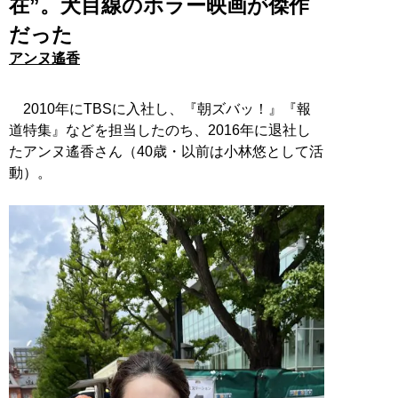
在”。犬目線のホラー映画が傑作
だった
アンヌ遙香
2010年にTBSに入社し、『朝ズバッ！』『報
道特集』などを担当したのち、2016年に退社し
たアンヌ遙香さん（40歳・以前は小林悠として活
動）。