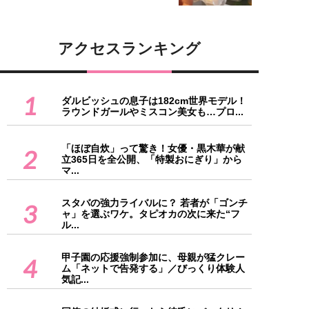
アクセスランキング
1
ダルビッシュの息子は182cm世界モデル！
ラウンドガールやミスコン美女も…プロ...
「ほぼ自炊」って驚き！女優・黒木華が献
2
立365日を全公開、「特製おにぎり」から
マ...
スタバの強力ライバルに？ 若者が「ゴンチ
3
ャ」を選ぶワケ。タピオカの次に来た“フ
ル...
甲子園の応援強制参加に、母親が猛クレー
4
ム「ネットで告発する」／びっくり体験人
気記...