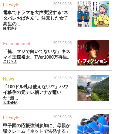
2026.08.06
Lifestyle
電車でドラマを大声実況する“ネ
タバレおばさん”。注意した女子
高生の...
鈴木詩子
2026.08.06
Entertainment
「俺、マジで向いてないな」キス
マイ玉森裕太、TVer1000万再生...
こじらぶ
2026.08.06
News
「100ドル札は使えない!?」ハワ
イ移住の元テレ朝アナが驚い
た“最...
大木優紀
2026.08.06
Lifestyle
甲子園の応援強制参加に、母親が
猛クレーム「ネットで告発する」