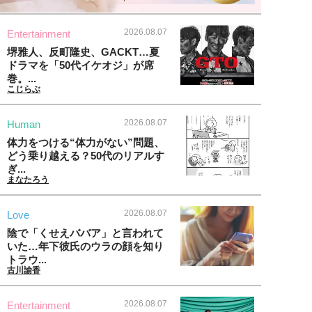
2026.08.07
Entertainment
堺雅人、反町隆史、GACKT…夏
ドラマを「50代イケオジ」が席
巻。...
こじらぶ
2026.08.07
Human
体力をつける“体力がない”問題、
どう乗り越える？50代のリアルす
ぎ...
まなたろう
2026.08.07
Love
陰で「くせえババア」と言われて
いた…年下彼氏のウラの顔を知り
トラウ...
古川諭香
2026.08.07
Entertainment