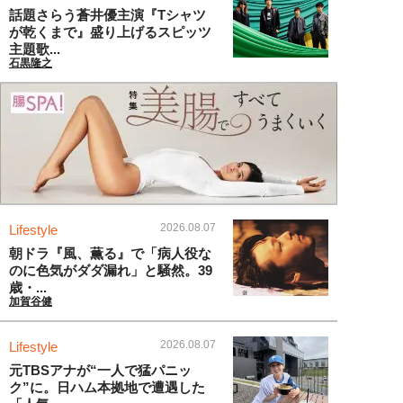
話題さらう蒼井優主演『Tシャツ
が乾くまで』盛り上げるスピッツ
主題歌...
石黒隆之
2026.08.07
Lifestyle
朝ドラ『風、薫る』で「病人役な
のに色気がダダ漏れ」と騒然。39
歳・...
加賀谷健
2026.08.07
Lifestyle
元TBSアナが“一人で猛パニッ
ク”に。日ハム本拠地で遭遇した