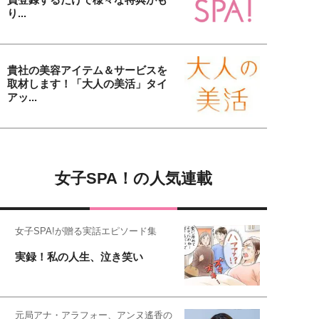
り...
貴社の美容アイテム＆サービスを
取材します！「大人の美活」タイ
アッ...
女子SPA！の人気連載
女子SPA!が贈る実話エピソード集
実録！私の人生、泣き笑い
元局アナ・アラフォー、アンヌ遙香の