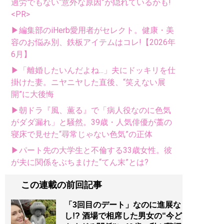
過労でもない“意外な原因”が隠れているかも!
<PR>
▶編集部のiHerb愛用者がセレクト。健康・美
容のお悩み別、鉄板アイテムはコレ!【2026年
6月】
▶「離婚したいんだよね...」夫にドッキリを仕
掛けた妻。ニヤニヤした直後、“笑えない展
開”に大後悔
▶朝ドラ『風、薫る』で「病人役なのに色気
がダダ漏れ」と騒然。39歳・人気俳優が藁の
寝床で見せた“尋常じゃない色気”の正体
▶パート先の大学生と不倫する33歳女性。彼
が夫に関係をぶちまけた“てん末”とは?
この連載の前回記事
「3回目のデート」なのに進展な
し!? 酒場で相席した男女の“今ど