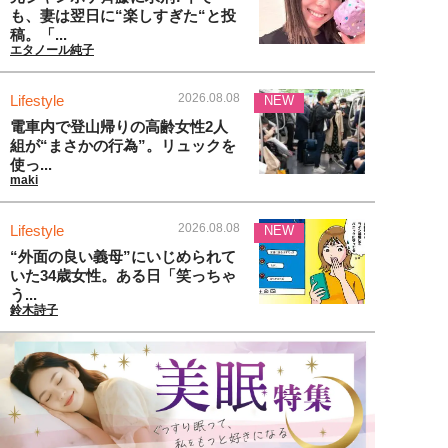
も、妻は翌日に“楽しすぎた“と投
稿。「...
エタノール純子
2026.08.08
Lifestyle
NEW
電車内で登山帰りの高齢女性2人
組が“まさかの行為”。リュックを
使っ...
maki
2026.08.08
Lifestyle
NEW
“外面の良い義母”にいじめられて
いた34歳女性。ある日「笑っちゃ
う...
鈴木詩子