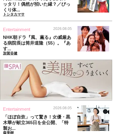
ッタリ！偶然が招いた縁？／びっ
くり体...
トシタカマサ
2026.08.05
Entertainment
NHK朝ドラ『風、薫る』の威厳あ
る病院長は筒井道隆（55）。『あ
す...
加賀谷健
2026.08.05
Entertainment
「ほぼ自炊」って驚き！女優・黒
木華が献立365日を全公開、「特
製お...
森美樹