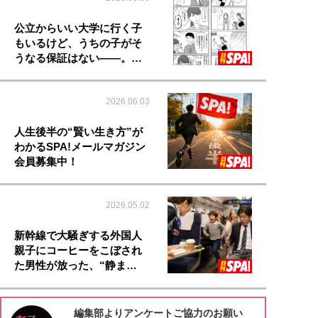
公立からいい大学に行く子
もいるけど、うちの子がそ
うなる保証はない――。…
2026.06.03
人生後半の“賢い生き方”が
わかるSPA!メールマガジン
会員募集中！
2026.05.02
新幹線で大騒ぎする外国人
親子にコーヒーをこぼされ
た男性が放った、“静ま…