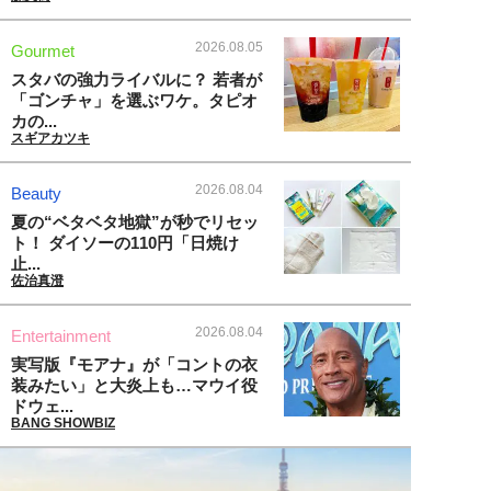
2026.08.05
Gourmet
スタバの強力ライバルに？ 若者が
「ゴンチャ」を選ぶワケ。タピオ
カの...
スギアカツキ
2026.08.04
Beauty
夏の“ベタベタ地獄”が秒でリセッ
ト！ ダイソーの110円「日焼け
止...
佐治真澄
2026.08.04
Entertainment
実写版『モアナ』が「コントの衣
装みたい」と大炎上も…マウイ役
ドウェ...
BANG SHOWBIZ