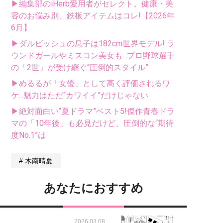
▶編集部のiHerb愛用者がセレクト。健康・美
容のお悩み別、鉄板アイテムはコレ!【2026年
6月】
▶ダルビッシュの息子は182cm世界モデル! ラ
ウンドガールやミスコン美女も...プロ野球選手
の「2世」が受け継ぐ“圧倒的スタイル”
▶めるるが「女優」として高く評価されるワ
ケ...魅力はただ“カワイイ”だけじゃない
▶絶対面白い“夏ドラマ”ベスト5!傑作青春ドラ
マの「10年後」も必見だけど、圧倒的な“期待
度No.1”は
木南晴夏
あなたにおすすめ
2026.03.08