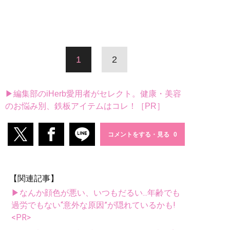
1
2
▶編集部のiHerb愛用者がセレクト。健康・美容
のお悩み別、鉄板アイテムはコレ！［PR］
コメントをする・見る
【関連記事】
▶なんか顔色が悪い、いつもだるい...年齢でも
過労でもない“意外な原因”が隠れているかも!
<PR>