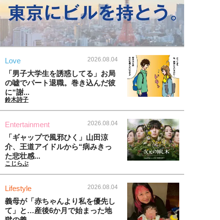
2026.08.04
Love
「男子大学生を誘惑してる」お局
の嘘でパート退職。巻き込んだ彼
に“謝...
鈴木詩子
2026.08.04
Entertainment
「ギャップで風邪ひく」山田涼
介、王道アイドルから“病みきっ
た悲壮感...
こじらぶ
2026.08.04
Lifestyle
義母が「赤ちゃんより私を優先し
て」と…産後6か月で始まった地
獄の義...