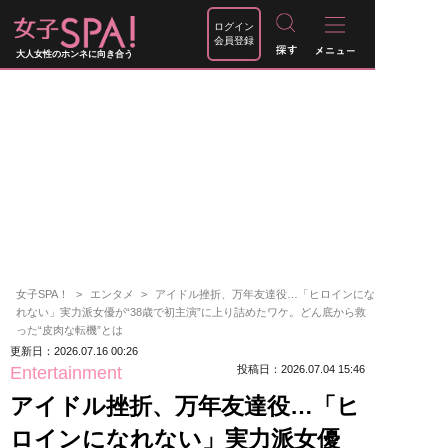
ログイン
会員登録
大人女性のホンネに向き合う
女子SPA！
エンタメ
アイドル挫折、万年友達役…「ヒロインにな
れない」実力派女優が“38歳で初主演”に上り詰めたワケ。どん底から救
った“皮肉な転機”とは
更新日：2026.07.16 00:26
Entertainment
投稿日：2026.07.04 15:46
アイドル挫折、万年友達役…「ヒ
ロインになれない」実力派女優