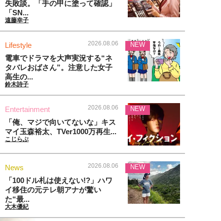
失敗談。「手の甲に塗って確認」
「SN...
遠藤幸子
2026.08.06
Lifestyle
NEW
電車でドラマを大声実況する“ネ
タバレおばさん”。注意した女子
高生の...
鈴木詩子
2026.08.06
Entertainment
NEW
「俺、マジで向いてないな」キス
マイ玉森裕太、TVer1000万再生...
こじらぶ
2026.08.06
News
NEW
「100ドル札は使えない!?」ハワ
イ移住の元テレ朝アナが驚い
た“最...
大木優紀