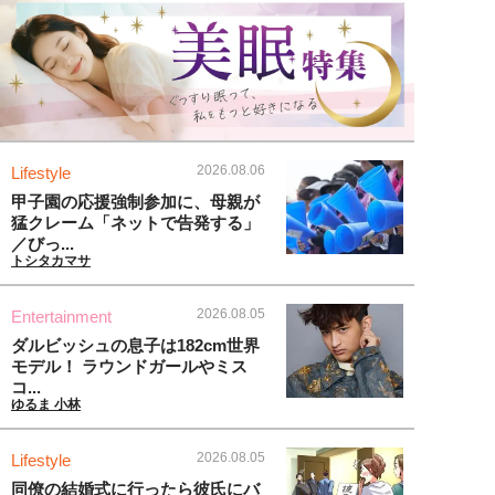
2026.08.06
Lifestyle
甲子園の応援強制参加に、母親が
猛クレーム「ネットで告発する」
／びっ...
トシタカマサ
2026.08.05
Entertainment
ダルビッシュの息子は182cm世界
モデル！ ラウンドガールやミス
コ...
ゆるま 小林
2026.08.05
Lifestyle
同僚の結婚式に行ったら彼氏にバ