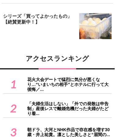
シリーズ「買ってよかったもの」
【絶賛更新中！】
アクセスランキング
花火大会デートで猛烈に気分が悪くな
1
り…“いまいちの相手”とホテルに行って大
後悔／...
「夫婦生活はしない」「外での発散は申告
2
制」産後レスで離婚危機だった夫婦がたど
り着...
3
朝ドラ、大河とNHK作品で存在感を増す30
歳・井上祐貴。凛とした美しさと“眉間の...