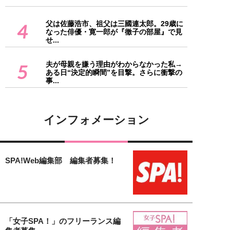
父は佐藤浩市、祖父は三國連太郎。29歳に
4
なった俳優・寛一郎が『徹子の部屋』で見
せ...
夫が母親を嫌う理由がわからなかった私→
5
ある日“決定的瞬間”を目撃。さらに衝撃の
事...
インフォメーション
SPA!Web編集部 編集者募集！
「女子SPA！」のフリーランス編