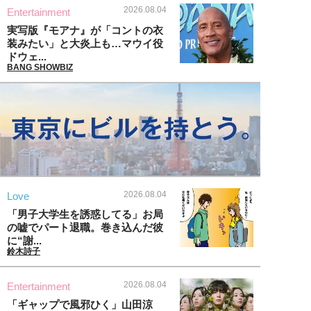
2026.08.04
Entertainment
実写版『モアナ』が「コントの衣
装みたい」と大炎上も…マウイ役
ドウェ...
BANG SHOWBIZ
2026.08.04
Love
「男子大学生を誘惑してる」お局
の嘘でパート退職。巻き込んだ彼
に“謝...
鈴木詩子
2026.08.04
Entertainment
「ギャップで風邪ひく」山田涼