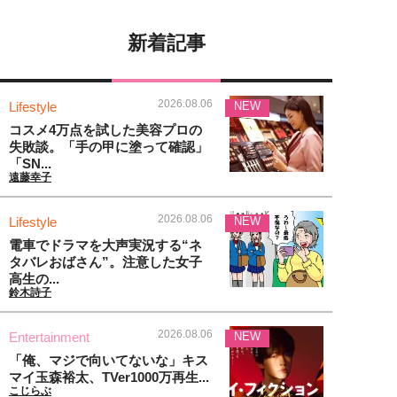
新着記事
2026.08.06
Lifestyle
NEW
コスメ4万点を試した美容プロの
失敗談。「手の甲に塗って確認」
「SN...
遠藤幸子
2026.08.06
Lifestyle
NEW
電車でドラマを大声実況する“ネ
タバレおばさん”。注意した女子
高生の...
鈴木詩子
2026.08.06
Entertainment
NEW
「俺、マジで向いてないな」キス
マイ玉森裕太、TVer1000万再生...
こじらぶ