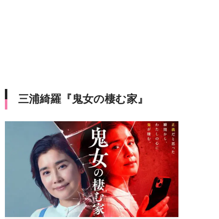
三浦綺羅『鬼女の棲む家』