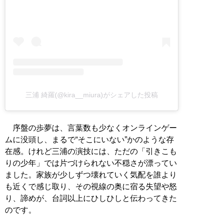
三浦 綺羅(@kira__miura)がシェアした投稿
序盤の歩夢は、言葉数も少なくオンラインゲー
ムに没頭し、まるで“そこにいない”かのような存
在感。けれど三浦の演技には、ただの「引きこも
りの少年」では片づけられない不穏さが漂ってい
ました。家族が少しずつ壊れていく気配を誰より
も近くで感じ取り、その視線の奥に宿る失望や怒
り、諦めが、台詞以上にひしひしと伝わってきた
のです。