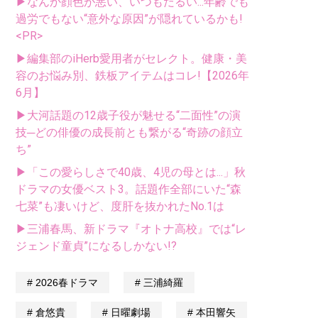
▶なんか顔色が悪い、いつもだるい...年齢でも
過労でもない“意外な原因”が隠れているかも!
<PR>
▶編集部のiHerb愛用者がセレクト。健康・美
容のお悩み別、鉄板アイテムはコレ!【2026年
6月】
▶大河話題の12歳子役が魅せる“二面性”の演
技─どの俳優の成長前とも繋がる“奇跡の顔立
ち”
▶「この愛らしさで40歳、4児の母とは...」秋
ドラマの女優ベスト3。話題作全部にいた“森
七菜”も凄いけど、度肝を抜かれたNo.1は
▶三浦春馬、新ドラマ『オトナ高校』では“レ
ジェンド童貞”になるしかない!?
2026春ドラマ
三浦綺羅
倉悠貴
日曜劇場
本田響矢