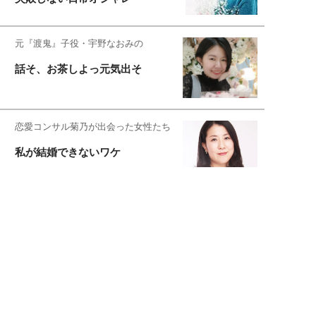
元『渡鬼』子役・宇野なおみの
話そ、お茶しよっ元気出そ
恋愛コンサル菊乃が出会った女性たち
私が結婚できないワケ
元局アナ・アラフォー、アンヌ遙香の
北海道シンプルライフ
宇垣美里が映画への想いを綴る