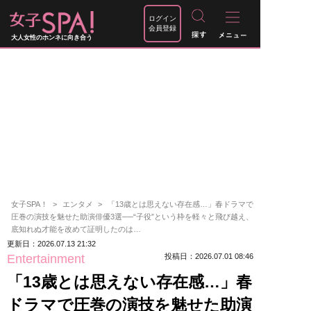
ログイン
会員登録
大人女性のホンネに向き合う
女子SPA！
エンタメ
「13歳とは思えない存在感…」春ドラマで
圧巻の演技を魅せた助演俳優3選──“子役”という枠を軽々と飛び越え、
底知れぬ才能を改めて証明したのは…
更新日：2026.07.13 21:32
Entertainment
投稿日：2026.07.01 08:46
「13歳とは思えない存在感…」春
ドラマで圧巻の演技を魅せた助演