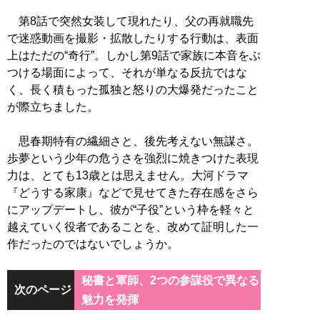
第8話で突然女装して現れたり、父の再就職先
で迷惑動画を撮影・拡散したりする行動は、表面
上はただの“奇行”。しかし第9話で家族に本音をぶ
つける場面によって、それが単なる反抗ではな
く、長く積もった孤独と怒りの大爆発だったこと
が際立ちました。
思春期特有の繊細さと、後先考えない無謀さ。
歩夢という少年の危うさを強烈に焼きつけた表現
力は、とても13歳とは思えません。大河ドラマ
『どうする家康』などで見せてきた存在感をさら
にアップデートし、彼が“子役”という枠を軽々と
越えていく役者であることを、改めて証明した一
作だったのではないでしょうか。
秘書と軍師、2つの参謀役で異なる
次のページ
魅力を発揮