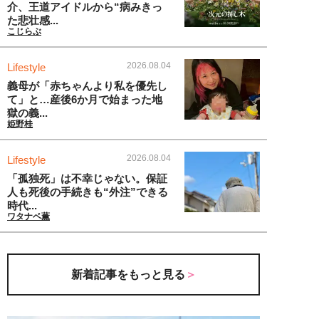
介、王道アイドルから“病みきっ
た悲壮感...
こじらぶ
2026.08.04
Lifestyle
義母が「赤ちゃんより私を優先し
て」と…産後6か月で始まった地
獄の義...
姫野桂
2026.08.04
Lifestyle
「孤独死」は不幸じゃない。保証
人も死後の手続きも“外注”できる
時代...
ワタナベ薫
新着記事をもっと見る