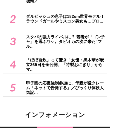
後悔／...
2
ダルビッシュの息子は182cm世界モデル！
ラウンドガールやミスコン美女も…プロ...
スタバの強力ライバルに？ 若者が「ゴンチ
3
ャ」を選ぶワケ。タピオカの次に来た“フ
ル...
「ほぼ自炊」って驚き！女優・黒木華が献
4
立365日を全公開、「特製おにぎり」から
マ...
甲子園の応援強制参加に、母親が猛クレー
5
ム「ネットで告発する」／びっくり体験人
気記...
インフォメーション