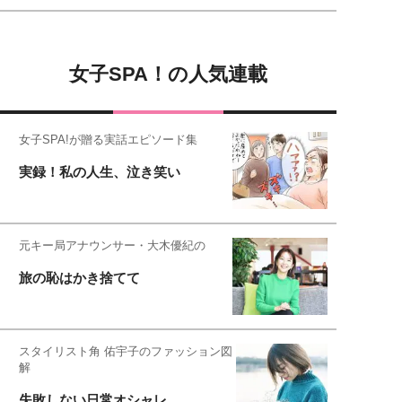
女子SPA！の人気連載
女子SPA!が贈る実話エピソード集
実録！私の人生、泣き笑い
元キー局アナウンサー・大木優紀の
旅の恥はかき捨てて
スタイリスト角 佑宇子のファッション図
解
失敗しない日常オシャレ