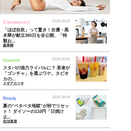
2026.08.05
Entertainment
「ほぼ自炊」って驚き！女優・黒
木華が献立365日を全公開、「特
製お...
森美樹
2026.08.05
Gourmet
スタバの強力ライバルに？ 若者が
「ゴンチャ」を選ぶワケ。タピオ
カの...
スギアカツキ
2026.08.04
Beauty
夏の“ベタベタ地獄”が秒でリセッ
ト！ ダイソーの110円「日焼け
止...
佐治真澄