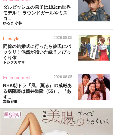
ダルビッシュの息子は182cm世界
モデル！ ラウンドガールやミス
コ...
ゆるま 小林
2026.08.05
Lifestyle
同僚の結婚式に行ったら彼氏にバ
ッタリ！偶然が招いた縁？／びっ
くり体...
トシタカマサ
2026.08.05
Entertainment
NHK朝ドラ『風、薫る』の威厳あ
る病院長は筒井道隆（55）。『あ
す...
加賀谷健