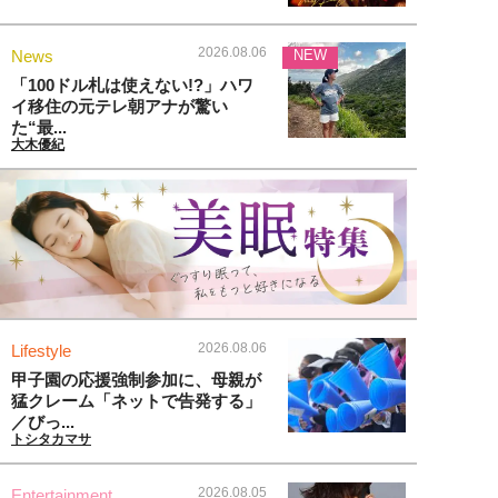
2026.08.06
News
NEW
「100ドル札は使えない!?」ハワ
イ移住の元テレ朝アナが驚い
た“最...
大木優紀
2026.08.06
Lifestyle
甲子園の応援強制参加に、母親が
猛クレーム「ネットで告発する」
／びっ...
トシタカマサ
2026.08.05
Entertainment