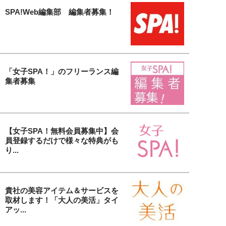
SPA!Web編集部 編集者募集！
「女子SPA！」のフリーランス編
集者募集
【女子SPA！無料会員募集中】会
員登録するだけで様々な特典がも
り...
貴社の美容アイテム＆サービスを
取材します！「大人の美活」タイ
アッ...