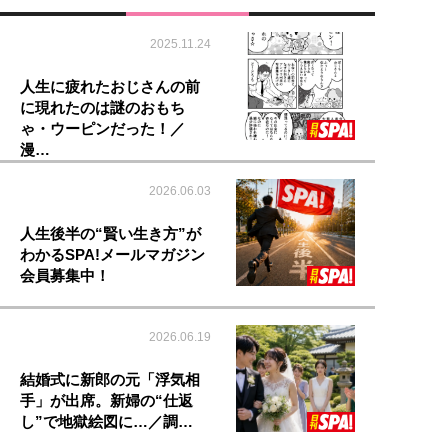
2025.11.24
人生に疲れたおじさんの前
に現れたのは謎のおもち
ゃ・ウーピンだった！／
漫…
2026.06.03
人生後半の“賢い生き方”が
わかるSPA!メールマガジン
会員募集中！
2026.06.19
結婚式に新郎の元「浮気相
手」が出席。新婦の“仕返
し”で地獄絵図に…／調…