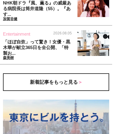
NHK朝ドラ『風、薫る』の威厳あ
る病院長は筒井道隆（55）。『あ
す...
加賀谷健
2026.08.05
Entertainment
「ほぼ自炊」って驚き！女優・黒
木華が献立365日を全公開、「特
製お...
森美樹
新着記事をもっと見る