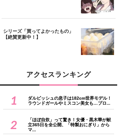
シリーズ「買ってよかったもの」
【絶賛更新中！】
アクセスランキング
1
ダルビッシュの息子は182cm世界モデル！
ラウンドガールやミスコン美女も…プロ...
「ほぼ自炊」って驚き！女優・黒木華が献
2
立365日を全公開、「特製おにぎり」から
マ...