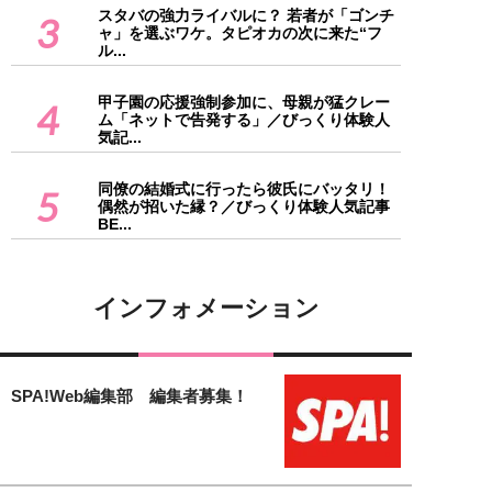
スタバの強力ライバルに？ 若者が「ゴンチ
3
ャ」を選ぶワケ。タピオカの次に来た“フ
ル...
甲子園の応援強制参加に、母親が猛クレー
4
ム「ネットで告発する」／びっくり体験人
気記...
同僚の結婚式に行ったら彼氏にバッタリ！
5
偶然が招いた縁？／びっくり体験人気記事
BE...
インフォメーション
SPA!Web編集部 編集者募集！