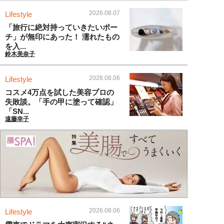
2026.08.07
Lifestyle
「旅行に絶対持っていきたいポー
チ」が無印にあった！ 濡れたもの
を入...
鈴木美奈子
2026.08.06
Lifestyle
コスメ4万点を試した美容プロの
失敗談。「手の甲に塗って確認」
「SN...
遠藤幸子
2026.08.06
Lifestyle