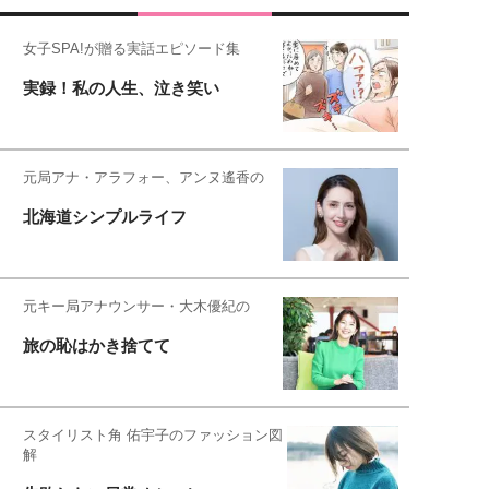
女子SPA!が贈る実話エピソード集
実録！私の人生、泣き笑い
元局アナ・アラフォー、アンヌ遙香の
北海道シンプルライフ
元キー局アナウンサー・大木優紀の
旅の恥はかき捨てて
スタイリスト角 佑宇子のファッション図
解