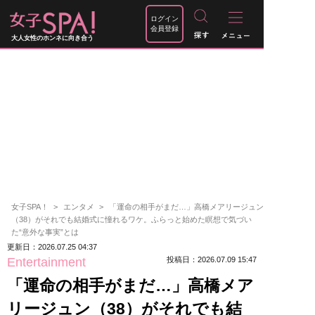
ログイン
会員登録
大人女性のホンネに向き合う
女子SPA！
エンタメ
「運命の相手がまだ…」高橋メアリージュン
（38）がそれでも結婚式に憧れるワケ。ふらっと始めた瞑想で気づい
た“意外な事実”とは
更新日：2026.07.25 04:37
Entertainment
投稿日：2026.07.09 15:47
「運命の相手がまだ…」高橋メア
リージュン（38）がそれでも結