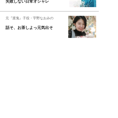
失敗しない日常オシャレ
元『渡鬼』子役・宇野なおみの
話そ、お茶しよっ元気出そ
恋愛コンサル菊乃が出会った女性たち
私が結婚できないワケ
宇垣美里が映画への想いを綴る
宇垣美里の沼落ちシネマ
松本穂香が映画愛を語ります