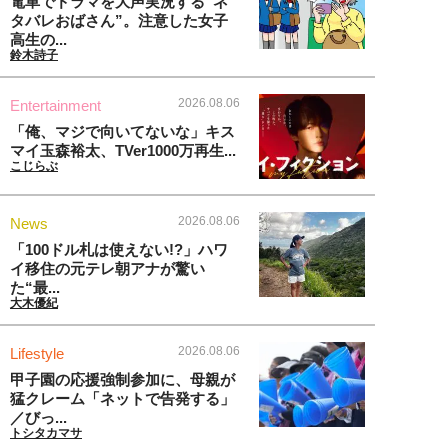
電車でドラマを大声実況する“ネ
タバレおばさん”。注意した女子
高生の...
鈴木詩子
2026.08.06
Entertainment
「俺、マジで向いてないな」キス
マイ玉森裕太、TVer1000万再生...
こじらぶ
2026.08.06
News
「100ドル札は使えない!?」ハワ
イ移住の元テレ朝アナが驚い
た“最...
大木優紀
2026.08.06
Lifestyle
甲子園の応援強制参加に、母親が
猛クレーム「ネットで告発する」
／びっ...
トシタカマサ