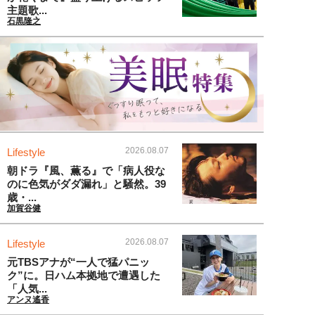
主題歌...
石黒隆之
2026.08.07
Lifestyle
朝ドラ『風、薫る』で「病人役な
のに色気がダダ漏れ」と騒然。39
歳・...
加賀谷健
2026.08.07
Lifestyle
元TBSアナが“一人で猛パニッ
ク”に。日ハム本拠地で遭遇した
「人気...
アンヌ遙香