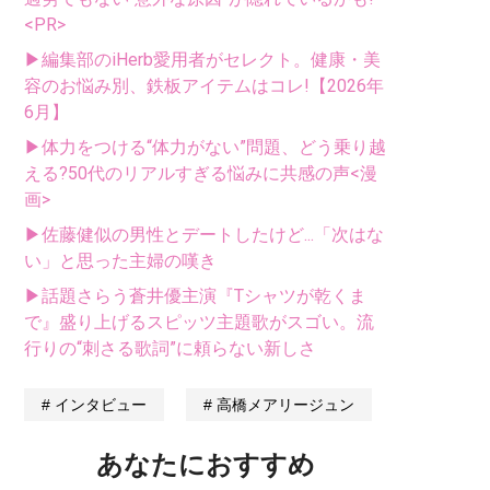
<PR>
▶編集部のiHerb愛用者がセレクト。健康・美
容のお悩み別、鉄板アイテムはコレ!【2026年
6月】
▶体力をつける“体力がない”問題、どう乗り越
える?50代のリアルすぎる悩みに共感の声<漫
画>
▶佐藤健似の男性とデートしたけど...「次はな
い」と思った主婦の嘆き
▶話題さらう蒼井優主演『Tシャツが乾くま
で』盛り上げるスピッツ主題歌がスゴい。流
行りの“刺さる歌詞”に頼らない新しさ
インタビュー
高橋メアリージュン
あなたにおすすめ