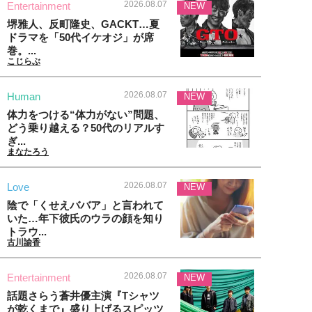
2026.08.07
Entertainment
NEW
堺雅人、反町隆史、GACKT…夏
ドラマを「50代イケオジ」が席
巻。...
こじらぶ
2026.08.07
Human
NEW
体力をつける“体力がない”問題、
どう乗り越える？50代のリアルす
ぎ...
まなたろう
2026.08.07
Love
NEW
陰で「くせえババア」と言われて
いた…年下彼氏のウラの顔を知り
トラウ...
古川諭香
2026.08.07
Entertainment
NEW
話題さらう蒼井優主演『Tシャツ
が乾くまで』盛り上げるスピッツ