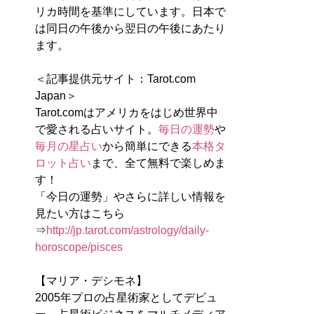
リカ時間を基準にしています。日本で
は同日の午後から翌日の午後にあたり
ます。
＜記事提供元サイト：Tarot.com
Japan＞
Tarot.comはアメリカをはじめ世界中
で愛される占いサイト。
毎日の運勢
や
毎月の星占い
から簡単にできる
本格タ
ロット占い
まで、全て無料で楽しめま
す！
「今日の運勢」やさらに詳しい情報を
見たい方はこちら
⇒
http://jp.tarot.com/astrology/daily-
horoscope/pisces
【マリア・デシモネ】
2005年プロの占星術家としてデビュ