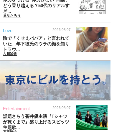
どう乗り越える？50代のリアルす
ぎ...
まなたろう
2026.08.07
Love
陰で「くせえババア」と言われて
いた…年下彼氏のウラの顔を知り
トラウ...
古川諭香
2026.08.07
Entertainment
話題さらう蒼井優主演『Tシャツ
が乾くまで』盛り上げるスピッツ
主題歌...