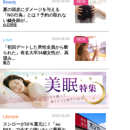
2026.08.09
Beauty
NEW
夏の頭皮にダメージを与える
「NG行為」とは？予約の取れな
い鍼灸師が...
白石明世
2026.08.08
Love
NEW
「初回デートした男性全員から断
られた」有名大卒34歳女性が、高
望み...
菊乃
2026.08.08
Lifestyle
スシローが10％還元に！「au
PAY」で今すぐ使いたい“最新お