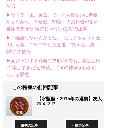
6月】
▶朝ドラ『風、薫る』で「病人役なのに色気
がダダ漏れ」と騒然。39歳・人気俳優が藁の
寝床で見せた“尋常じゃない色気”の正体
▶「離婚したいんだよね...」夫にドッキリを仕
掛けた妻。ニヤニヤした直後、“笑えない展
開”に大後悔
▶元ジャンポケ斉藤に求刑7年でも、妻は翌日
に“楽しすぎた“と投稿。「その神経がわから
ん」と騒然
この特集の前回記事
【水瓶座・2015年の運勢】友人
2014.12.17
最初の記事
前の記事