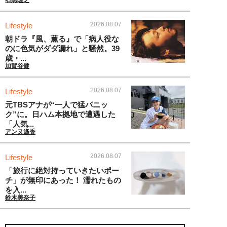
石黒隆之
2026.08.07
Lifestyle
朝ドラ『風、薫る』で「病人役な
のに色気がダダ漏れ」と騒然。39
歳・...
加賀谷健
2026.08.07
Lifestyle
元TBSアナが“一人で猛パニッ
ク”に。日ハム本拠地で遭遇した
「人気...
アンヌ遙香
2026.08.07
Lifestyle
「旅行に絶対持っていきたいポー
チ」が無印にあった！ 濡れたもの
を入...
鈴木美奈子