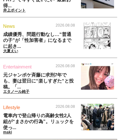
得...
井上ポイント
2026.08.08
News
成績優秀、問題行動なし…“普通
の子”が「性加害者」になるまで
に起き...
大夏えい
2026.08.08
Entertainment
元ジャンポケ斉藤に求刑7年で
も、妻は翌日に“楽しすぎた“と投
稿。「...
エタノール純子
2026.08.08
Lifestyle
電車内で登山帰りの高齢女性2人
組が“まさかの行為”。リュックを
使っ...
maki