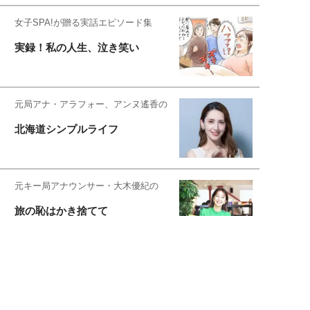
女子SPA!が贈る実話エピソード集
実録！私の人生、泣き笑い
元局アナ・アラフォー、アンヌ遙香の
北海道シンプルライフ
元キー局アナウンサー・大木優紀の
旅の恥はかき捨てて
スタイリスト角 佑宇子のファッション図
解
失敗しない日常オシャレ