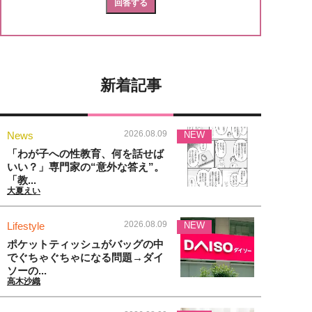
新着記事
2026.08.09
News
NEW
「わが子への性教育、何を話せば
いい？」専門家の“意外な答え”。
「教...
大夏えい
2026.08.09
Lifestyle
NEW
ポケットティッシュがバッグの中
でぐちゃぐちゃになる問題→ダイ
ソーの...
高木沙織