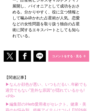
ー。占星術ビジネスをマルチメディア
展開し、パイオニアとして成功をおさ
める。分かりやすく、役に立つ情報と
して噛み砕かれた占星術が人気。恋愛
などの女性問題を取り扱う独自の占星
術に関するエキスパートとしても知ら
れている。
コメントをする・見る
【関連記事】
▶なんか顔色が悪い、いつもだるい...年齢でも
過労でもない“意外な原因”が隠れているかも!
<PR>
▶編集部のiHerb愛用者がセレクト。健康・美
容のお悩み別、鉄板アイテムはコレ!【2026年