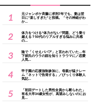
元ジャンポケ斉藤に求刑7年でも、妻は翌
1
日に“楽しすぎた“と投稿。「その神経がわ
か...
体力をつける“体力がない”問題、どう乗り
2
越える？50代のリアルすぎる悩みに共感
の...
陰で「くせえババア」と言われていた…年
3
下彼氏のウラの顔を知りトラウマに／恋愛
人気...
甲子園の応援強制参加に、母親が猛クレー
4
ム「ネットで告発する」／びっくり体験人
気記...
「初回デートした男性全員から断られた」
5
有名大卒34歳女性が、高望みしないのにお
見...