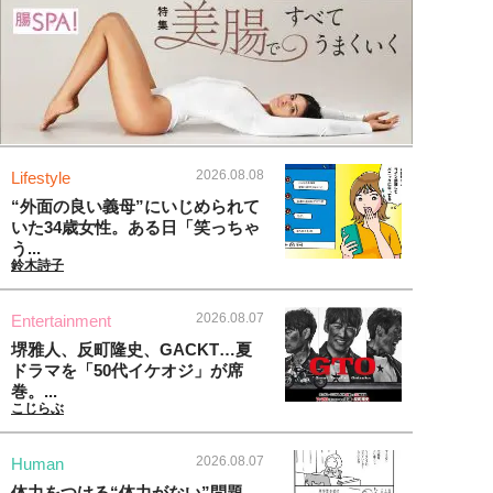
2026.08.08
Lifestyle
“外面の良い義母”にいじめられて
いた34歳女性。ある日「笑っちゃ
う...
鈴木詩子
2026.08.07
Entertainment
堺雅人、反町隆史、GACKT…夏
ドラマを「50代イケオジ」が席
巻。...
こじらぶ
2026.08.07
Human
体力をつける“体力がない”問題、