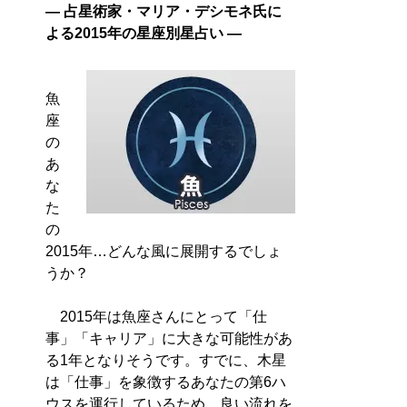
― 占星術家・マリア・デシモネ氏に
よる2015年の星座別星占い ―
魚
座
の
あ
な
た
の
2015年…どんな風に展開するでしょ
うか？
2015年は魚座さんにとって「仕
事」「キャリア」に大きな可能性があ
る1年となりそうです。すでに、木星
は「仕事」を象徴するあなたの第6ハ
ウスを運行しているため、良い流れを