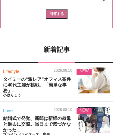
新着記事
2026.08.10
Lifestyle
NEW
タイミーの“激レア”オフィス案件
に40代主婦が挑戦。「簡単な事
務」...
小政りょう
2026.08.10
Love
NEW
結婚式で発覚、新郎は新婦の叔母
と過去に交際。当日まで気づかな
かった...
ブラインドライターズ 史奈