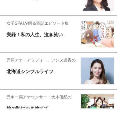
女子SPA!が贈る実話エピソード集
実録！私の人生、泣き笑い
元局アナ・アラフォー、アンヌ遙香の
北海道シンプルライフ
元キー局アナウンサー・大木優紀の
旅の恥はかき捨てて
スタイリスト角 佑宇子のファッション図
解