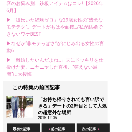
容のお悩み別、鉄板アイテムはコレ!【2026年
6月】
▶「彼氏いた経験ゼロ」な29歳女性の“残念な
モテテク”。デートがもはや面接.../私が結婚で
きないワケBEST
▶なぜか“非モテっぽさ”がにじみ出る女性の言
動6
▶「離婚したいんだよね...」夫にドッキリを仕
掛けた妻。ニヤニヤした直後、“笑えない展
開”に大後悔
この特集の前回記事
「お持ち帰りされても言い訳で
きる」デートの2軒目として人気
の超意外な場所
2015.12.05
最初の記事
前の記事
次の記事