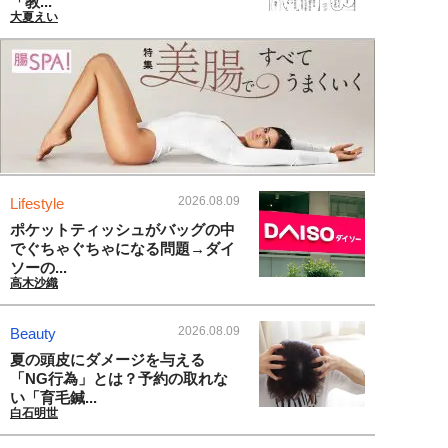
「教...
大夏えい
2026.08.09
Lifestyle
ポケットティッシュがバッグの中
でぐちゃぐちゃになる問題→ダイ
ソーの...
高木沙織
2026.08.09
Beauty
夏の頭皮にダメージを与える
「NG行為」とは？予約の取れな
い「育毛鍼...
白石明世