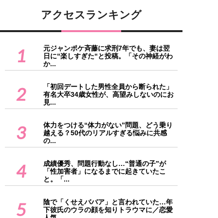
アクセスランキング
元ジャンポケ斉藤に求刑7年でも、妻は翌
1
日に“楽しすぎた“と投稿。「その神経がわ
か...
「初回デートした男性全員から断られた」
2
有名大卒34歳女性が、高望みしないのにお
見...
体力をつける“体力がない”問題、どう乗り
3
越える？50代のリアルすぎる悩みに共感
の...
成績優秀、問題行動なし…“普通の子”が
4
「性加害者」になるまでに起きていたこ
と。「...
陰で「くせえババア」と言われていた…年
5
下彼氏のウラの顔を知りトラウマに／恋愛
人気...