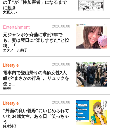
の子”が「性加害者」になるまで
に起き...
大夏えい
2026.08.08
Entertainment
元ジャンポケ斉藤に求刑7年で
も、妻は翌日に“楽しすぎた“と投
稿。「...
エタノール純子
2026.08.08
Lifestyle
電車内で登山帰りの高齢女性2人
組が“まさかの行為”。リュックを
使っ...
maki
2026.08.08
Lifestyle
“外面の良い義母”にいじめられて
いた34歳女性。ある日「笑っちゃ
う...
鈴木詩子