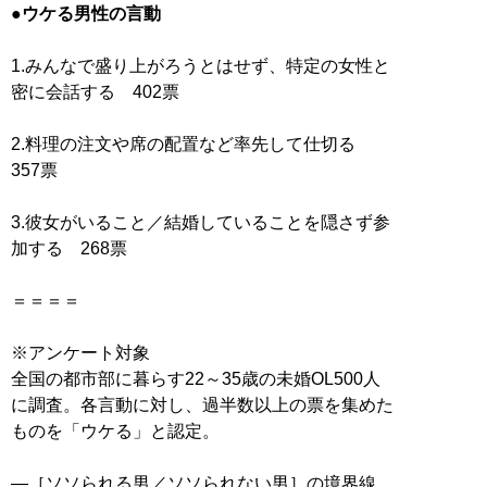
●ウケる男性の言動
1.みんなで盛り上がろうとはせず、特定の女性と
密に会話する 402票
2.料理の注文や席の配置など率先して仕切る
357票
3.彼女がいること／結婚していることを隠さず参
加する 268票
＝＝＝＝
※アンケート対象
全国の都市部に暮らす22～35歳の未婚OL500人
に調査。各言動に対し、過半数以上の票を集めた
ものを「ウケる」と認定。
―［ソソられる男／ソソられない男］の境界線