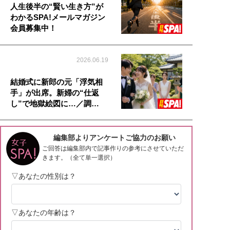
人生後半の“賢い生き方”が
わかるSPA!メールマガジン
会員募集中！
2026.06.19
結婚式に新郎の元「浮気相
手」が出席。新婦の“仕返
し”で地獄絵図に…／調…