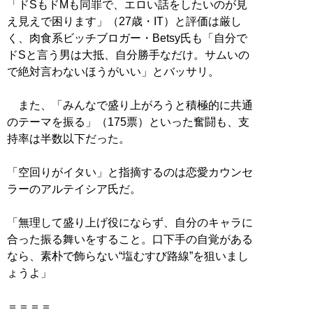
「ドSもドMも同罪で、エロい話をしたいのが見
え見えで困ります」（27歳・IT）と評価は厳し
く、肉食系ビッチブロガー・Betsy氏も「自分で
ドSと言う男は大抵、自分勝手なだけ。サムいの
で絶対言わないほうがいい」とバッサリ。
また、「みんなで盛り上がろうと積極的に共通
のテーマを振る」（175票）といった奮闘も、支
持率は半数以下だった。
「空回りがイタい」と指摘するのは恋愛カウンセ
ラーのアルテイシア氏だ。
「無理して盛り上げ役にならず、自分のキャラに
合った振る舞いをすること。口下手の自覚がある
なら、素朴で飾らない“塩むすび路線”を狙いまし
ょうよ」