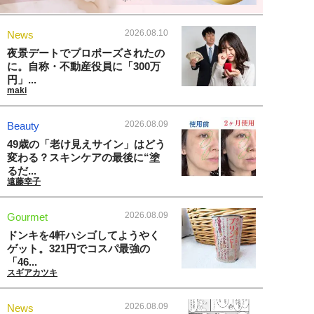
2026.08.10
News
夜景デートでプロポーズされたの
に。自称・不動産役員に「300万
円」...
maki
2026.08.09
Beauty
49歳の「老け見えサイン」はどう
変わる？スキンケアの最後に“塗
るだ...
遠藤幸子
2026.08.09
Gourmet
ドンキを4軒ハシゴしてようやく
ゲット。321円でコスパ最強の
「46...
スギアカツキ
2026.08.09
News