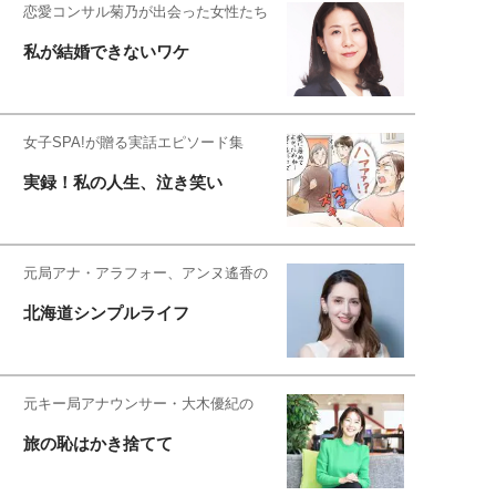
恋愛コンサル菊乃が出会った女性たち
私が結婚できないワケ
女子SPA!が贈る実話エピソード集
実録！私の人生、泣き笑い
元局アナ・アラフォー、アンヌ遙香の
北海道シンプルライフ
元キー局アナウンサー・大木優紀の
旅の恥はかき捨てて