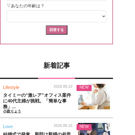
新着記事
2026.08.10
Lifestyle
NEW
タイミーの“激レア”オフィス案件
に40代主婦が挑戦。「簡単な事
務」...
小政りょう
2026.08.10
Love
NEW
結婚式で発覚、新郎は新婦の叔母