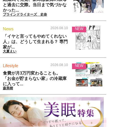
と過去に交際。当日まで気づかな
かった...
ブラインドライターズ 史奈
2026.08.10
News
NEW
「イヤと言ってもやめてくれない
人」は、どうして生まれる？ 専門
家が...
大夏えい
2026.08.10
Lifestyle
NEW
食費が月3万円変わることも。
「お金が貯まらない家」の冷蔵庫
に入って...
森美樹