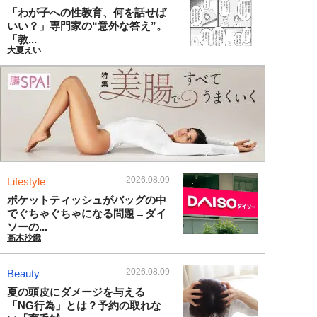
「わが子への性教育、何を話せば
いい？」専門家の“意外な答え”。
「教...
大夏えい
2026.08.09
Lifestyle
ポケットティッシュがバッグの中
でぐちゃぐちゃになる問題→ダイ
ソーの...
高木沙織
2026.08.09
Beauty
夏の頭皮にダメージを与える
「NG行為」とは？予約の取れな