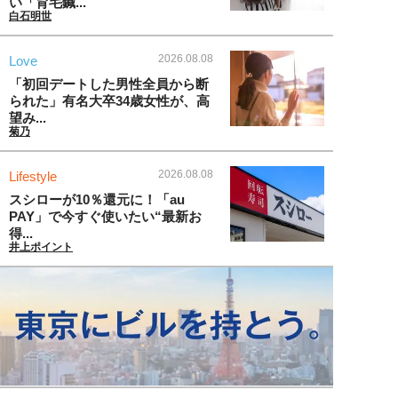
い「育毛鍼...
白石明世
2026.08.08
Love
「初回デートした男性全員から断
られた」有名大卒34歳女性が、高
望み...
菊乃
2026.08.08
Lifestyle
スシローが10％還元に！「au
PAY」で今すぐ使いたい“最新お
得...
井上ポイント