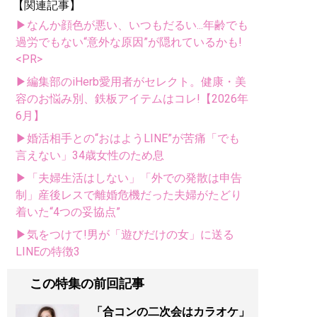
【関連記事】
▶なんか顔色が悪い、いつもだるい...年齢でも
過労でもない“意外な原因”が隠れているかも!
<PR>
▶編集部のiHerb愛用者がセレクト。健康・美
容のお悩み別、鉄板アイテムはコレ!【2026年
6月】
▶婚活相手との“おはようLINE”が苦痛「でも
言えない」34歳女性のため息
▶「夫婦生活はしない」「外での発散は申告
制」産後レスで離婚危機だった夫婦がたどり
着いた“4つの妥協点”
▶気をつけて!男が「遊びだけの女」に送る
LINEの特徴3
この特集の前回記事
「合コンの二次会はカラオケ」