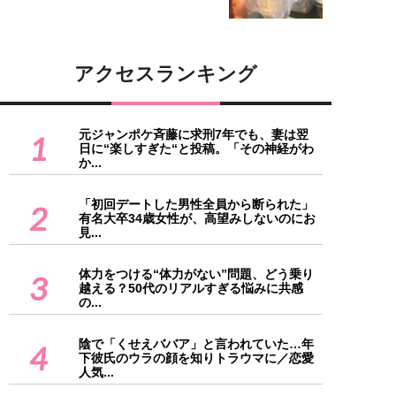
アクセスランキング
元ジャンポケ斉藤に求刑7年でも、妻は翌
1
日に“楽しすぎた“と投稿。「その神経がわ
か...
「初回デートした男性全員から断られた」
2
有名大卒34歳女性が、高望みしないのにお
見...
体力をつける“体力がない”問題、どう乗り
3
越える？50代のリアルすぎる悩みに共感
の...
陰で「くせえババア」と言われていた…年
4
下彼氏のウラの顔を知りトラウマに／恋愛
人気...