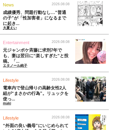
2026.08.08
News
成績優秀、問題行動なし…“普通
の子”が「性加害者」になるまで
に起き...
大夏えい
2026.08.08
Entertainment
元ジャンポケ斉藤に求刑7年で
も、妻は翌日に“楽しすぎた“と投
稿。「...
エタノール純子
2026.08.08
Lifestyle
電車内で登山帰りの高齢女性2人
組が“まさかの行為”。リュックを
使っ...
maki
2026.08.08
Lifestyle
“外面の良い義母”にいじめられて