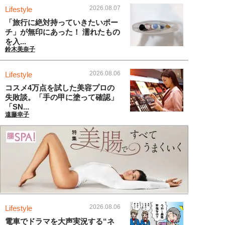
2026.08.07
Lifestyle
「旅行に絶対持っていきたいポー
チ」が無印にあった！ 濡れたもの
を入...
鈴木美奈子
2026.08.06
Lifestyle
コスメ4万点を試した美容プロの
失敗談。「手の甲に塗って確認」
「SN...
遠藤幸子
2026.08.06
Lifestyle
電車でドラマを大声実況する“ネ