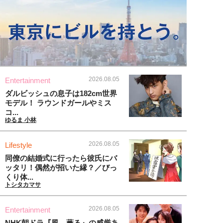
2026.08.05
Entertainment
ダルビッシュの息子は182cm世界
モデル！ ラウンドガールやミス
コ...
ゆるま 小林
2026.08.05
Lifestyle
同僚の結婚式に行ったら彼氏にバ
ッタリ！偶然が招いた縁？／びっ
くり体...
トシタカマサ
2026.08.05
Entertainment
NHK朝ドラ『風、薫る』の威厳あ