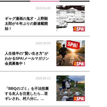
2026.06.05
ギャグ漫画の鬼才・上野顕
太郎が６年ぶりの新連載開
始！
2026.06.03
人生後半の“賢い生き方”が
わかるSPA!メールマガジン
会員募集中！
2026.06.13
「BBQのゴミ」を不法投棄
する友人を注意したら…逆
ギレされ、村八分に。…