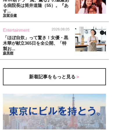
る病院長は筒井道隆（55）。『あ
す...
加賀谷健
2026.08.05
Entertainment
「ほぼ自炊」って驚き！女優・黒
木華が献立365日を全公開、「特
製お...
森美樹
新着記事をもっと見る