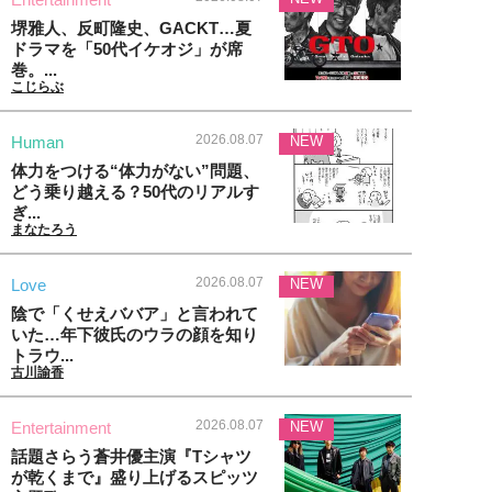
堺雅人、反町隆史、GACKT…夏
ドラマを「50代イケオジ」が席
巻。...
こじらぶ
2026.08.07
Human
NEW
体力をつける“体力がない”問題、
どう乗り越える？50代のリアルす
ぎ...
まなたろう
2026.08.07
Love
NEW
陰で「くせえババア」と言われて
いた…年下彼氏のウラの顔を知り
トラウ...
古川諭香
2026.08.07
Entertainment
NEW
話題さらう蒼井優主演『Tシャツ
が乾くまで』盛り上げるスピッツ