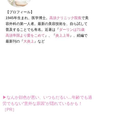
【プロフィール】
1945年生まれ、医学博士。
高須クリニック院長
で美
容外科の第一人者。最新の美容技術を、自ら試して
普及することでも有名。近著は『
ダーリンは71歳
高須帝国より愛をこめて
』、『
炎上上等
』、続編で
最新刊の『
大炎上
』など
▶なんか顔色が悪い、いつもだるい…年齢でも過
労でもない“意外な原因”が隠れているかも！
［PR］