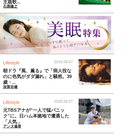
主題歌...
石黒隆之
2026.08.07
Lifestyle
朝ドラ『風、薫る』で「病人役な
のに色気がダダ漏れ」と騒然。39
歳・...
加賀谷健
2026.08.07
Lifestyle
元TBSアナが“一人で猛パニッ
ク”に。日ハム本拠地で遭遇した
「人気...
アンヌ遙香