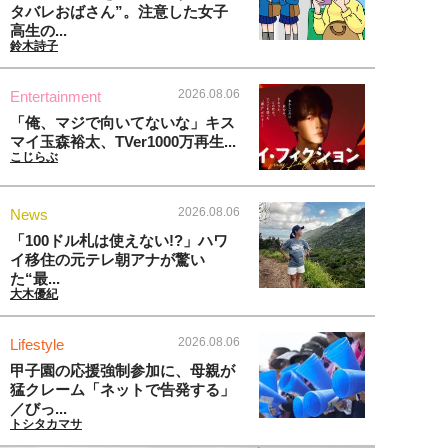
タバレおばさん”。注意した女子
高生の...
鈴木詩子
2026.08.06
Entertainment
「俺、マジで向いてないな」キス
マイ玉森裕太、TVer1000万再生...
こじらぶ
2026.08.06
News
「100ドル札は使えない!?」ハワ
イ移住の元テレ朝アナが驚い
た“最...
大木優紀
2026.08.06
Lifestyle
甲子園の応援強制参加に、母親が
猛クレーム「ネットで告発する」
／びっ...
トシタカマサ