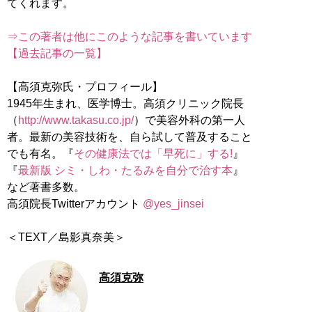
てくれます。
⇒この著者は他にこのような記事を書いています
【過去記事の一覧】
【高須克弥氏・プロフィール】
1945年生まれ、医学博士。高須クリニック院長
（
http://www.takasu.co.jp/
）で美容外科の第一人
者。最新の美容技術を、自ら試して普及すること
でも有名。『
その健康法では「早死に」する!
』
『
最新版 シミ・しわ・たるみを自分で治す本
』
など著書多数。
高須院長Twitterアカウント
@yes_jinsei
＜TEXT／島影真奈美＞
高須克弥