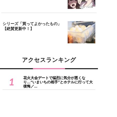
シリーズ「買ってよかったもの」
【絶賛更新中！】
アクセスランキング
花火大会デートで猛烈に気分が悪くな
1
り…“いまいちの相手”とホテルに行って大
後悔／...
2
ダルビッシュの息子は182cm世界モデル！
ラウンドガールやミスコン美女も…プロ...