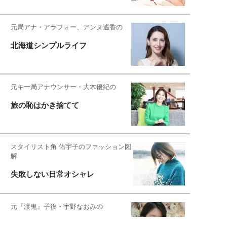
元局アナ・アラフォー、アンヌ遙香の
北海道シンプルライフ
元キー局アナウンサー・大木優紀の
旅の恥はかき捨てて
スタイリスト角 佑宇子のファッション図
解
失敗しない日常オシャレ
元『渡鬼』子役・宇野なおみの
話そ、お茶しよっ元気出そ