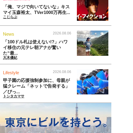
「俺、マジで向いてないな」キス
マイ玉森裕太、TVer1000万再生...
こじらぶ
2026.08.06
News
「100ドル札は使えない!?」ハワ
イ移住の元テレ朝アナが驚い
た“最...
大木優紀
2026.08.06
Lifestyle
甲子園の応援強制参加に、母親が
猛クレーム「ネットで告発する」
／びっ...
トシタカマサ