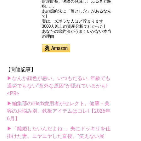
財形貯蓄、保険の見直し、ふるさと納
税……
あの節約法に「落とし穴」があるなん
て!
実は、ズボラな人ほど貯まります
3000人以上の資産分析でわかった!
あなたの節約法がうまくいかない本当
の理由
【関連記事】
▶なんか顔色が悪い、いつもだるい...年齢でも
過労でもない“意外な原因”が隠れているかも!
<PR>
▶編集部のiHerb愛用者がセレクト。健康・美
容のお悩み別、鉄板アイテムはコレ!【2026年
6月】
▶「離婚したいんだよね...」夫にドッキリを仕
掛けた妻。ニヤニヤした直後、“笑えない展