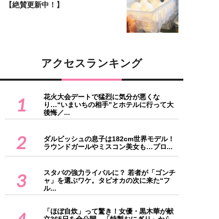
【絶賛更新中！】
アクセスランキング
花火大会デートで猛烈に気分が悪くな
1
り…“いまいちの相手”とホテルに行って大
後悔／...
2
ダルビッシュの息子は182cm世界モデル！
ラウンドガールやミスコン美女も…プロ...
スタバの強力ライバルに？ 若者が「ゴンチ
3
ャ」を選ぶワケ。タピオカの次に来た“フ
ル...
「ほぼ自炊」って驚き！女優・黒木華が献
4