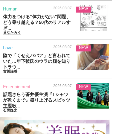
2026.08.07
Human
NEW
体力をつける“体力がない”問題、
どう乗り越える？50代のリアルす
ぎ...
まなたろう
2026.08.07
Love
NEW
陰で「くせえババア」と言われて
いた…年下彼氏のウラの顔を知り
トラウ...
古川諭香
2026.08.07
Entertainment
NEW
話題さらう蒼井優主演『Tシャツ
が乾くまで』盛り上げるスピッツ
主題歌...
石黒隆之