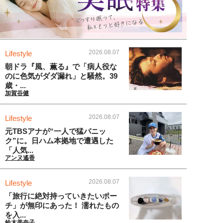
2026.08.07
Lifestyle
朝ドラ『風、薫る』で「病人役な
のに色気がダダ漏れ」と騒然。39
歳・...
加賀谷健
2026.08.07
Lifestyle
元TBSアナが“一人で猛パニッ
ク”に。日ハム本拠地で遭遇した
「人気...
アンヌ遙香
2026.08.07
Lifestyle
「旅行に絶対持っていきたいポー
チ」が無印にあった！ 濡れたもの
を入...
鈴木美奈子