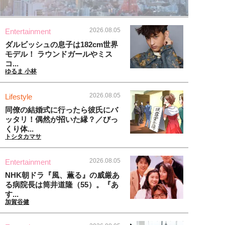
2026.08.05
Entertainment
ダルビッシュの息子は182cm世界
モデル！ ラウンドガールやミス
コ...
ゆるま 小林
2026.08.05
Lifestyle
同僚の結婚式に行ったら彼氏にバ
ッタリ！偶然が招いた縁？／びっ
くり体...
トシタカマサ
2026.08.05
Entertainment
NHK朝ドラ『風、薫る』の威厳あ
る病院長は筒井道隆（55）。『あ
す...
加賀谷健