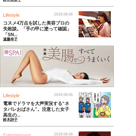
2026.08.06
Lifestyle
コスメ4万点を試した美容プロの
失敗談。「手の甲に塗って確認」
「SN...
遠藤幸子
2026.08.06
Lifestyle
電車でドラマを大声実況する“ネ
タバレおばさん”。注意した女子
高生の...
鈴木詩子
2026.08.06
Entertainment