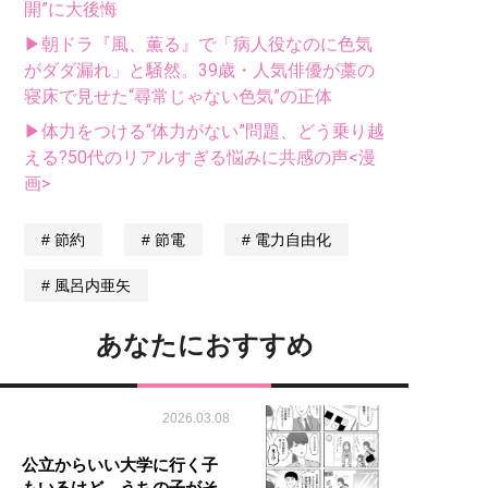
開”に大後悔
▶朝ドラ『風、薫る』で「病人役なのに色気
がダダ漏れ」と騒然。39歳・人気俳優が藁の
寝床で見せた“尋常じゃない色気”の正体
▶体力をつける“体力がない”問題、どう乗り越
える?50代のリアルすぎる悩みに共感の声<漫
画>
節約
節電
電力自由化
風呂内亜矢
あなたにおすすめ
2026.03.08
公立からいい大学に行く子
もいるけど、うちの子がそ