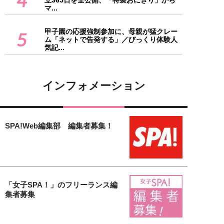
立365日を全公開、「特製おにぎり」から
マ...
甲子園の応援強制参加に、母親が猛クレー
5
ム「ネットで告発する」／びっくり体験人
気記...
インフォメーション
SPA!Web編集部 編集者募集！
「女子SPA！」のフリーランス編
集者募集