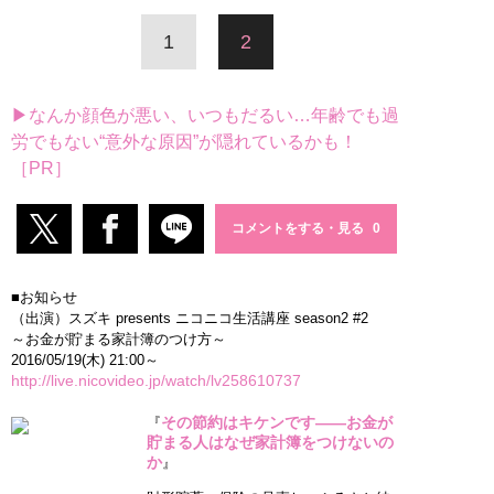
1
2
▶なんか顔色が悪い、いつもだるい…年齢でも過
労でもない“意外な原因”が隠れているかも！
［PR］
コメントをする・見る
■お知らせ
（出演）スズキ presents ニコニコ生活講座 season2 #2
～お金が貯まる家計簿のつけ方～
2016/05/19(木) 21:00～
http://live.nicovideo.jp/watch/lv258610737
その節約はキケンです――お金が
『
貯まる人はなぜ家計簿をつけないの
か
』