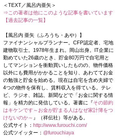
⇒この著者は他にこのような記事を書いています
【過去記事の一覧】
【風呂内 亜矢（ふろうち・あや）】
ファイナンシャルプランナー。CFP認定者、宅地
建物取引士。1978年生まれ。岡山出身。IT企業に
勤めていた26歳のとき、貯金80万円で自宅用と
してマンションを衝動買いしたものの、物件価格
以外にも費用がかかることを知り、あわててお金
の勉強と貯金を始める。現在は自宅を含め夫婦で
4つの物件を保有し、賃料収入を得ている。テレ
ビ、ラジオ、雑誌、新聞などで「お金に関する情
報」を精力的に発信している。著書に『
その節約
はキケンです～お金が貯まる人はなぜ家計簿をつ
けないのか～
』（祥伝社）等がある。
公式サイト：
http://www.furouchi.com/
公式ツイッター：
@furouchiaya