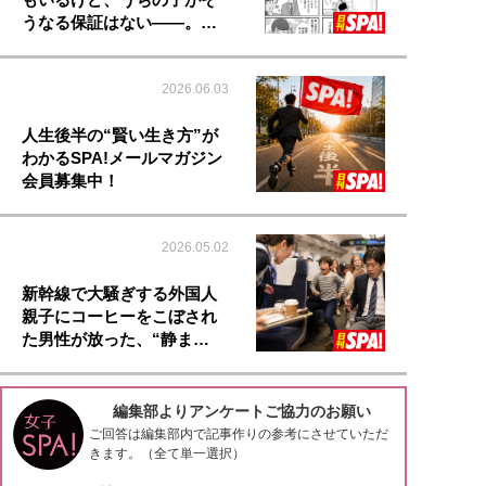
うなる保証はない――。…
2026.06.03
人生後半の“賢い生き方”が
わかるSPA!メールマガジン
会員募集中！
2026.05.02
新幹線で大騒ぎする外国人
親子にコーヒーをこぼされ
た男性が放った、“静ま…