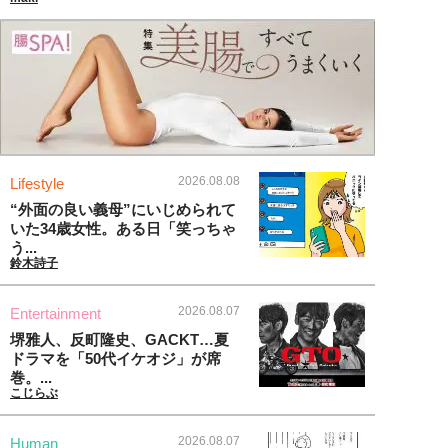
2026.08.08
Lifestyle
“外面の良い義母”にいじめられて
いた34歳女性。ある日「笑っちゃ
う...
鈴木詩子
2026.08.07
Entertainment
堺雅人、反町隆史、GACKT…夏
ドラマを「50代イケオジ」が席
巻。...
こじらぶ
2026.08.07
Human