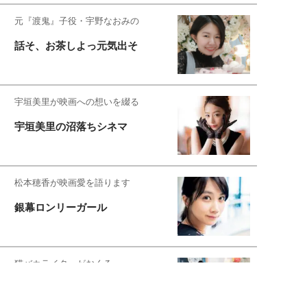
元『渡鬼』子役・宇野なおみの
話そ、お茶しよっ元気出そ
宇垣美里が映画への想いを綴る
宇垣美里の沼落ちシネマ
松本穂香が映画愛を語ります
銀幕ロンリーガール
猫バカライターがおくる
今日のにゃんこタイム