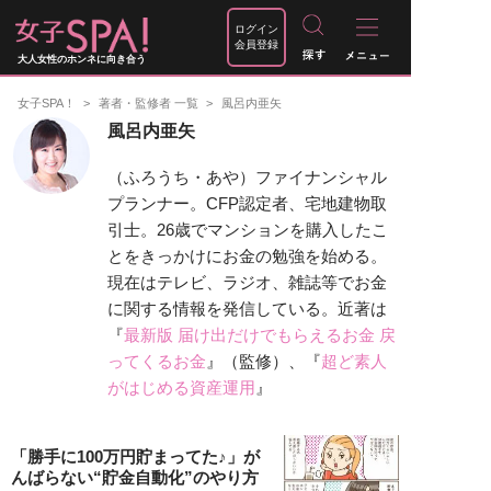
ログイン
会員登録
大人女性のホンネに向き合う
女子SPA！
著者・監修者 一覧
風呂内亜矢
風呂内亜矢
（ふろうち・あや）ファイナンシャル
プランナー。CFP認定者、宅地建物取
引士。26歳でマンションを購入したこ
とをきっかけにお金の勉強を始める。
現在はテレビ、ラジオ、雑誌等でお金
に関する情報を発信している。近著は
『
最新版 届け出だけでもらえるお金 戻
ってくるお金
』（監修）、『
超ど素人
がはじめる資産運用
』
「勝手に100万円貯まってた♪」が
んばらない“貯金自動化”のやり方