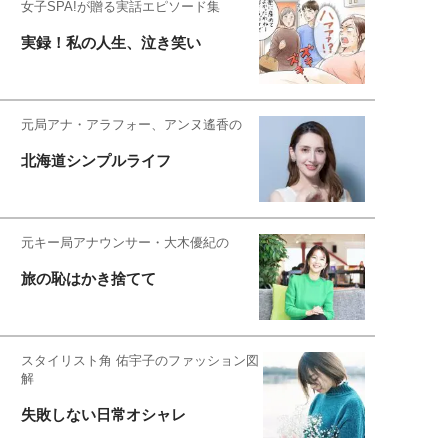
女子SPA!が贈る実話エピソード集
実録！私の人生、泣き笑い
元局アナ・アラフォー、アンヌ遙香の
北海道シンプルライフ
元キー局アナウンサー・大木優紀の
旅の恥はかき捨てて
スタイリスト角 佑宇子のファッション図
解
失敗しない日常オシャレ