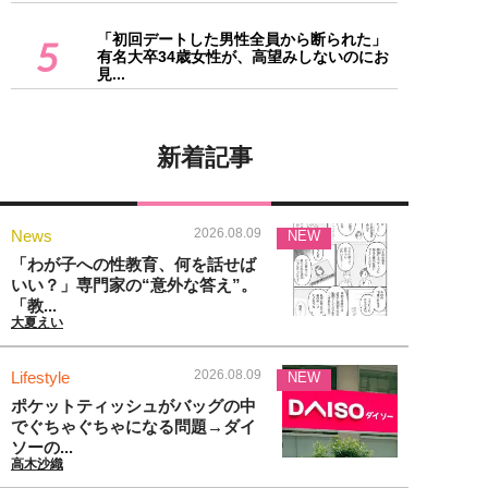
「初回デートした男性全員から断られた」
5
有名大卒34歳女性が、高望みしないのにお
見...
新着記事
2026.08.09
News
NEW
「わが子への性教育、何を話せば
いい？」専門家の“意外な答え”。
「教...
大夏えい
2026.08.09
Lifestyle
NEW
ポケットティッシュがバッグの中
でぐちゃぐちゃになる問題→ダイ
ソーの...
高木沙織