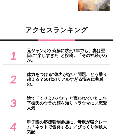
アクセスランキング
元ジャンポケ斉藤に求刑7年でも、妻は翌
1
日に“楽しすぎた“と投稿。「その神経がわ
か...
体力をつける“体力がない”問題、どう乗り
2
越える？50代のリアルすぎる悩みに共感
の...
陰で「くせえババア」と言われていた…年
3
下彼氏のウラの顔を知りトラウマに／恋愛
人気...
甲子園の応援強制参加に、母親が猛クレー
4
ム「ネットで告発する」／びっくり体験人
気記...