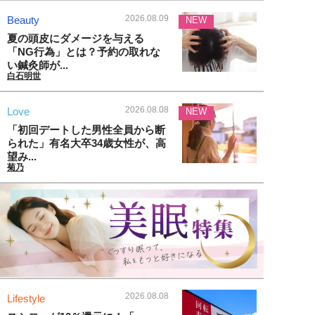
2026.08.09
Beauty
NEW
夏の頭皮にダメージを与える
「NG行為」とは？予約の取れな
い鍼灸師が...
白石明世
2026.08.08
Love
NEW
「初回デートした男性全員から断
られた」有名大卒34歳女性が、高
望み...
菊乃
2026.08.08
Lifestyle