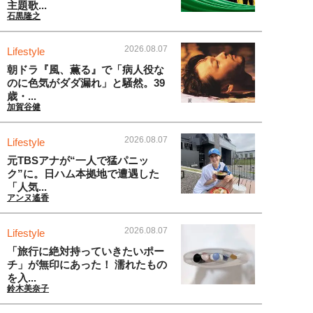
主題歌...
石黒隆之
2026.08.07
Lifestyle
朝ドラ『風、薫る』で「病人役な
のに色気がダダ漏れ」と騒然。39
歳・...
加賀谷健
2026.08.07
Lifestyle
元TBSアナが“一人で猛パニッ
ク”に。日ハム本拠地で遭遇した
「人気...
アンヌ遙香
2026.08.07
Lifestyle
「旅行に絶対持っていきたいポー
チ」が無印にあった！ 濡れたもの
を入...
鈴木美奈子