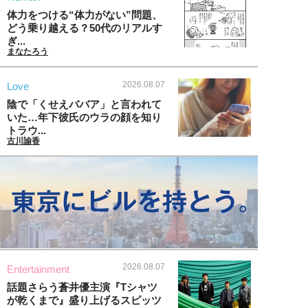
体力をつける“体力がない”問題、
どう乗り越える？50代のリアルす
ぎ...
まなたろう
2026.08.07
Love
陰で「くせえババア」と言われて
いた…年下彼氏のウラの顔を知り
トラウ...
古川諭香
2026.08.07
Entertainment
話題さらう蒼井優主演『Tシャツ
が乾くまで』盛り上げるスピッツ