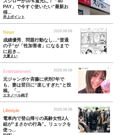
スシローが10％還元に！「au
PAY」で今すぐ使いたい“最新お
得...
井上ポイント
2026.08.08
News
成績優秀、問題行動なし…“普通
の子”が「性加害者」になるまで
に起き...
大夏えい
2026.08.08
Entertainment
元ジャンポケ斉藤に求刑7年で
も、妻は翌日に“楽しすぎた“と投
稿。「...
エタノール純子
2026.08.08
Lifestyle
電車内で登山帰りの高齢女性2人
組が“まさかの行為”。リュックを
使っ...
maki