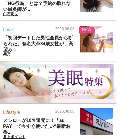
「NG行為」とは？予約の取れな
い鍼灸師が...
白石明世
2026.08.08
Love
NEW
「初回デートした男性全員から断
られた」有名大卒34歳女性が、高
望み...
菊乃
2026.08.08
Lifestyle
スシローが10％還元に！「au
PAY」で今すぐ使いたい“最新お
得...
井上ポイント