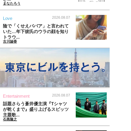
まなたろう
2026.08.07
Love
陰で「くせえババア」と言われて
いた…年下彼氏のウラの顔を知り
トラウ...
古川諭香
2026.08.07
Entertainment
話題さらう蒼井優主演『Tシャツ
が乾くまで』盛り上げるスピッツ
主題歌...
石黒隆之