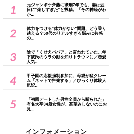
元ジャンポケ斉藤に求刑7年でも、妻は翌
1
日に“楽しすぎた“と投稿。「その神経がわ
か...
体力をつける“体力がない”問題、どう乗り
2
越える？50代のリアルすぎる悩みに共感
の...
陰で「くせえババア」と言われていた…年
3
下彼氏のウラの顔を知りトラウマに／恋愛
人気...
甲子園の応援強制参加に、母親が猛クレー
4
ム「ネットで告発する」／びっくり体験人
気記...
「初回デートした男性全員から断られた」
5
有名大卒34歳女性が、高望みしないのにお
見...
インフォメーション