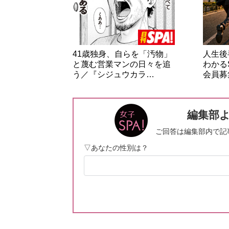
41歳独身、自らを「汚物」
人生後
と蔑む営業マンの日々を追
わかる
う／『シジュウカラ…
会員募