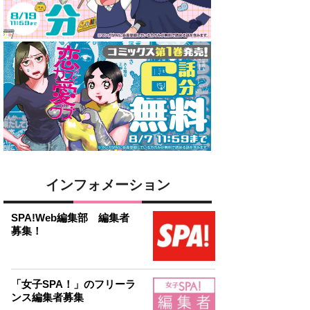
インフォメーション
SPA!Web編集部 編集者
募集！
「女子SPA！」のフリーラ
ンス編集者募集