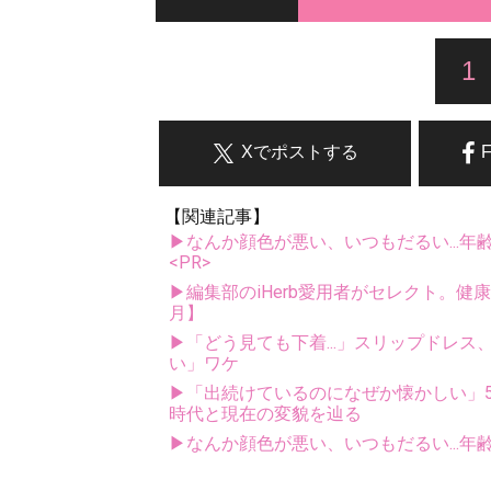
1
Xでポストする
【関連記事】
▶なんか顔色が悪い、いつもだるい...年
<PR>
▶編集部のiHerb愛用者がセレクト。健
月】
▶「どう見ても下着...」スリップドレ
い」ワケ
▶「出続けているのになぜか懐かしい」5
時代と現在の変貌を辿る
▶なんか顔色が悪い、いつもだるい...年