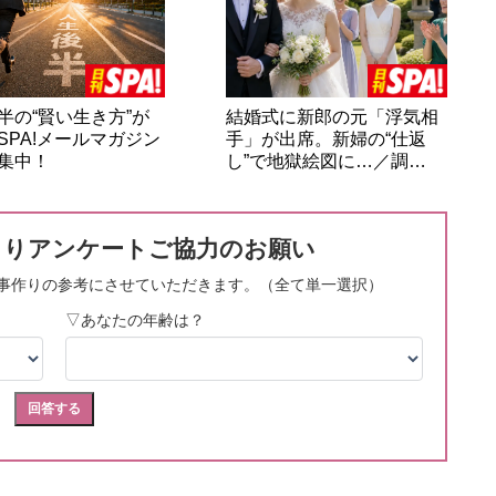
半の“賢い生き方”が
結婚式に新郎の元「浮気相
SPA!メールマガジン
手」が出席。新婦の“仕返
集中！
し”で地獄絵図に…／調…