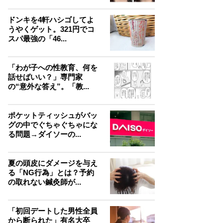
ドンキを4軒ハシゴしてよ
うやくゲット。321円でコ
スパ最強の「46...
「わが子への性教育、何を
話せばいい？」専門家
の“意外な答え”。「教...
ポケットティッシュがバッ
グの中でぐちゃぐちゃにな
る問題→ダイソーの...
夏の頭皮にダメージを与え
る「NG行為」とは？予約
の取れない鍼灸師が...
「初回デートした男性全員
から断られた」有名大卒