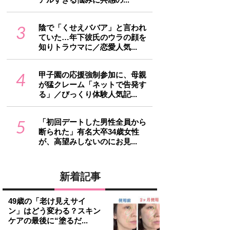
3
陰で「くせえババア」と言われ
ていた…年下彼氏のウラの顔を
知りトラウマに／恋愛人気...
4
甲子園の応援強制参加に、母親
が猛クレーム「ネットで告発す
る」／びっくり体験人気記...
5
「初回デートした男性全員から
断られた」有名大卒34歳女性
が、高望みしないのにお見...
新着記事
49歳の「老け見えサイ
ン」はどう変わる？スキン
ケアの最後に“塗るだ...