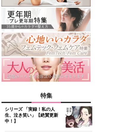
特集
シリーズ 「実録！私の人
生、泣き笑い」【絶賛更新
中！】