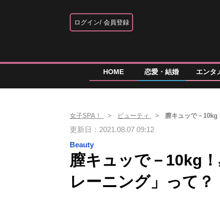
ログイン
会員登録
HOME
恋愛・結婚
エンタ
女子SPA！
ビューティ
膣キュッで－10k
更新日：2021.08.07 09:12
Beauty
膣キュッで－10kg
レーニング」って？