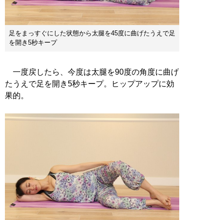
足をまっすぐにした状態から太腿を45度に曲げたうえで足
を開き5秒キープ
一度戻したら、今度は太腿を90度の角度に曲げ
たうえで足を開き5秒キープ。ヒップアップに効
果的。