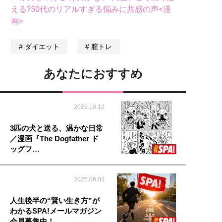
える?50代のリアルすぎる悩みに共感の声<漫
画>
ダイエット
膣トレ
あなたにおすすめ
2025.10.12
3匹の犬と送る、温かな日常
／漫画『The Dogfather ド
ッグフ…
2026.06.03
人生後半の“賢い生き方”が
わかるSPA!メールマガジン
会員募集中！