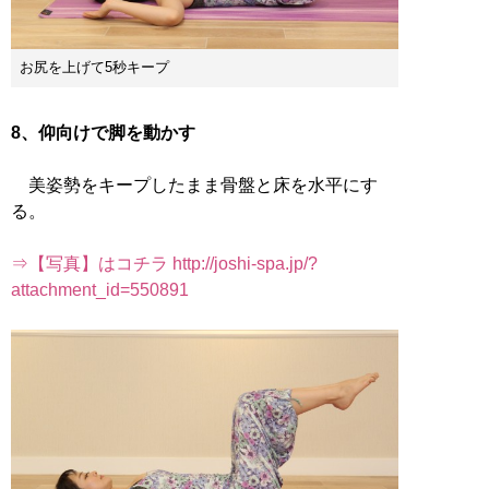
お尻を上げて5秒キープ
8、仰向けで脚を動かす
美姿勢をキープしたまま骨盤と床を水平にす
る。
⇒【写真】はコチラ http://joshi-spa.jp/?
attachment_id=550891