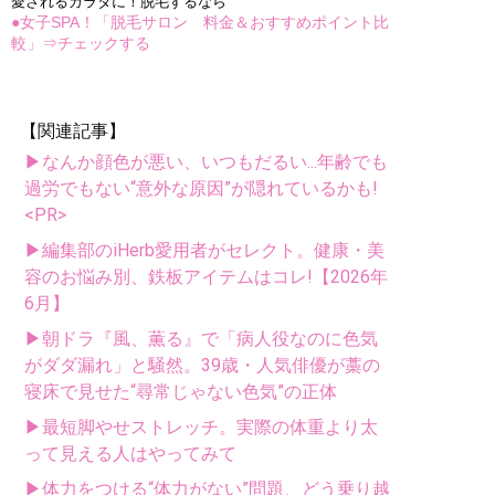
愛されるカラダに！脱毛するなら
●女子SPA！「脱毛サロン 料金＆おすすめポイント比
較」⇒チェックする
【関連記事】
▶なんか顔色が悪い、いつもだるい...年齢でも
過労でもない“意外な原因”が隠れているかも!
<PR>
▶編集部のiHerb愛用者がセレクト。健康・美
容のお悩み別、鉄板アイテムはコレ!【2026年
6月】
▶朝ドラ『風、薫る』で「病人役なのに色気
がダダ漏れ」と騒然。39歳・人気俳優が藁の
寝床で見せた“尋常じゃない色気”の正体
▶最短脚やせストレッチ。実際の体重より太
って見える人はやってみて
▶体力をつける“体力がない”問題、どう乗り越