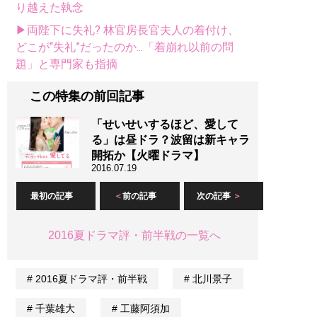
り越えた執念
▶両陛下に失礼? 林官房長官夫人の着付け、
どこが“失礼”だったのか...「着崩れ以前の問
題」と専門家も指摘
この特集の前回記事
「せいせいするほど、愛して
る」は昼ドラ？波留は新キャラ
開拓か【火曜ドラマ】
2016.07.19
最初の記事
前の記事
次の記事
2016夏ドラマ評・前半戦の一覧へ
2016夏ドラマ評・前半戦
北川景子
千葉雄大
工藤阿須加