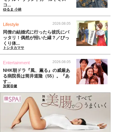
コ...
ゆるま 小林
2026.08.05
Lifestyle
同僚の結婚式に行ったら彼氏にバ
ッタリ！偶然が招いた縁？／びっ
くり体...
トシタカマサ
2026.08.05
Entertainment
NHK朝ドラ『風、薫る』の威厳あ
る病院長は筒井道隆（55）。『あ
す...
加賀谷健