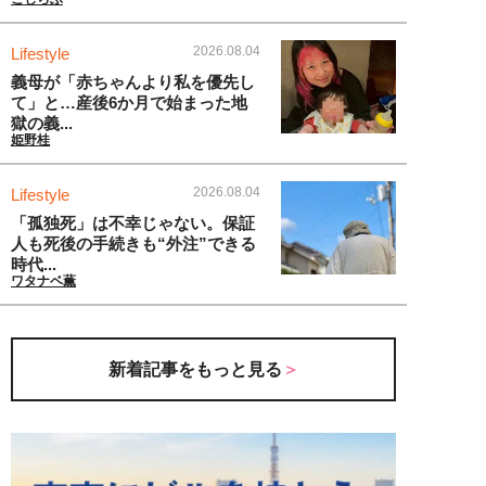
2026.08.04
Lifestyle
義母が「赤ちゃんより私を優先し
て」と…産後6か月で始まった地
獄の義...
姫野桂
2026.08.04
Lifestyle
「孤独死」は不幸じゃない。保証
人も死後の手続きも“外注”できる
時代...
ワタナベ薫
新着記事をもっと見る