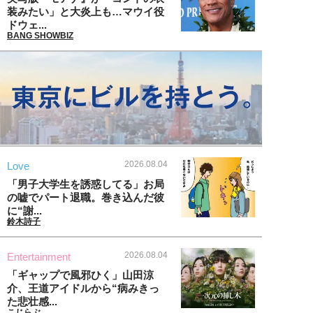
装みたい」と大炎上も…マウイ役
ドウェ...
BANG SHOWBIZ
2026.08.04
Love
「男子大学生を誘惑してる」お局
の嘘でパート退職。巻き込んだ彼
に“謝...
鈴木詩子
2026.08.04
Entertainment
「ギャップで風邪ひく」山田涼
介、王道アイドルから“病みきっ
た悲壮感...
こじらぶ