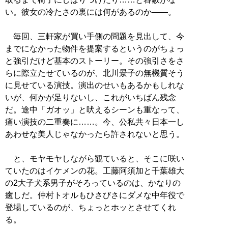
い。彼女の冷たさの裏には何があるのか――。
毎回、三軒家が買い手側の問題を見出して、今
までになかった物件を提案するというのがちょっ
と強引だけど基本のストーリー。その強引さをさ
らに際立たせているのが、北川景子の無機質そう
に見せている演技。演出のせいもあるかもしれな
いが、何かが足りないし、これがいちばん残念
だ。途中「ガオッ」と吠えるシーンも重なって、
痛い演技の二重奏に……。今、公私共々日本一し
あわせな美人じゃなかったら許されないと思う。
と、モヤモヤしながら観ていると、そこに咲い
ていたのはイケメンの花。工藤阿須加と千葉雄大
の2大子犬系男子がそろっているのは、かなりの
癒しだ。仲村トオルもひさびさにダメな中年役で
登場しているのが、ちょっとホッとさせてくれ
る。