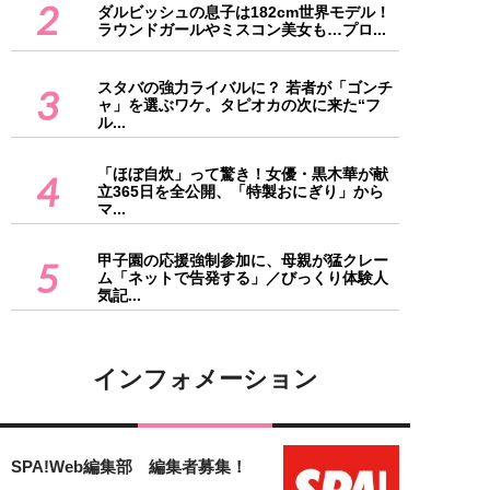
2
ダルビッシュの息子は182cm世界モデル！
ラウンドガールやミスコン美女も…プロ...
スタバの強力ライバルに？ 若者が「ゴンチ
3
ャ」を選ぶワケ。タピオカの次に来た“フ
ル...
「ほぼ自炊」って驚き！女優・黒木華が献
4
立365日を全公開、「特製おにぎり」から
マ...
甲子園の応援強制参加に、母親が猛クレー
5
ム「ネットで告発する」／びっくり体験人
気記...
インフォメーション
SPA!Web編集部 編集者募集！