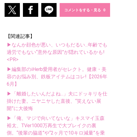
コメントをする・見る
【関連記事】
▶なんか顔色が悪い、いつもだるい...年齢でも
過労でもない“意外な原因”が隠れているかも!
<PR>
▶編集部のiHerb愛用者がセレクト。健康・美
容のお悩み別、鉄板アイテムはコレ!【2026年
6月】
▶「離婚したいんだよね...」夫にドッキリを仕
掛けた妻。ニヤニヤした直後、“笑えない展
開”に大後悔
▶「俺、マジで向いてないな」キスマイ玉森
裕太、TVer1000万再生で大ブレイクの裏
側。“後輩の脇道”や“2ヶ月で10キロ減量”を乗