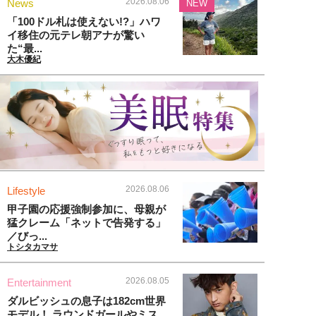
2026.08.06
News
NEW
「100ドル札は使えない!?」ハワ
イ移住の元テレ朝アナが驚い
た“最...
大木優紀
2026.08.06
Lifestyle
甲子園の応援強制参加に、母親が
猛クレーム「ネットで告発する」
／びっ...
トシタカマサ
2026.08.05
Entertainment
ダルビッシュの息子は182cm世界
モデル！ ラウンドガールやミス