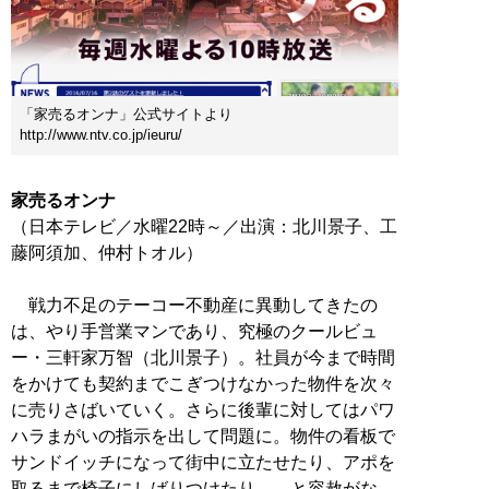
「家売るオンナ」公式サイトより
http://www.ntv.co.jp/ieuru/
家売るオンナ
（日本テレビ／水曜22時～／出演：北川景子、工
藤阿須加、仲村トオル）
戦力不足のテーコー不動産に異動してきたの
は、やり手営業マンであり、究極のクールビュ
ー・三軒家万智（北川景子）。社員が今まで時間
をかけても契約までこぎつけなかった物件を次々
に売りさばいていく。さらに後輩に対してはパワ
ハラまがいの指示を出して問題に。物件の看板で
サンドイッチになって街中に立たせたり、アポを
取るまで椅子にしばりつけたり……と容赦がな