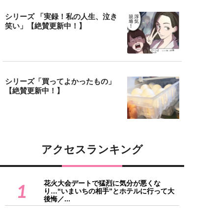
シリーズ 「実録！私の人生、泣き
笑い」【絶賛更新中！】
シリーズ「買ってよかったもの」
【絶賛更新中！】
アクセスランキング
花火大会デートで猛烈に気分が悪くな
1
り…“いまいちの相手”とホテルに行って大
後悔／...