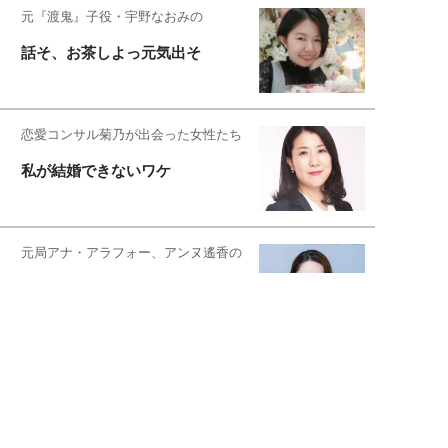
元『渡鬼』子役・宇野なおみの
話そ、お茶しよっ元気出そ
恋愛コンサル菊乃が出会った女性たち
私が結婚できないワケ
元局アナ・アラフォー、アンヌ遙香の
北海道シンプルライフ
宇垣美里が映画への想いを綴る
宇垣美里の沼落ちシネマ