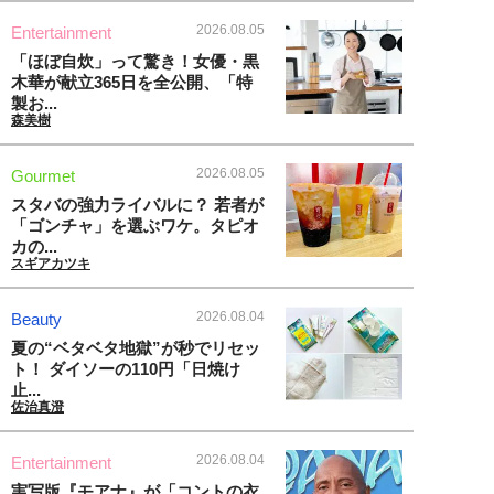
2026.08.05
Entertainment
「ほぼ自炊」って驚き！女優・黒
木華が献立365日を全公開、「特
製お...
森美樹
2026.08.05
Gourmet
スタバの強力ライバルに？ 若者が
「ゴンチャ」を選ぶワケ。タピオ
カの...
スギアカツキ
2026.08.04
Beauty
夏の“ベタベタ地獄”が秒でリセッ
ト！ ダイソーの110円「日焼け
止...
佐治真澄
2026.08.04
Entertainment
実写版『モアナ』が「コントの衣