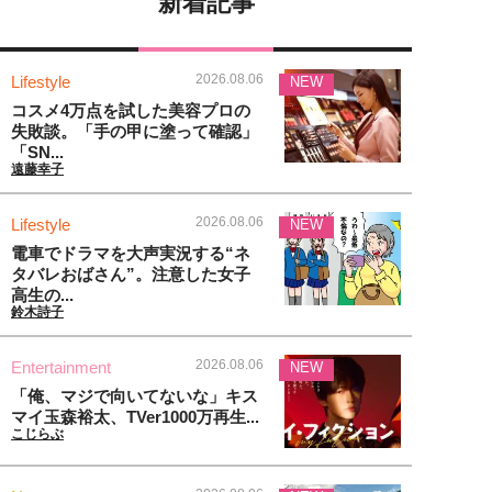
新着記事
2026.08.06
Lifestyle
NEW
コスメ4万点を試した美容プロの
失敗談。「手の甲に塗って確認」
「SN...
遠藤幸子
2026.08.06
Lifestyle
NEW
電車でドラマを大声実況する“ネ
タバレおばさん”。注意した女子
高生の...
鈴木詩子
2026.08.06
Entertainment
NEW
「俺、マジで向いてないな」キス
マイ玉森裕太、TVer1000万再生...
こじらぶ