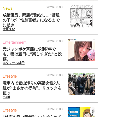
2026.08.08
News
成績優秀、問題行動なし…“普通
の子”が「性加害者」になるまで
に起き...
大夏えい
2026.08.08
Entertainment
元ジャンポケ斉藤に求刑7年で
も、妻は翌日に“楽しすぎた“と投
稿。「...
エタノール純子
2026.08.08
Lifestyle
電車内で登山帰りの高齢女性2人
組が“まさかの行為”。リュックを
使っ...
maki
2026.08.08
Lifestyle
“外面の良い義母”にいじめられて