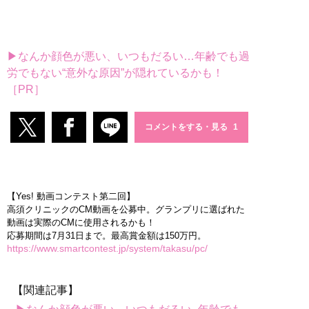
▶なんか顔色が悪い、いつもだるい…年齢でも過
労でもない“意外な原因”が隠れているかも！
［PR］
コメントをする・見る
【Yes! 動画コンテスト第二回】
高須クリニックのCM動画を公募中。グランプリに選ばれた
動画は実際のCMに使用されるかも！
応募期間は7月31日まで。最高賞金額は150万円。
https://www.smartcontest.jp/system/takasu/pc/
【関連記事】