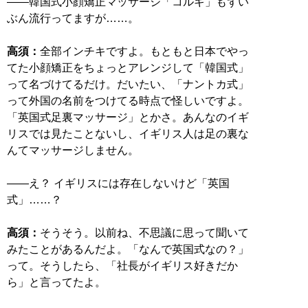
――韓国式小顔矯正マッサージ「コルギ」もずい
ぶん流行ってますが……。
高須：
全部インチキですよ。もともと日本でやっ
てた小顔矯正をちょっとアレンジして「韓国式」
って名づけてるだけ。だいたい、「ナントカ式」
って外国の名前をつけてる時点で怪しいですよ。
「英国式足裏マッサージ」とかさ。あんなのイギ
リスでは見たことないし、イギリス人は足の裏な
んてマッサージしません。
――え？ イギリスには存在しないけど「英国
式」……？
高須：
そうそう。以前ね、不思議に思って聞いて
みたことがあるんだよ。「なんで英国式なの？」
って。そうしたら、「社長がイギリス好きだか
ら」と言ってたよ。