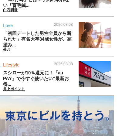
い「育毛鍼...
白石明世
2026.08.08
Love
「初回デートした男性全員から断
られた」有名大卒34歳女性が、高
望み...
菊乃
2026.08.08
Lifestyle
スシローが10％還元に！「au
PAY」で今すぐ使いたい“最新お
得...
井上ポイント