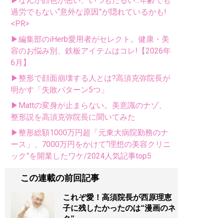
▶なんか顔色が悪い、いつもだるい...年齢でも
過労でもない“意外な原因”が隠れているかも!
<PR>
▶編集部のiHerb愛用者がセレクト。健康・美
容のお悩み別、鉄板アイテムはコレ!【2026年
6月】
▶整形で顔面崩壊する人とは?高須克弥院長が
明かす「失敗パターン5つ」
▶Mattの変身が止まらない。美意識のナゾ、
整形説を高須克弥院長に聞いてみた
▶整形総額1000万円超「元東大病院勤務のナ
ース」、7000万円をかけて“理想の美容クリニ
ック”を開業したワケ/2024人気記事top5
この連載の前回記事
これぞ愛！高須院長が西原理恵
子に残したかったのは“漫画のネ