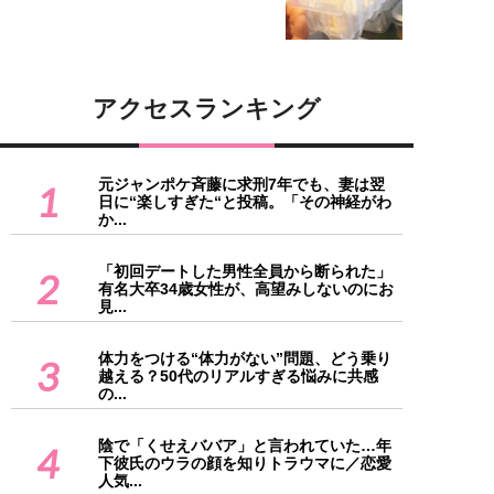
アクセスランキング
元ジャンポケ斉藤に求刑7年でも、妻は翌
1
日に“楽しすぎた“と投稿。「その神経がわ
か...
「初回デートした男性全員から断られた」
2
有名大卒34歳女性が、高望みしないのにお
見...
体力をつける“体力がない”問題、どう乗り
3
越える？50代のリアルすぎる悩みに共感
の...
陰で「くせえババア」と言われていた…年
4
下彼氏のウラの顔を知りトラウマに／恋愛
人気...