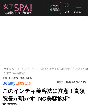
ログイン
会員登録
大人女性のホンネに向き合う
女子SPA！
ビューティ
このインチキ美容法に注意！高須院長が明
かす“NG美容施術”
更新日：2024.09.05 14:07
Beauty
Lifestyle
投稿日：2016.07.30 16:15
このインチキ美容法に注意！高須
院長が明かす“NG美容施術”
高須克弥