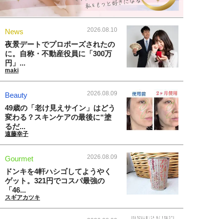
2026.08.10
News
夜景デートでプロポーズされたの
に。自称・不動産役員に「300万
円」...
maki
2026.08.09
Beauty
49歳の「老け見えサイン」はどう
変わる？スキンケアの最後に“塗
るだ...
遠藤幸子
2026.08.09
Gourmet
ドンキを4軒ハシゴしてようやく
ゲット。321円でコスパ最強の
「46...
スギアカツキ