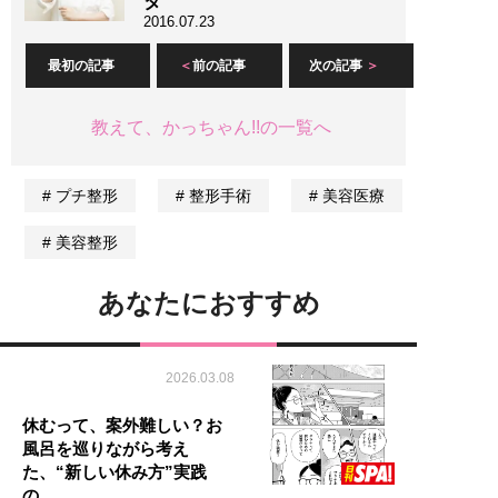
タ”
2016.07.23
最初の記事
前の記事
次の記事
教えて、かっちゃん!!の一覧へ
プチ整形
整形手術
美容医療
美容整形
あなたにおすすめ
2026.03.08
休むって、案外難しい？お
風呂を巡りながら考え
た、“新しい休み方”実践
の…