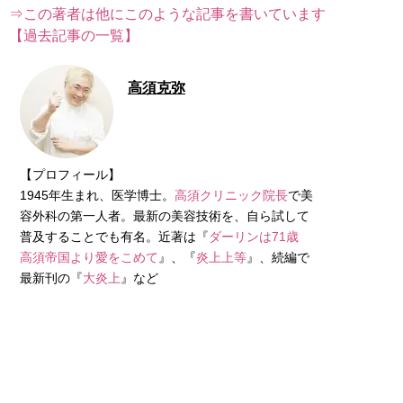
⇒この著者は他にこのような記事を書いています
【過去記事の一覧】
高須克弥
【プロフィール】
1945年生まれ、医学博士。
高須クリニック院長
で美
容外科の第一人者。最新の美容技術を、自ら試して
普及することでも有名。近著は『
ダーリンは71歳
高須帝国より愛をこめて
』、『
炎上上等
』、続編で
最新刊の『
大炎上
』など