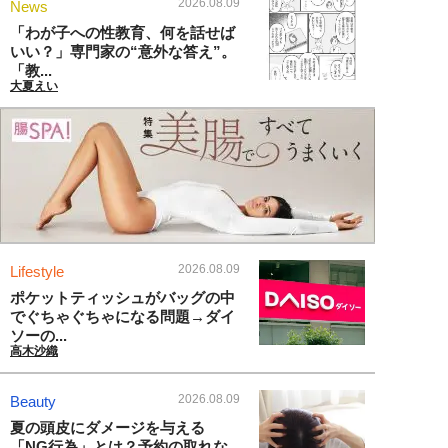
2026.08.09
News
「わが子への性教育、何を話せば
いい？」専門家の“意外な答え”。
「教...
大夏えい
2026.08.09
Lifestyle
ポケットティッシュがバッグの中
でぐちゃぐちゃになる問題→ダイ
ソーの...
高木沙織
2026.08.09
Beauty
夏の頭皮にダメージを与える
「NG行為」とは？予約の取れな