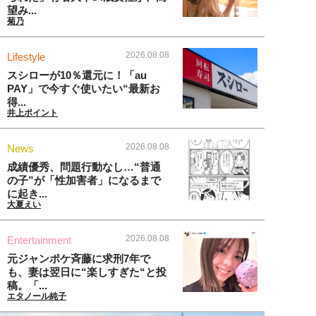
望み...
菊乃
2026.08.08
Lifestyle
スシローが10％還元に！「au
PAY」で今すぐ使いたい“最新お
得...
井上ポイント
2026.08.08
News
成績優秀、問題行動なし…“普通
の子”が「性加害者」になるまで
に起き...
大夏えい
2026.08.08
Entertainment
元ジャンポケ斉藤に求刑7年で
も、妻は翌日に“楽しすぎた“と投
稿。「...
エタノール純子