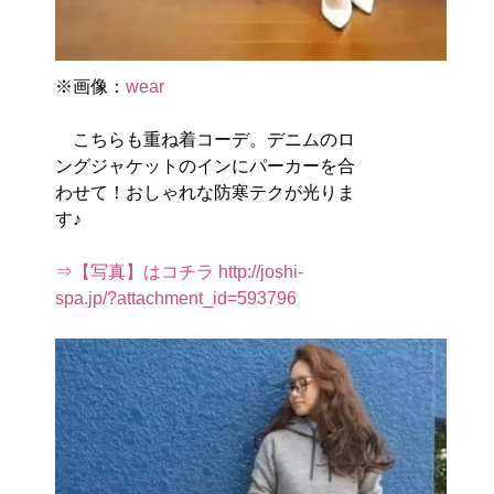
※画像：
wear
こちらも重ね着コーデ。デニムのロ
ングジャケットのインにパーカーを合
わせて！おしゃれな防寒テクが光りま
す♪
⇒【写真】はコチラ http://joshi-
spa.jp/?attachment_id=593796