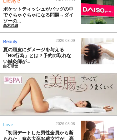
2026.08.09
Lifestyle
ポケットティッシュがバッグの中
でぐちゃぐちゃになる問題→ダイ
ソーの...
高木沙織
2026.08.09
Beauty
夏の頭皮にダメージを与える
「NG行為」とは？予約の取れな
い鍼灸師が...
白石明世
2026.08.08
Love
「初回デートした男性全員から断
られた」有名大卒34歳女性が、高