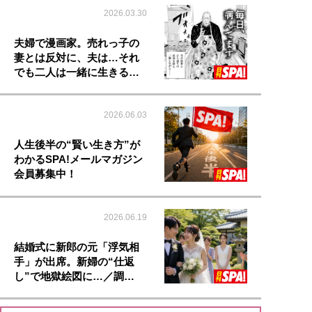
2026.03.30
夫婦で漫画家。売れっ子の
妻とは反対に、夫は…それ
でも二人は一緒に生きる…
2026.06.03
人生後半の“賢い生き方”が
わかるSPA!メールマガジン
会員募集中！
2026.06.19
結婚式に新郎の元「浮気相
手」が出席。新婦の“仕返
し”で地獄絵図に…／調…