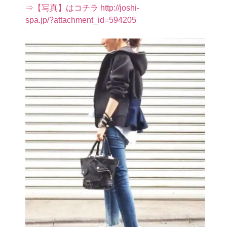
⇒【写真】はコチラ http://joshi-
spa.jp/?attachment_id=594205