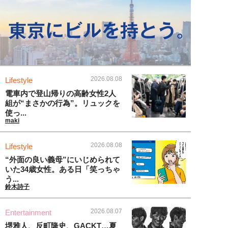
2026.08.08
Lifestyle
電車内で登山帰りの高齢女性2人
組が“まさかの行為”。リュックを
使っ...
maki
2026.08.08
Lifestyle
“外面の良い義母”にいじめられて
いた34歳女性。ある日「笑っちゃ
う...
鈴木詩子
2026.08.07
Entertainment
堺雅人、反町隆史、GACKT…夏