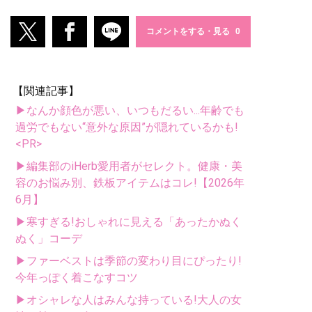
コメントをする・見る
【関連記事】
▶なんか顔色が悪い、いつもだるい...年齢でも
過労でもない“意外な原因”が隠れているかも!
<PR>
▶編集部のiHerb愛用者がセレクト。健康・美
容のお悩み別、鉄板アイテムはコレ!【2026年
6月】
▶寒すぎる!おしゃれに見える「あったかぬく
ぬく」コーデ
▶ファーベストは季節の変わり目にぴったり!
今年っぽく着こなすコツ
▶オシャレな人はみんな持っている!大人の女