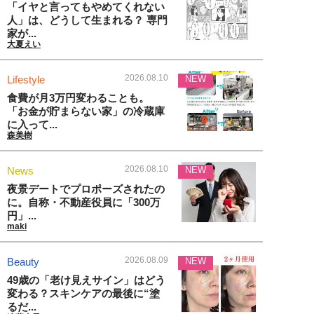
「イヤと言ってもやめてくれない
人」は、どうして生まれる？ 専門
家が...
大夏えい
2026.08.10
Lifestyle
NEW
食費が月3万円変わることも。
「お金が貯まらない家」の冷蔵庫
に入って...
森美樹
2026.08.10
News
NEW
夜景デートでプロポーズされたの
に。自称・不動産役員に「300万
円」...
maki
2026.08.09
Beauty
NEW
49歳の「老け見えサイン」はどう
変わる？スキンケアの最後に“塗
るだ...