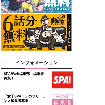
インフォメーション
SPA!Web編集部 編集者
募集！
「女子SPA！」のフリーラ
ンス編集者募集