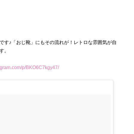
です♪「おじ靴」にもその流れが！レトロな雰囲気が自
す。
gram.com/p/BKO6C7kgy47/