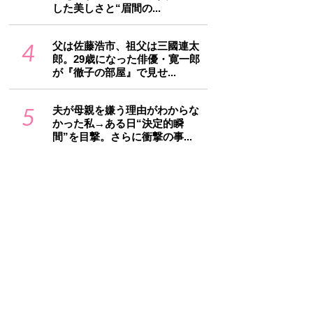
した美しさと“眉間の...
4
父は佐藤浩市、祖父は三國連太
郎。29歳になった俳優・寛一郎
が『徹子の部屋』で見せ...
5
夫が母親を嫌う理由がわからな
かった私→ある日“決定的瞬
間”を目撃。さらに衝撃の事...