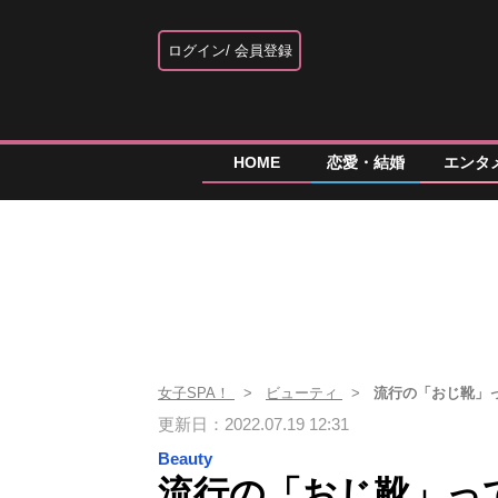
ログイン
会員登録
HOME
恋愛・結婚
エンタ
女子SPA！
ビューティ
流行の「おじ靴」
更新日：2022.07.19 12:31
Beauty
流行の「おじ靴」っ