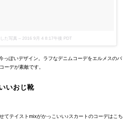
投稿した写真
–
2016 9月 4 8:17午後 PDT
ゥの今っぽいデザイン。ラフなデニムコーデをエルメスのバ
コーデが素敵です。
いいおじ靴
てテイストmixがかっこいい♪スカートのコーデはこち