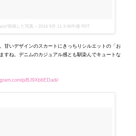
erara)が投稿した写真
–
2016 9月 11 3:46午後 PDT
。甘いデザインのスカートにきっちりシルエットの「お
ますね。デニムのカジュアル感とも馴染んでキュートな
ram.com/p/BJ9Xb6EDadi/