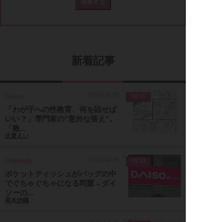
新着記事
2026.08.09
News
NEW
「わが子への性教育、何を話せば
いい？」専門家の“意外な答え”。
「教...
大夏えい
2026.08.09
Lifestyle
NEW
ポケットティッシュがバッグの中
でぐちゃぐちゃになる問題→ダイ
ソーの...
高木沙織