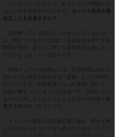
もしそうなったとして、あなたはこの男性との
セックスを諦めるわけですが、
セックス自体を諦
めることも出来ますか？
彼が酔っている時だけしかセックスしないの
は、飽きているのとは別に、社会生活を共にする
時間が増え、あなたに対して非日常性を感じるこ
とが少なくなっているからです。
同棲カップルや夫婦などは、生活空間に当たり
前のように相手が存在する「家族」という状態に
なっています。日常風景になった存在に対して、
性欲が薄まってしまうのは当然です。見慣れてい
るものに対してムラムラしなくなるのは視覚で興
奮する男の性（サガ）です。
そういった新鮮さの欠如を乗り越え、彼と夫婦
となりながらセックスをし続けたいなら、
日常生
活にセックスの種をバラまくことが重要です
。