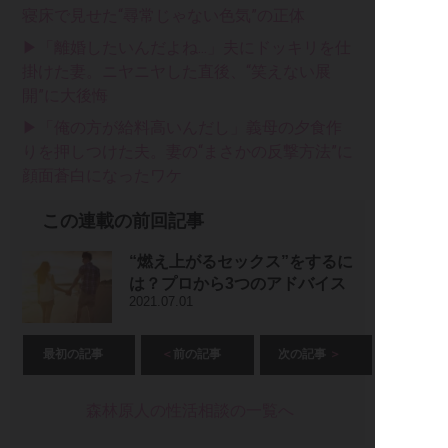
寝床で見せた“尋常じゃない色気”の正体
▶「離婚したいんだよね...」夫にドッキリを仕
掛けた妻。ニヤニヤした直後、“笑えない展
開”に大後悔
▶「俺の方が給料高いんだし」義母の夕食作
りを押しつけた夫。妻の“まさかの反撃方法”に
顔面蒼白になったワケ
この連載の前回記事
“燃え上がるセックス”をするに
は？プロから3つのアドバイス
2021.07.01
最初の記事
前の記事
次の記事
森林原人の性活相談の一覧へ