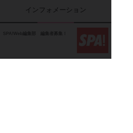
インフォメーション
SPA!Web編集部 編集者募集！
「女子SPA！」のフリーランス編
集者募集
【女子SPA！無料会員募集中】会
員登録するだけで様々な特典がも
り...