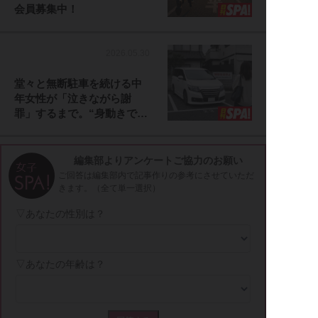
会員募集中！
2026.05.30
堂々と無断駐車を続ける中
年女性が「泣きながら謝
罪」するまで。“身動きで…