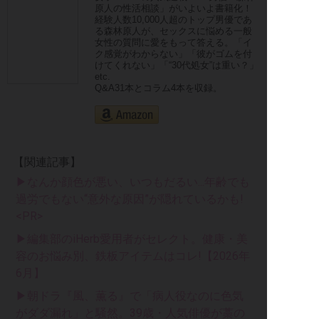
原人の性活相談」がいよいよ書籍化！
経験人数10,000人超のトップ男優であ
る森林原人が、セックスに悩める一般
女性の質問に愛をもって答える。「イ
ク感覚がわからない」「彼がゴムを付
けてくれない」「“30代処女”は重い？」
etc.
Q&A31本とコラム4本を収録。
【関連記事】
▶なんか顔色が悪い、いつもだるい...年齢でも
過労でもない“意外な原因”が隠れているかも!
<PR>
▶編集部のiHerb愛用者がセレクト。健康・美
容のお悩み別、鉄板アイテムはコレ!【2026年
6月】
▶朝ドラ『風、薫る』で「病人役なのに色気
がダダ漏れ」と騒然。39歳・人気俳優が藁の