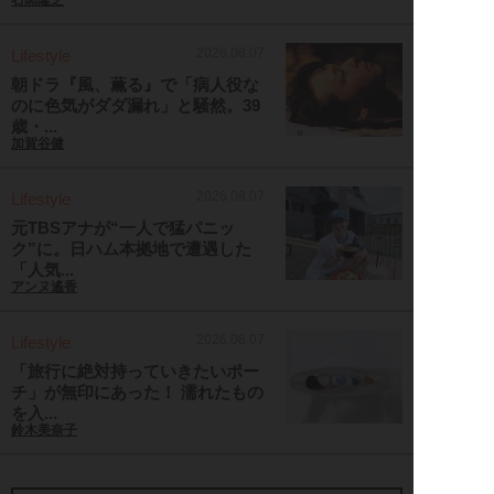
石黒隆之
2026.08.07
Lifestyle
朝ドラ『風、薫る』で「病人役な
のに色気がダダ漏れ」と騒然。39
歳・...
加賀谷健
2026.08.07
Lifestyle
元TBSアナが“一人で猛パニッ
ク”に。日ハム本拠地で遭遇した
「人気...
アンヌ遙香
2026.08.07
Lifestyle
「旅行に絶対持っていきたいポー
チ」が無印にあった！ 濡れたもの
を入...
鈴木美奈子