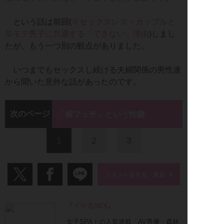
という話は前回(
※セックスレス・カップルと
非モテ男子に共通する「できない」理由
)しまし
たが、もう一つ別の観点がありました。
いつまでもセックスし続ける夫婦関係の男性達
から聞いた意外な話があったのです。
次のページ
「嫁フェチ」という性癖
1
2
3
コメントをする・見る
イケるSEX
『
』
女子SPA！の人気連載「AV男優・森林