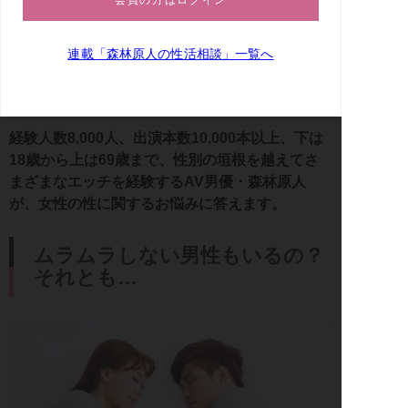
【性活相談】
森林原人
【
AV男優・森林原人の性活相談
第62回】
経験人数8,000人、出演本数10,000本以上、下は
18歳から上は69歳まで、性別の垣根を越えてさ
まざまなエッチを経験するAV男優・森林原人
が、女性の性に関するお悩みに答えます。
ムラムラしない男性もいるの？
それとも…