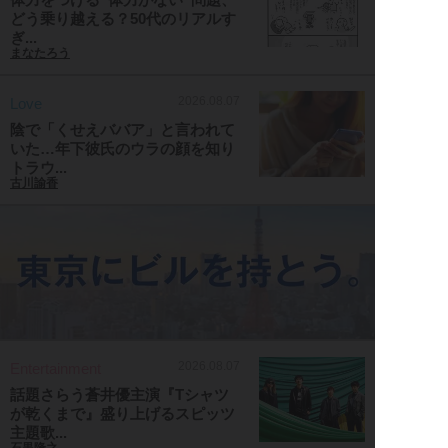
どう乗り越える？50代のリアルす
ぎ...
まなたろう
2026.08.07
Love
陰で「くせえババア」と言われて
いた…年下彼氏のウラの顔を知り
トラウ...
古川諭香
2026.08.07
Entertainment
話題さらう蒼井優主演『Tシャツ
が乾くまで』盛り上げるスピッツ
主題歌...