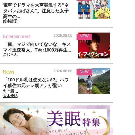
電車でドラマを大声実況する“ネ
タバレおばさん”。注意した女子
高生の...
鈴木詩子
2026.08.06
Entertainment
NEW
「俺、マジで向いてないな」キス
マイ玉森裕太、TVer1000万再生...
こじらぶ
2026.08.06
News
NEW
「100ドル札は使えない!?」ハワ
イ移住の元テレ朝アナが驚い
た“最...
大木優紀