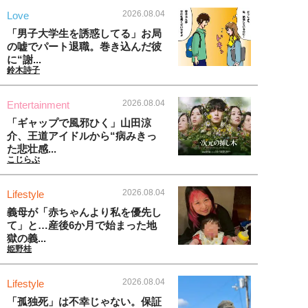
2026.08.04
Love
「男子大学生を誘惑してる」お局
の嘘でパート退職。巻き込んだ彼
に“謝...
鈴木詩子
2026.08.04
Entertainment
「ギャップで風邪ひく」山田涼
介、王道アイドルから“病みきっ
た悲壮感...
こじらぶ
2026.08.04
Lifestyle
義母が「赤ちゃんより私を優先し
て」と…産後6か月で始まった地
獄の義...
姫野桂
2026.08.04
Lifestyle
「孤独死」は不幸じゃない。保証