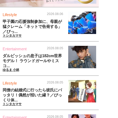
2026.08.06
Lifestyle
甲子園の応援強制参加に、母親が
猛クレーム「ネットで告発する」
／びっ...
トシタカマサ
2026.08.05
Entertainment
ダルビッシュの息子は182cm世界
モデル！ ラウンドガールやミス
コ...
ゆるま 小林
2026.08.05
Lifestyle
同僚の結婚式に行ったら彼氏にバ
ッタリ！偶然が招いた縁？／びっ
くり体...
トシタカマサ
2026.08.05
Entertainment