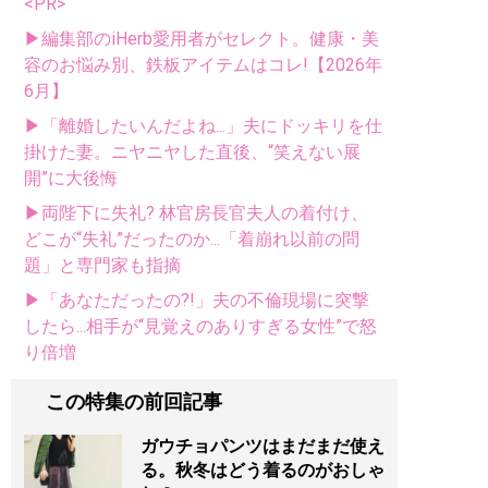
<PR>
▶編集部のiHerb愛用者がセレクト。健康・美
容のお悩み別、鉄板アイテムはコレ!【2026年
6月】
▶「離婚したいんだよね...」夫にドッキリを仕
掛けた妻。ニヤニヤした直後、“笑えない展
開”に大後悔
▶両陛下に失礼? 林官房長官夫人の着付け、
どこが“失礼”だったのか...「着崩れ以前の問
題」と専門家も指摘
▶「あなただったの?!」夫の不倫現場に突撃
したら...相手が“見覚えのありすぎる女性”で怒
り倍増
この特集の前回記事
ガウチョパンツはまだまだ使え
る。秋冬はどう着るのがおしゃ