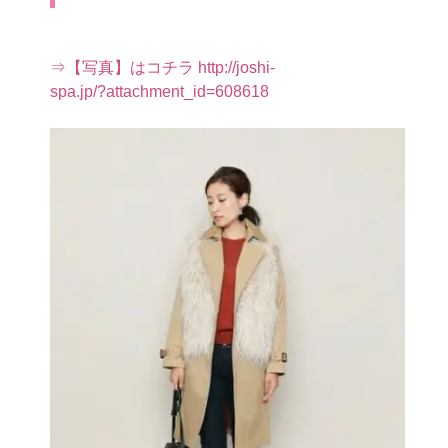
⇒【写真】はコチラ http://joshi-
spa.jp/?attachment_id=608618