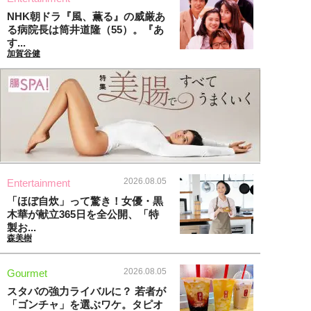
NHK朝ドラ『風、薫る』の威厳あ
る病院長は筒井道隆（55）。『あ
す...
加賀谷健
2026.08.05
Entertainment
「ほぼ自炊」って驚き！女優・黒
木華が献立365日を全公開、「特
製お...
森美樹
2026.08.05
Gourmet
スタバの強力ライバルに？ 若者が
「ゴンチャ」を選ぶワケ。タピオ