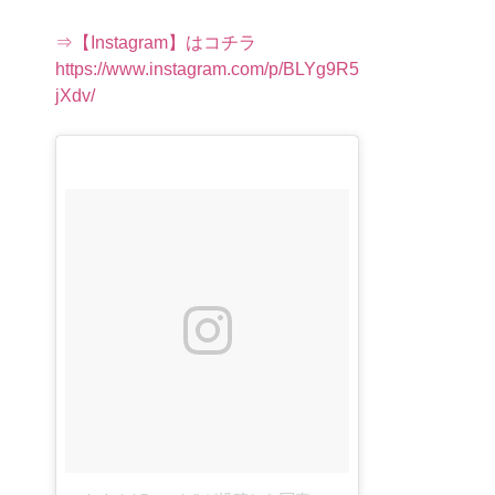
⇒【Instagram】はコチラ
https://www.instagram.com/p/BLYg9R5
jXdv/