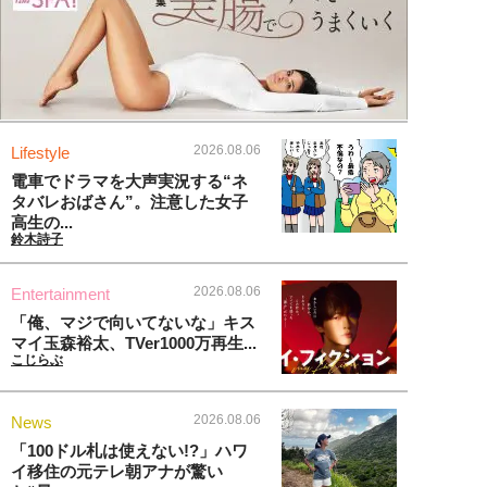
2026.08.06
Lifestyle
電車でドラマを大声実況する“ネ
タバレおばさん”。注意した女子
高生の...
鈴木詩子
2026.08.06
Entertainment
「俺、マジで向いてないな」キス
マイ玉森裕太、TVer1000万再生...
こじらぶ
2026.08.06
News
「100ドル札は使えない!?」ハワ
イ移住の元テレ朝アナが驚い