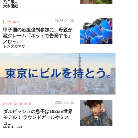
た“最...
大木優紀
2026.08.06
Lifestyle
甲子園の応援強制参加に、母親が
猛クレーム「ネットで告発する」
／びっ...
トシタカマサ
2026.08.05
Entertainment
ダルビッシュの息子は182cm世界
モデル！ ラウンドガールやミス
コ...
ゆるま 小林