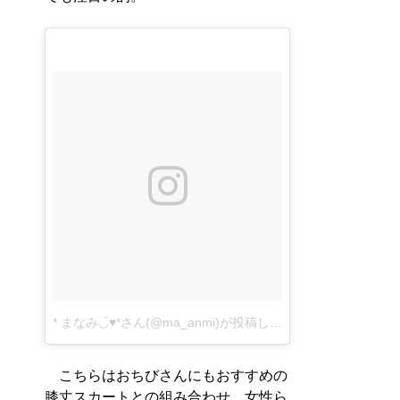
* まなみ◡̈♥︎*さん(@ma_anmi)が投稿した写真
–
2016 10月 1
こちらはおちびさんにもおすすめの
膝丈スカートとの組み合わせ。女性ら