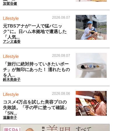
加賀谷健
2026.08.07
Lifestyle
元TBSアナが“一人で猛パニッ
ク”に。日ハム本拠地で遭遇した
「人気...
アンヌ遙香
2026.08.07
Lifestyle
「旅行に絶対持っていきたいポー
チ」が無印にあった！ 濡れたもの
を入...
鈴木美奈子
2026.08.06
Lifestyle
コスメ4万点を試した美容プロの
失敗談。「手の甲に塗って確認」
「SN...
遠藤幸子