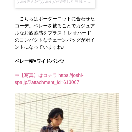
yurieさん(@yyuriel)が投稿した写真
–
2016 10月 10 5:51午前
こちらはボーダーニットに合わせた
コーデ。ベレーを被ることでカジュア
ルなお洒落感をプラス！ レオパード
のコンパクトなチェーンバッグがポイ
ントになっていますね♪
ベレー帽×ワイドパンツ
⇒【写真】はコチラ https://joshi-
spa.jp/?attachment_id=613067