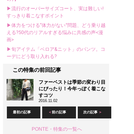
▶流行のオーバーサイズコート、実は難しい!
すっきり着こなすポイント
▶体力をつける“体力がない”問題、どう乗り越
える?50代のリアルすぎる悩みに共感の声<漫
画>
▶旬アイテム「ベロア&ニット」のパンツ。コ
ーデにどう取り入れる?
この特集の前回記事
ファーベストは季節の変わり目
にぴったり！今年っぽく着こな
すコツ
2016.11.02
最初の記事
前の記事
次の記事
PONTE・特集の一覧へ