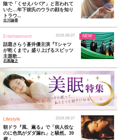
陰で「くせえババア」と言われて
いた…年下彼氏のウラの顔を知り
トラウ...
古川諭香
2026.08.07
Entertainment
NEW
話題さらう蒼井優主演『Tシャツ
が乾くまで』盛り上げるスピッツ
主題歌...
石黒隆之
2026.08.07
Lifestyle
朝ドラ『風、薫る』で「病人役な
のに色気がダダ漏れ」と騒然。39
歳・...