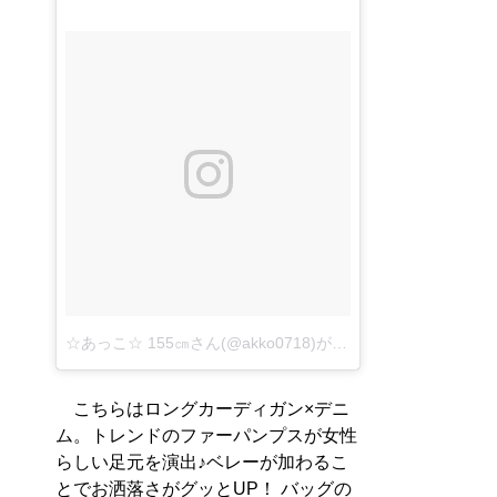
☆あっこ☆ 155㎝さん(@akko0718)が投稿した写真
–
2016 1
こちらはロングカーディガン×デニ
ム。トレンドのファーパンプスが女性
らしい足元を演出♪ベレーが加わるこ
とでお洒落さがグッとUP！ バッグの