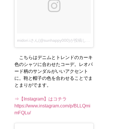
midori.iさん(@sunhappy000)が投稿した写真
–
2016 10月 10
こちらはデニムとトレンドのカーキ
色のシャツに合わせたコーデ。レオパ
ード柄のサンダルがいいアクセント
に。鞄と帽子の色を合わせることでま
とまりがでます。
⇒【Instagram】はコチラ
https://www.instagram.com/p/BLLQmi
mFQLu/