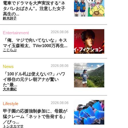
電車でドラマを大声実況する“ネ
タバレおばさん”。注意した女子
高生の...
鈴木詩子
2026.08.06
Entertainment
「俺、マジで向いてないな」キス
マイ玉森裕太、TVer1000万再生...
こじらぶ
2026.08.06
News
「100ドル札は使えない!?」ハワ
イ移住の元テレ朝アナが驚い
た“最...
大木優紀
2026.08.06
Lifestyle
甲子園の応援強制参加に、母親が
猛クレーム「ネットで告発する」
／びっ...
トシタカマサ