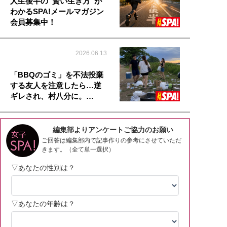
人生後半の“賢い生き方”が
わかるSPA!メールマガジン
会員募集中！
2026.06.13
「BBQのゴミ」を不法投棄
する友人を注意したら…逆
ギレされ、村八分に。…