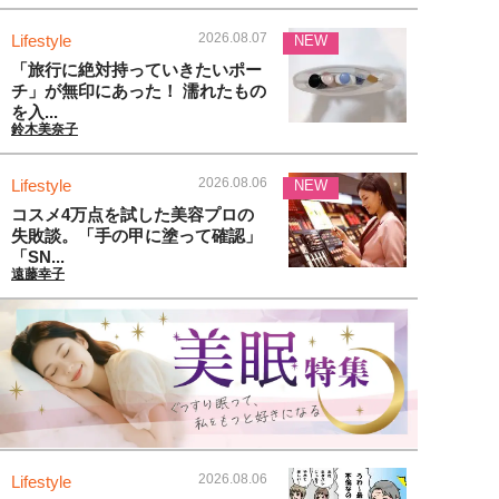
2026.08.07
Lifestyle
NEW
「旅行に絶対持っていきたいポー
チ」が無印にあった！ 濡れたもの
を入...
鈴木美奈子
2026.08.06
Lifestyle
NEW
コスメ4万点を試した美容プロの
失敗談。「手の甲に塗って確認」
「SN...
遠藤幸子
2026.08.06
Lifestyle