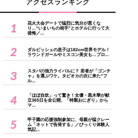
アクセスランキング
花火大会デートで猛烈に気分が悪くな
1
り…“いまいちの相手”とホテルに行って大
後悔／...
2
ダルビッシュの息子は182cm世界モデル！
ラウンドガールやミスコン美女も…プロ...
スタバの強力ライバルに？ 若者が「ゴンチ
3
ャ」を選ぶワケ。タピオカの次に来た“フ
ル...
「ほぼ自炊」って驚き！女優・黒木華が献
4
立365日を全公開、「特製おにぎり」から
マ...
甲子園の応援強制参加に、母親が猛クレー
5
ム「ネットで告発する」／びっくり体験人
気記...