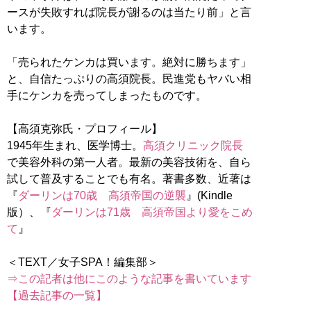
ースが失敗すれば院長が謝るのは当たり前」と言
います。
「売られたケンカは買います。絶対に勝ちます」
と、自信たっぷりの高須院長。民進党もヤバい相
手にケンカを売ってしまったものです。
【高須克弥氏・プロフィール】
1945年生まれ、医学博士。
高須クリニック院長
で美容外科の第一人者。最新の美容技術を、自ら
試して普及することでも有名。著書多数、近著は
『
ダーリンは70歳 高須帝国の逆襲
』(Kindle
版）、『
ダーリンは71歳 高須帝国より愛をこめ
て
』
⇒この記者は他にこのような記事を書いています
【過去記事の一覧】