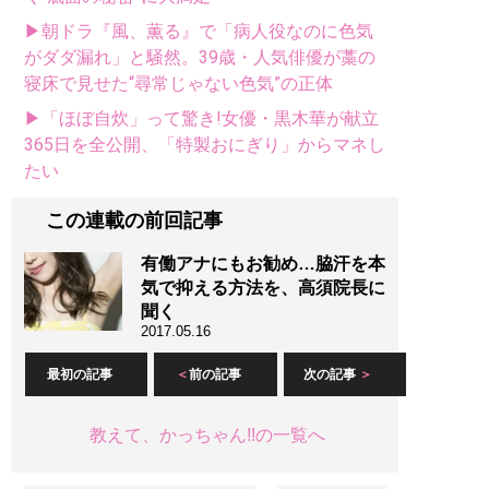
▶朝ドラ『風、薫る』で「病人役なのに色気
がダダ漏れ」と騒然。39歳・人気俳優が藁の
寝床で見せた“尋常じゃない色気”の正体
▶「ほぼ自炊」って驚き!女優・黒木華が献立
365日を全公開、「特製おにぎり」からマネし
たい
この連載の前回記事
有働アナにもお勧め…脇汗を本
気で抑える方法を、高須院長に
聞く
2017.05.16
最初の記事
前の記事
次の記事
教えて、かっちゃん!!の一覧へ