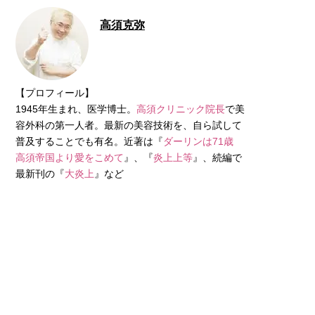
高須克弥
【プロフィール】
1945年生まれ、医学博士。
高須クリニック院長
で美
容外科の第一人者。最新の美容技術を、自ら試して
普及することでも有名。近著は『
ダーリンは71歳
高須帝国より愛をこめて
』、『
炎上上等
』、続編で
最新刊の『
大炎上
』など