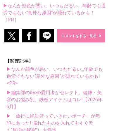
▶なんか顔色が悪い、いつもだるい…年齢でも過
労でもない“意外な原因”が隠れているかも！
［PR］
コメントをする・見る
【関連記事】
▶なんか顔色が悪い、いつもだるい...年齢でも
過労でもない“意外な原因”が隠れているかも!
<PR>
▶編集部のiHerb愛用者がセレクト。健康・美
容のお悩み別、鉄板アイテムはコレ!【2026年
6月】
▶「旅行に絶対持っていきたいポーチ」が無
印にあった! 濡れたものを入れてもすぐ乾
く“底面の秘密”に大満足