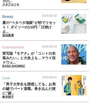
カの...
スギアカツキ
2026.08.04
Beauty
夏の“ベタベタ地獄”が秒でリセッ
ト！ ダイソーの110円「日焼け
止...
佐治真澄
2026.08.04
Entertainment
実写版『モアナ』が「コントの衣
装みたい」と大炎上も…マウイ役
ドウェ...
BANG SHOWBIZ
2026.08.04
Love
「男子大学生を誘惑してる」お局
の嘘でパート退職。巻き込んだ彼
に“謝...
鈴木詩子