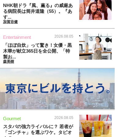
NHK朝ドラ『風、薫る』の威厳あ
る病院長は筒井道隆（55）。『あ
す...
加賀谷健
2026.08.05
Entertainment
「ほぼ自炊」って驚き！女優・黒
木華が献立365日を全公開、「特
製お...
森美樹
2026.08.05
Gourmet
スタバの強力ライバルに？ 若者が
「ゴンチャ」を選ぶワケ。タピオ