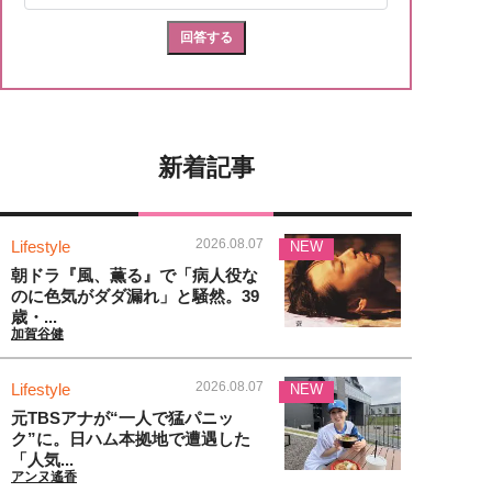
新着記事
2026.08.07
Lifestyle
NEW
朝ドラ『風、薫る』で「病人役な
のに色気がダダ漏れ」と騒然。39
歳・...
加賀谷健
2026.08.07
Lifestyle
NEW
元TBSアナが“一人で猛パニッ
ク”に。日ハム本拠地で遭遇した
「人気...
アンヌ遙香