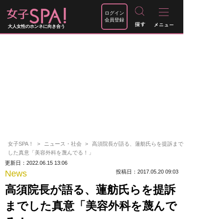
ログイン
会員登録
大人女性のホンネに向き合う
女子SPA！
ニュース・社会
高須院長が語る、蓮舫氏らを提訴まで
した真意「美容外科を蔑んでる！」
更新日：2022.06.15 13:06
News
投稿日：2017.05.20 09:03
高須院長が語る、蓮舫氏らを提訴
までした真意「美容外科を蔑んで