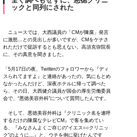
全く調べもせずに、悪徳クリニ
ックと同列にされた
ニュースでは、大西議員の「CMが陳腐」発言
に激怒…との見出しが多いですが、CMをケナさ
れただけで提訴するとも思えない。高須克弥院長
に、その真意を聞きました。
「5月17日の夜、Twitterのフォロワーから『ディ
スられてますよ』と連絡があったの。気にもとめ
なかったんだけど、深夜ホテルに帰って調べた
ら、その日、大西健介議員が国会の厚生労働委員
会で、“悪徳美容外科”について質問したんです。
そして、悪徳美容外科は『クリニック名を連呼
するだけの陳腐なテレビCM』で客を集めてい
る、『みなさんよくご存じの“イエス○○クリニッ
ク”のように…』と、ウチを例に挙げたんです