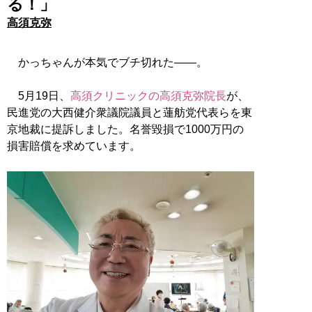
る！」
高須克弥
かっちゃんが本気でブチ切れた――。
5月19日、
高須クリニックの高須克弥院長
が、
民進党の大西健介衆議院議員と蓮舫党代表らを東
京地裁に提訴しました。名誉毀損で1000万円の
損害賠償を求めています。