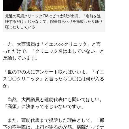
最近の高須クリニックCMはピコ太郎が出演。「名前を連
呼するだけ」じゃなくて、院長自らヘリを操縦したり踊り
狂ったりしている
一方、大西議員は「イエス○○クリニック」と言
っただけで、「クリニック名は出していない」と
反論しています。
「世の中の人にアンケート取ればいいよ。『イエ
ス〇〇クリニック』と言ったら〇〇には何が入る
か。
当然、大西議員と蓮舫代表にも聞いてほしい。
『高須』に決まってるじゃないですか」
また、蓮舫代表まで提訴した理由として、「部
下の不手際は、上司が謝るのが筋。病院だってナ