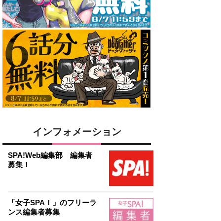
インフォメーション
SPA!Web編集部 編集者
募集！
「女子SPA！」のフリーラ
ンス編集者募集