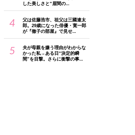
した美しさと“眉間の...
4
父は佐藤浩市、祖父は三國連太
郎。29歳になった俳優・寛一郎
が『徹子の部屋』で見せ...
5
夫が母親を嫌う理由がわからな
かった私→ある日“決定的瞬
間”を目撃。さらに衝撃の事...