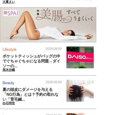
大夏えい
2026.08.09
Lifestyle
ポケットティッシュがバッグの中
でぐちゃぐちゃになる問題→ダイ
ソーの...
高木沙織
2026.08.09
Beauty
夏の頭皮にダメージを与える
「NG行為」とは？予約の取れな
い「育毛鍼...
白石明世