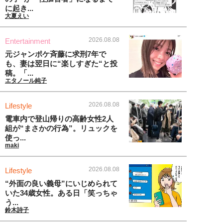
に起き...
大夏えい
2026.08.08
Entertainment
元ジャンポケ斉藤に求刑7年で
も、妻は翌日に“楽しすぎた“と投
稿。「...
エタノール純子
2026.08.08
Lifestyle
電車内で登山帰りの高齢女性2人
組が“まさかの行為”。リュックを
使っ...
maki
2026.08.08
Lifestyle
“外面の良い義母”にいじめられて
いた34歳女性。ある日「笑っちゃ
う...
鈴木詩子