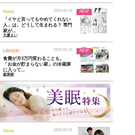
2026.08.10
News
NEW
「イヤと言ってもやめてくれない
人」は、どうして生まれる？ 専門
家が...
大夏えい
2026.08.10
Lifestyle
NEW
食費が月3万円変わることも。
「お金が貯まらない家」の冷蔵庫
に入って...
森美樹
2026.08.10
News