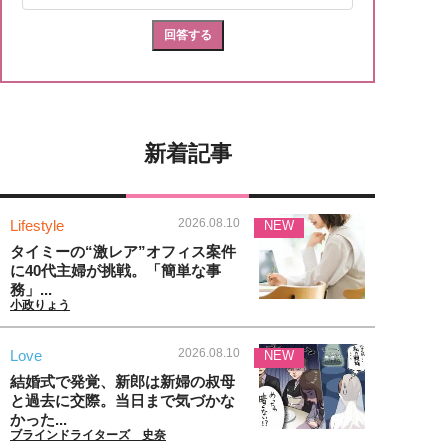
新着記事
2026.08.10
Lifestyle
NEW
タイミーの“激レア”オフィス案件
に40代主婦が挑戦。「簡単な事
務」...
小政りょう
2026.08.10
Love
NEW
結婚式で発覚、新郎は新婦の叔母
と過去に交際。当日まで気づかな
かった...
ブラインドライターズ 史奈