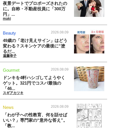
夜景デートでプロポーズされたの
に。自称・不動産役員に「300万
円」...
maki
2026.08.09
Beauty
49歳の「老け見えサイン」はどう
変わる？スキンケアの最後に“塗
るだ...
遠藤幸子
2026.08.09
Gourmet
ドンキを4軒ハシゴしてようやく
ゲット。321円でコスパ最強の
「46...
スギアカツキ
2026.08.09
News
「わが子への性教育、何を話せば
いい？」専門家の“意外な答え”。
「教...