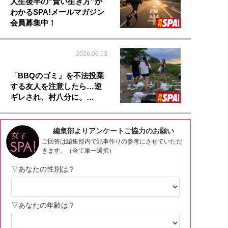
人生後半の“賢い生き方”が
わかるSPA!メールマガジン
会員募集中！
2026.06.13
「BBQのゴミ」を不法投棄
する友人を注意したら…逆
ギレされ、村八分に。…