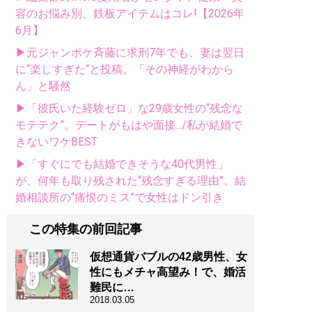
容のお悩み別、鉄板アイテムはコレ!【2026年
6月】
▶元ジャンポケ斉藤に求刑7年でも、妻は翌日
に“楽しすぎた“と投稿。「その神経がわから
ん」と騒然
▶「彼氏いた経験ゼロ」な29歳女性の“残念な
モテテク”。デートがもはや面接.../私が結婚で
きないワケBEST
▶「すぐにでも結婚できそうな40代男性」
が、何年も取り残された“残念すぎる理由”。結
婚相談所の“痛恨のミス”で女性はドン引き
この特集の前回記事
仮想通貨バブルの42歳男性、女
性にもメチャ高望み！で、婚活
難民に…
2018.03.05