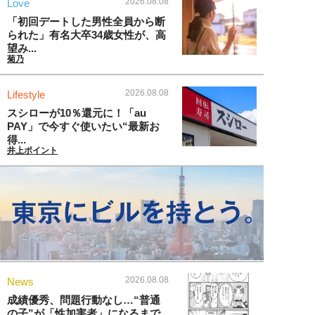
2026.08.08
Love
「初回デートした男性全員から断
られた」有名大卒34歳女性が、高
望み...
菊乃
2026.08.08
Lifestyle
スシローが10％還元に！「au
PAY」で今すぐ使いたい“最新お
得...
井上ポイント
2026.08.08
News
成績優秀、問題行動なし…“普通
の子”が「性加害者」になるまで