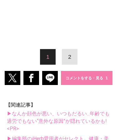
1
2
コメントをする・見る
【関連記事】
▶なんか顔色が悪い、いつもだるい...年齢でも
過労でもない“意外な原因”が隠れているかも!
<PR>
▶編集部のiHerb愛用者がセレクト。健康・美