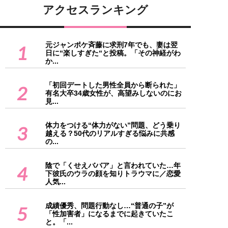
アクセスランキング
元ジャンポケ斉藤に求刑7年でも、妻は翌
1
日に“楽しすぎた“と投稿。「その神経がわ
か...
「初回デートした男性全員から断られた」
2
有名大卒34歳女性が、高望みしないのにお
見...
体力をつける“体力がない”問題、どう乗り
3
越える？50代のリアルすぎる悩みに共感
の...
陰で「くせえババア」と言われていた…年
4
下彼氏のウラの顔を知りトラウマに／恋愛
人気...
成績優秀、問題行動なし…“普通の子”が
5
「性加害者」になるまでに起きていたこ
と。「...