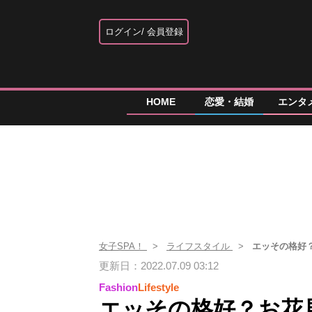
ログイン
会員登録
HOME
恋愛・結婚
エンタ
女子SPA！
ライフスタイル
エッその格好
更新日：2022.07.09 03:12
Fashion
Lifestyle
エッその格好？お花