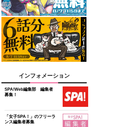
インフォメーション
SPA!Web編集部 編集者
募集！
「女子SPA！」のフリーラ
ンス編集者募集