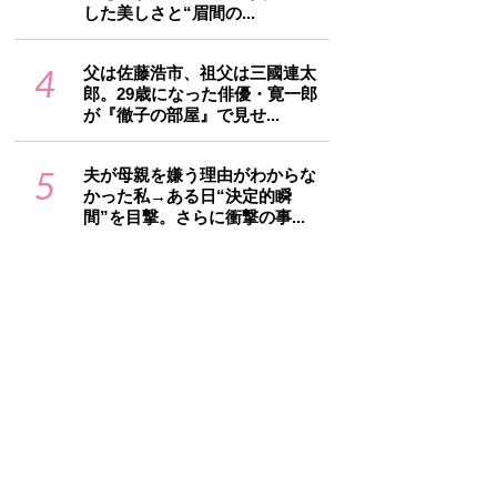
した美しさと“眉間の...
4
父は佐藤浩市、祖父は三國連太
郎。29歳になった俳優・寛一郎
が『徹子の部屋』で見せ...
5
夫が母親を嫌う理由がわからな
かった私→ある日“決定的瞬
間”を目撃。さらに衝撃の事...