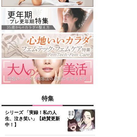
特集
シリーズ 「実録！私の人
生、泣き笑い」【絶賛更新
中！】