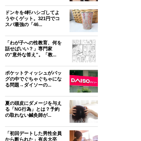
ドンキを4軒ハシゴしてよ
うやくゲット。321円でコ
スパ最強の「46...
「わが子への性教育、何を
話せばいい？」専門家
の“意外な答え”。「教...
ポケットティッシュがバッ
グの中でぐちゃぐちゃにな
る問題→ダイソーの...
夏の頭皮にダメージを与え
る「NG行為」とは？予約
の取れない鍼灸師が...
「初回デートした男性全員
から断られた」有名大卒