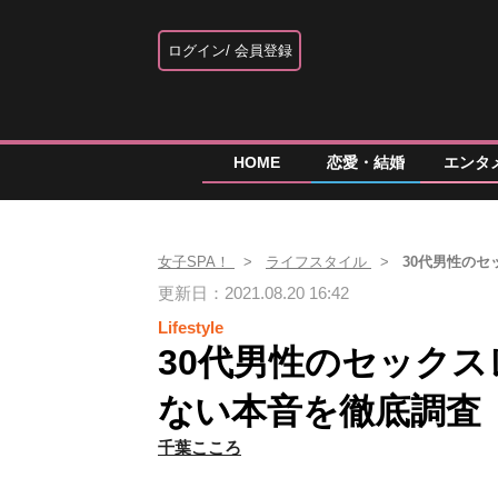
ログイン
会員登録
HOME
恋愛・結婚
エンタ
女子SPA！
ライフスタイル
30代男性の
更新日：2021.08.20 16:42
Lifestyle
30代男性のセック
ない本音を徹底調査
千葉こころ