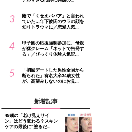
3
陰で「くせえババア」と言われ
ていた…年下彼氏のウラの顔を
知りトラウマに／恋愛人気...
4
甲子園の応援強制参加に、母親
が猛クレーム「ネットで告発す
る」／びっくり体験人気記...
5
「初回デートした男性全員から
断られた」有名大卒34歳女性
が、高望みしないのにお見...
新着記事
49歳の「老け見えサイ
ン」はどう変わる？スキン
ケアの最後に“塗るだ...