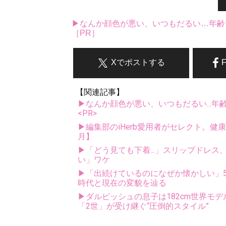
▶なんか顔色が悪い、いつもだるい…年齢
［PR］
Xでポストする
【関連記事】
▶なんか顔色が悪い、いつもだるい...年
<PR>
▶編集部のiHerb愛用者がセレクト。健
月】
▶「どう見ても下着...」スリップドレ
い」ワケ
▶「出続けているのになぜか懐かしい」5
時代と現在の変貌を辿る
▶ダルビッシュの息子は182cm世界モデ
「2世」が受け継ぐ“圧倒的スタイル”