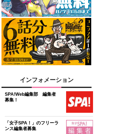
インフォメーション
SPA!Web編集部 編集者
募集！
「女子SPA！」のフリーラ
ンス編集者募集