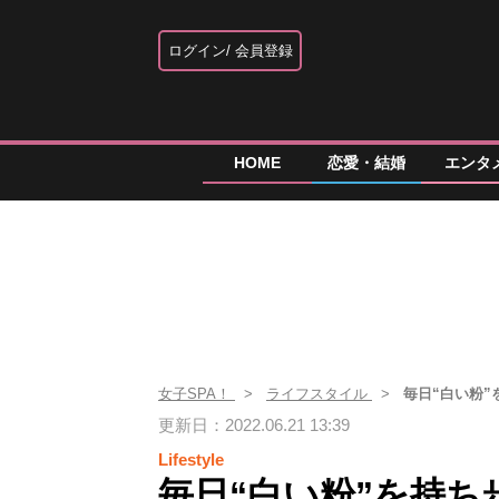
ログイン
会員登録
HOME
恋愛・結婚
エンタ
女子SPA！
ライフスタイル
毎日“白い粉
更新日：2022.06.21 13:39
Lifestyle
毎日“白い粉”を持ち