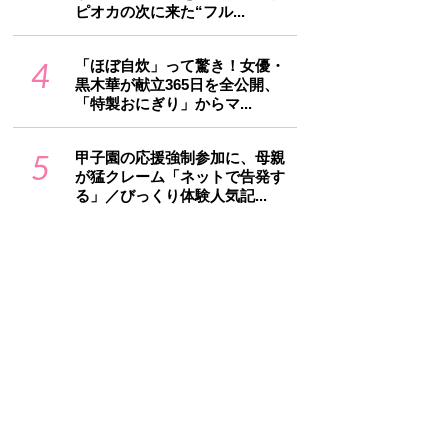
ピオカの次に来た“フル...
4
「ほぼ自炊」って驚き！女優・
黒木華が献立365日を全公開、
「特製おにぎり」からマ...
5
甲子園の応援強制参加に、母親
が猛クレーム「ネットで告発す
る」／びっくり体験人気記...