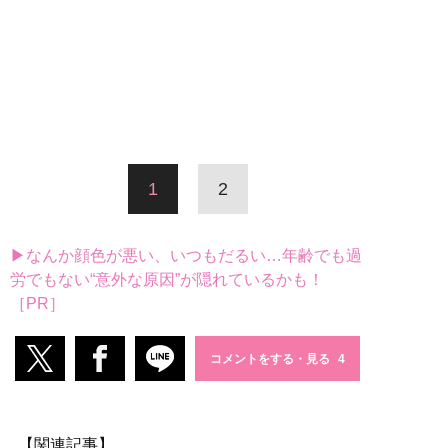
1
2
▶なんか顔色が悪い、いつもだるい…年齢でも過
労でもない“意外な原因”が隠れているかも！
［PR］
コメントをする・見る
【関連記事】