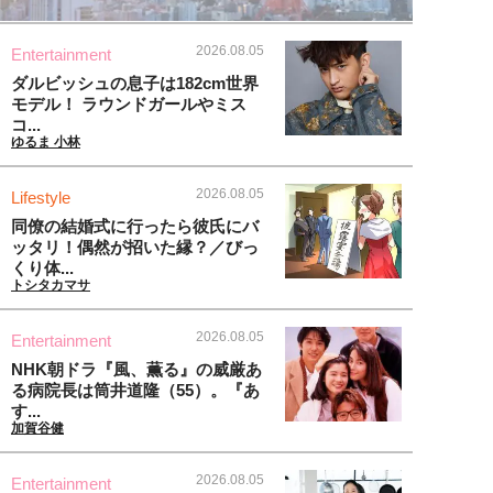
2026.08.05
Entertainment
ダルビッシュの息子は182cm世界
モデル！ ラウンドガールやミス
コ...
ゆるま 小林
2026.08.05
Lifestyle
同僚の結婚式に行ったら彼氏にバ
ッタリ！偶然が招いた縁？／びっ
くり体...
トシタカマサ
2026.08.05
Entertainment
NHK朝ドラ『風、薫る』の威厳あ
る病院長は筒井道隆（55）。『あ
す...
加賀谷健
2026.08.05
Entertainment