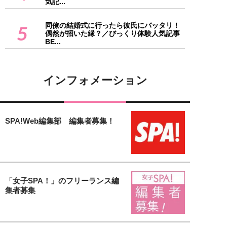
気記...
同僚の結婚式に行ったら彼氏にバッタリ！
5
偶然が招いた縁？／びっくり体験人気記事
BE...
インフォメーション
SPA!Web編集部 編集者募集！
「女子SPA！」のフリーランス編
集者募集