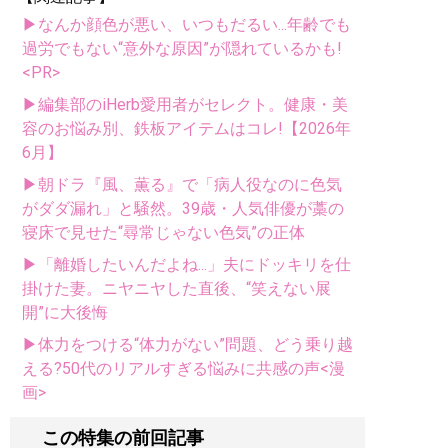
▶なんか顔色が悪い、いつもだるい...年齢でも
過労でもない“意外な原因”が隠れているかも!
<PR>
▶編集部のiHerb愛用者がセレクト。健康・美
容のお悩み別、鉄板アイテムはコレ!【2026年
6月】
▶朝ドラ『風、薫る』で「病人役なのに色気
がダダ漏れ」と騒然。39歳・人気俳優が藁の
寝床で見せた“尋常じゃない色気”の正体
▶「離婚したいんだよね...」夫にドッキリを仕
掛けた妻。ニヤニヤした直後、“笑えない展
開”に大後悔
▶体力をつける“体力がない”問題、どう乗り越
える?50代のリアルすぎる悩みに共感の声<漫
画>
この特集の前回記事