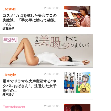
2026.08.06
Lifestyle
コスメ4万点を試した美容プロの
失敗談。「手の甲に塗って確認」
「SN...
遠藤幸子
2026.08.06
Lifestyle
電車でドラマを大声実況する“ネ
タバレおばさん”。注意した女子
高生の...
鈴木詩子
2026.08.06
Entertainment