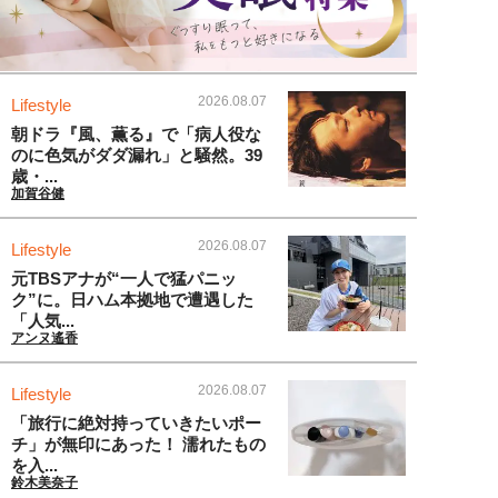
2026.08.07
Lifestyle
朝ドラ『風、薫る』で「病人役な
のに色気がダダ漏れ」と騒然。39
歳・...
加賀谷健
2026.08.07
Lifestyle
元TBSアナが“一人で猛パニッ
ク”に。日ハム本拠地で遭遇した
「人気...
アンヌ遙香
2026.08.07
Lifestyle
「旅行に絶対持っていきたいポー
チ」が無印にあった！ 濡れたもの
を入...
鈴木美奈子