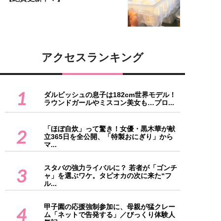
アクセスランキング
1
ダルビッシュの息子は182cm世界モデル！
ラウンドガールやミスコン美女も…プロ...
「ほぼ自炊」って驚き！女優・黒木華が献
2
立365日を全公開、「特製おにぎり」から
マ...
スタバの強力ライバルに？ 若者が「ゴンチ
3
ャ」を選ぶワケ。タピオカの次に来た“フ
ル...
甲子園の応援強制参加に、母親が猛クレー
4
ム「ネットで告発する」／びっくり体験人