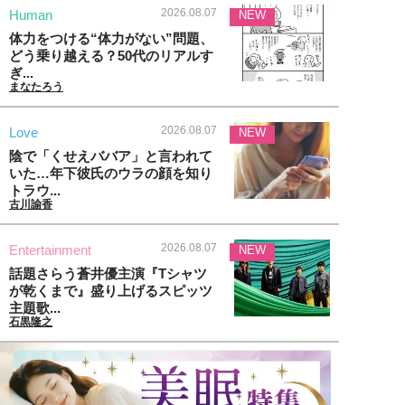
2026.08.07
Human
NEW
体力をつける“体力がない”問題、
どう乗り越える？50代のリアルす
ぎ...
まなたろう
2026.08.07
Love
NEW
陰で「くせえババア」と言われて
いた…年下彼氏のウラの顔を知り
トラウ...
古川諭香
2026.08.07
Entertainment
NEW
話題さらう蒼井優主演『Tシャツ
が乾くまで』盛り上げるスピッツ
主題歌...
石黒隆之