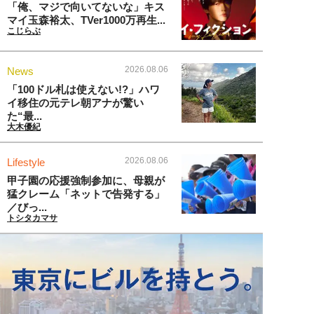
「俺、マジで向いてないな」キス
マイ玉森裕太、TVer1000万再生...
こじらぶ
2026.08.06
News
「100ドル札は使えない!?」ハワ
イ移住の元テレ朝アナが驚い
た“最...
大木優紀
2026.08.06
Lifestyle
甲子園の応援強制参加に、母親が
猛クレーム「ネットで告発する」
／びっ...
トシタカマサ