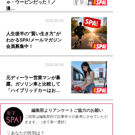
ゃ・ウーピンだった！／
漫…
2026.06.03
人生後半の“賢い生き方”が
わかるSPA!メールマガジン
会員募集中！
2026.06.06
元ディーラー営業マンが暴
露。ガソリン車と比較して
「ハイブリッドカーはお…