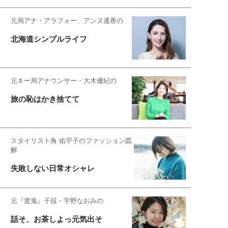
元局アナ・アラフォー、アンヌ遙香の
北海道シンプルライフ
元キー局アナウンサー・大木優紀の
旅の恥はかき捨てて
スタイリスト角 佑宇子のファッション図
解
失敗しない日常オシャレ
元『渡鬼』子役・宇野なおみの
話そ、お茶しよっ元気出そ