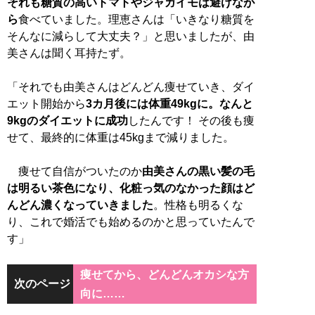
それも糖質の高いトマトやジャガイモは避けなが
ら
食べていました。理恵さんは「いきなり糖質を
そんなに減らして大丈夫？」と思いましたが、由
美さんは聞く耳持たず。
「それでも由美さんはどんどん痩せていき、ダイ
エット開始から
3カ月後には体重49kgに。なんと
9kgのダイエットに成功
したんです！ その後も痩
せて、最終的に体重は45kgまで減りました。
痩せて自信がついたのか
由美さんの黒い髪の毛
は明るい茶色になり、化粧っ気のなかった顔はど
んどん濃くなっていきました
。性格も明るくな
り、これで婚活でも始めるのかと思っていたんで
す」
痩せてから、どんどんオカシな方
次のページ
向に……