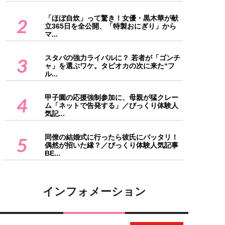
「ほぼ自炊」って驚き！女優・黒木華が献
2
立365日を全公開、「特製おにぎり」から
マ...
スタバの強力ライバルに？ 若者が「ゴンチ
3
ャ」を選ぶワケ。タピオカの次に来た“フ
ル...
甲子園の応援強制参加に、母親が猛クレー
4
ム「ネットで告発する」／びっくり体験人
気記...
同僚の結婚式に行ったら彼氏にバッタリ！
5
偶然が招いた縁？／びっくり体験人気記事
BE...
インフォメーション