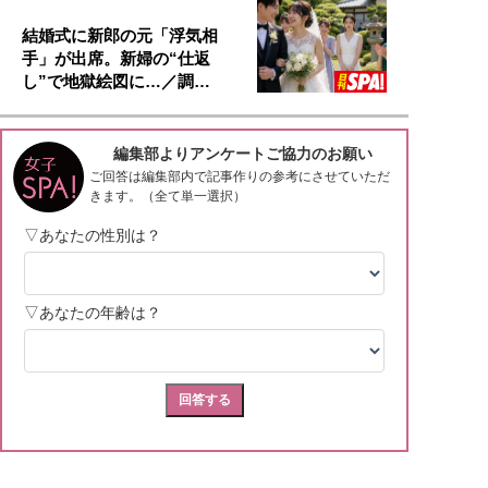
結婚式に新郎の元「浮気相
手」が出席。新婦の“仕返
し”で地獄絵図に…／調…