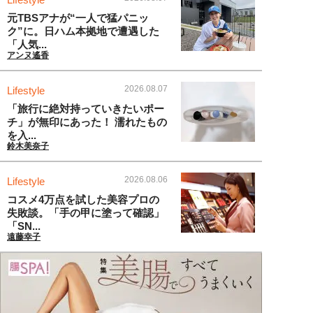
元TBSアナが“一人で猛パニッ
ク”に。日ハム本拠地で遭遇した
「人気...
アンヌ遙香
2026.08.07
Lifestyle
「旅行に絶対持っていきたいポー
チ」が無印にあった！ 濡れたもの
を入...
鈴木美奈子
2026.08.06
Lifestyle
コスメ4万点を試した美容プロの
失敗談。「手の甲に塗って確認」
「SN...
遠藤幸子