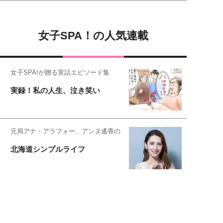
女子SPA！の人気連載
女子SPA!が贈る実話エピソード集
実録！私の人生、泣き笑い
元局アナ・アラフォー、アンヌ遙香の
北海道シンプルライフ
元キー局アナウンサー・大木優紀の
旅の恥はかき捨てて