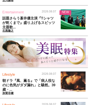
古川諭香
2026.08.07
Entertainment
NEW
話題さらう蒼井優主演『Tシャツ
が乾くまで』盛り上げるスピッツ
主題歌...
石黒隆之
2026.08.07
Lifestyle
朝ドラ『風、薫る』で「病人役な
のに色気がダダ漏れ」と騒然。39
歳・...
加賀谷健
2026.08.07
Lifestyle