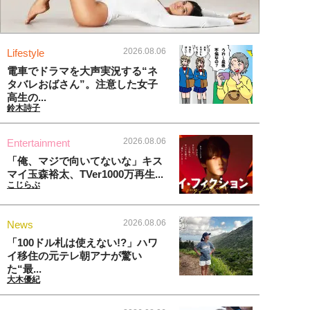
2026.08.06
Lifestyle
電車でドラマを大声実況する“ネ
タバレおばさん”。注意した女子
高生の...
鈴木詩子
2026.08.06
Entertainment
「俺、マジで向いてないな」キス
マイ玉森裕太、TVer1000万再生...
こじらぶ
2026.08.06
News
「100ドル札は使えない!?」ハワ
イ移住の元テレ朝アナが驚い
た“最...
大木優紀