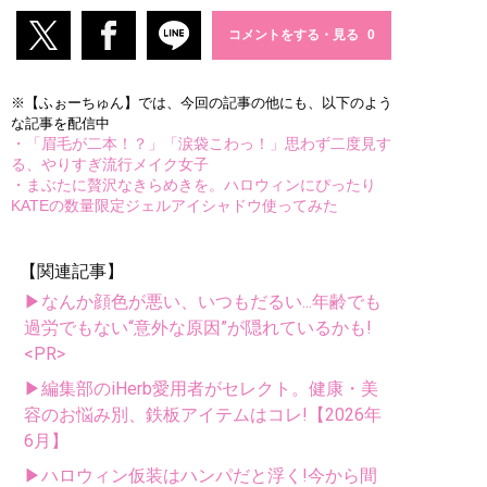
コメントをする・見る
※【ふぉーちゅん】では、今回の記事の他にも、以下のよう
な記事を配信中
・「眉毛が二本！？」「涙袋こわっ！」思わず二度見す
る、やりすぎ流行メイク女子
・まぶたに贅沢なきらめきを。ハロウィンにぴったり
KATEの数量限定ジェルアイシャドウ使ってみた
【関連記事】
▶なんか顔色が悪い、いつもだるい...年齢でも
過労でもない“意外な原因”が隠れているかも!
<PR>
▶編集部のiHerb愛用者がセレクト。健康・美
容のお悩み別、鉄板アイテムはコレ!【2026年
6月】
▶ハロウィン仮装はハンパだと浮く!今から間