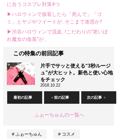
に合うコスプレ対策4つ
▶ハロウィンで仮装したら「死んで」「ゴ
ミ」とヤジやツイートが...そこまで迷惑か?
▶渋谷ハロウィンで流血...!こだわりの“老いぼ
れ魔女の仮装”が...
この特集の前回記事
片手でサッと使える“3秒ルージ
ュ”が大ヒット。新色と使い心地
をチェック
2018.10.22
最初の記事
前の記事
次の記事
ふぉーちゅんの一覧へ
ふぉーちゅん
コスメ