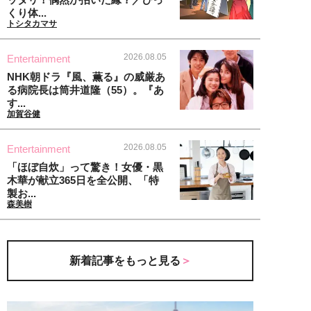
くり体...
トシタカマサ
2026.08.05
Entertainment
NHK朝ドラ『風、薫る』の威厳あ
る病院長は筒井道隆（55）。『あ
す...
加賀谷健
2026.08.05
Entertainment
「ほぼ自炊」って驚き！女優・黒
木華が献立365日を全公開、「特
製お...
森美樹
新着記事をもっと見る