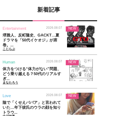
新着記事
2026.08.07
Entertainment
NEW
堺雅人、反町隆史、GACKT…夏
ドラマを「50代イケオジ」が席
巻。...
こじらぶ
2026.08.07
Human
NEW
体力をつける“体力がない”問題、
どう乗り越える？50代のリアルす
ぎ...
まなたろう
2026.08.07
Love
NEW
陰で「くせえババア」と言われて
いた…年下彼氏のウラの顔を知り
トラウ...