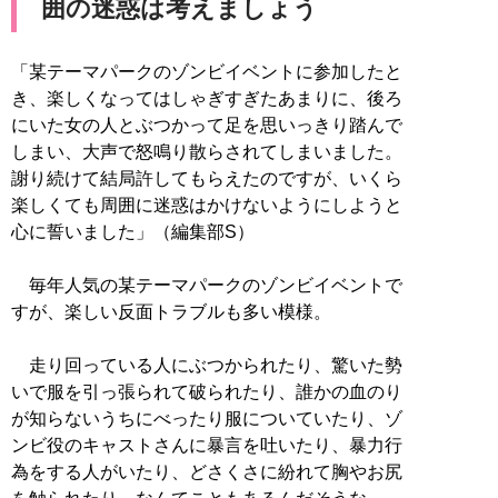
囲の迷惑は考えましょう
「某テーマパークのゾンビイベントに参加したと
き、楽しくなってはしゃぎすぎたあまりに、後ろ
にいた女の人とぶつかって足を思いっきり踏んで
しまい、大声で怒鳴り散らされてしまいました。
謝り続けて結局許してもらえたのですが、いくら
楽しくても周囲に迷惑はかけないようにしようと
心に誓いました」（編集部S）
毎年人気の某テーマパークのゾンビイベントで
すが、楽しい反面トラブルも多い模様。
走り回っている人にぶつかられたり、驚いた勢
いで服を引っ張られて破られたり、誰かの血のり
が知らないうちにべったり服についていたり、ゾ
ンビ役のキャストさんに暴言を吐いたり、暴力行
為をする人がいたり、どさくさに紛れて胸やお尻