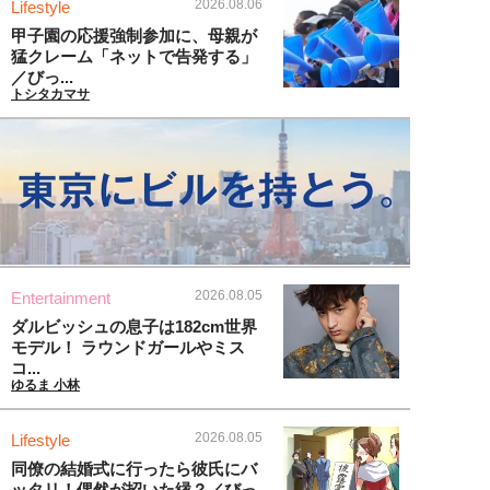
2026.08.06
Lifestyle
甲子園の応援強制参加に、母親が
猛クレーム「ネットで告発する」
／びっ...
トシタカマサ
2026.08.05
Entertainment
ダルビッシュの息子は182cm世界
モデル！ ラウンドガールやミス
コ...
ゆるま 小林
2026.08.05
Lifestyle
同僚の結婚式に行ったら彼氏にバ
ッタリ！偶然が招いた縁？／びっ