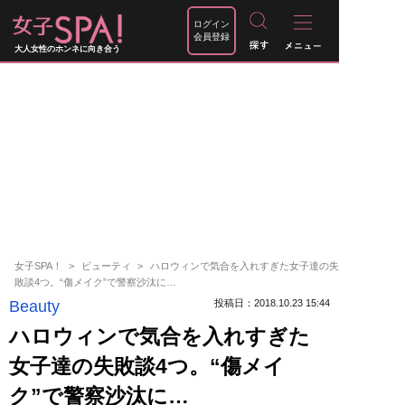
ログイン
会員登録
大人女性のホンネに向き合う
女子SPA！
ビューティ
ハロウィンで気合を入れすぎた女子達の失
敗談4つ。“傷メイク”で警察沙汰に…
Beauty
投稿日：2018.10.23 15:44
ハロウィンで気合を入れすぎた
女子達の失敗談4つ。“傷メイ
ク”で警察沙汰に…