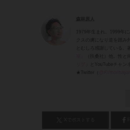
森林原人
1979年生まれ。1999
クスの虜になり道を踏み
とむしろ感謝している。
室』
（扶桑社）他。性と
リブ
」とYouTubeチャン
★Twitter（
@AVmoribayas
Xでポストする