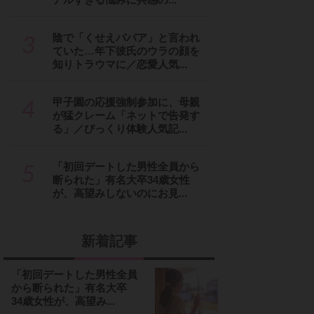
3
陰で「くせえババア」と言われ
ていた…年下彼氏のウラの顔を
知りトラウマに／恋愛人気...
4
甲子園の応援強制参加に、母親
が猛クレーム「ネットで告発す
る」／びっくり体験人気記...
5
「初回デートした男性全員から
断られた」有名大卒34歳女性
が、高望みしないのにお見...
新着記事
「初回デートした男性全員
から断られた」有名大卒
34歳女性が、高望み...