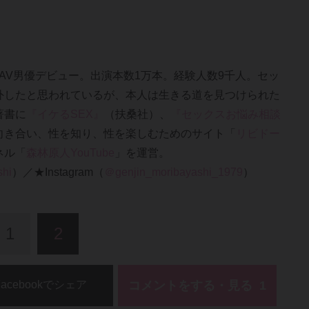
年にAV男優デビュー。出演本数1万本。経験人数9千人。セッ
外したと思われているが、本人は生きる道を見つけられた
著書に
『イケるSEX』
（扶桑社）、
『セックスお悩み相談
向き合い、性を知り、性を楽しむためのサイト「
リビドー
ネル「
森林原人YouTube
」を運営。
hi
）／★Instagram（
＠genjin_moribayashi_1979
）
1
2
コメントをする・見る
Facebookでシェア