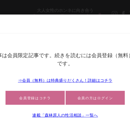
大人女性のホンネに向き合う
メ
ライフスタイル
生き方
ビューティ
ファッション
聞く人は性の経験が浅い｜性活コラム
投稿日：2022.08.19 15:48
」と聞く人は性の経験が浅い
コメント