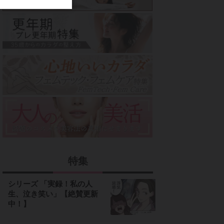
特集
シリーズ 「実録！私の人
生、泣き笑い」【絶賛更新
中！】