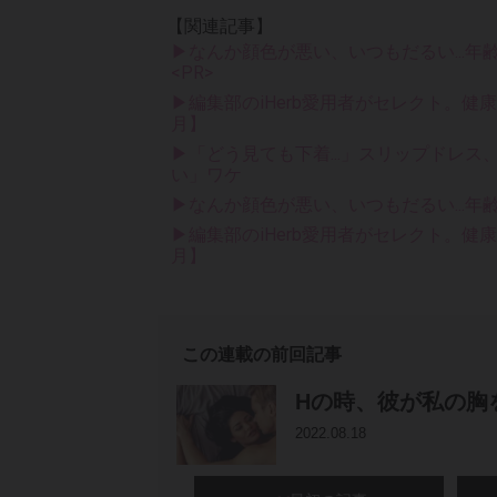
【関連記事】
▶なんか顔色が悪い、いつもだるい...年
<PR>
▶編集部のiHerb愛用者がセレクト。健
月】
▶「どう見ても下着...」スリップドレ
い」ワケ
▶なんか顔色が悪い、いつもだるい...年
▶編集部のiHerb愛用者がセレクト。健
月】
この連載の前回記事
Hの時、彼が私の胸
2022.08.18