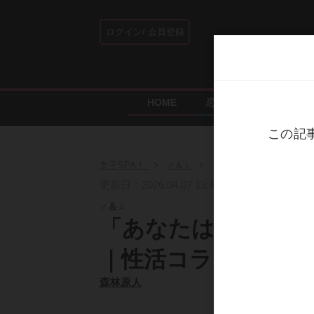
ログイン
会員登録
HOME
恋愛・結婚
エンタ
女子SPA！
♂＆♀
「あなたはS？M？」と
更新日：2026.04.07 13:43
♂＆♀
「あなたはS？M？
｜性活コラム
森林原人