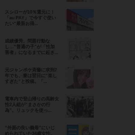
スシローが10％還元に！
「au PAY」で今すぐ使い
たい“最新お得...
成績優秀、問題行動な
し…“普通の子”が「性加
害者」になるまでに起き...
元ジャンポケ斉藤に求刑7
年でも、妻は翌日に“楽し
すぎた“と投稿。「...
電車内で登山帰りの高齢女
性2人組が“まさかの行
為”。リュックを使っ...
“外面の良い義母”にいじ
められていた34歳女性。