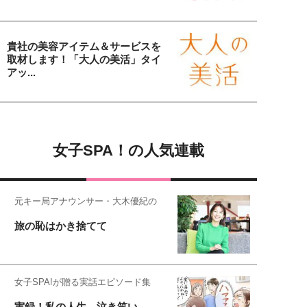
貴社の美容アイテム＆サービスを
取材します！「大人の美活」タイ
アッ...
女子SPA！の人気連載
元キー局アナウンサー・大木優紀の
旅の恥はかき捨てて
女子SPA!が贈る実話エピソード集
実録！私の人生、泣き笑い