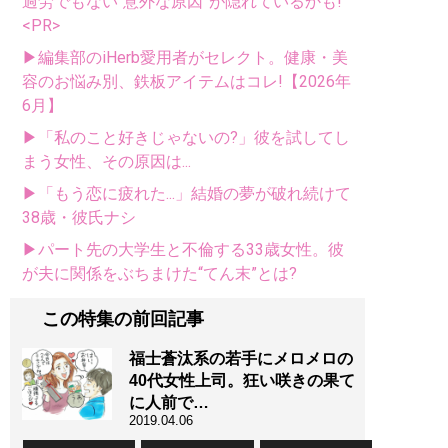
過労でもない“意外な原因”が隠れているかも!
<PR>
▶編集部のiHerb愛用者がセレクト。健康・美
容のお悩み別、鉄板アイテムはコレ!【2026年
6月】
▶「私のこと好きじゃないの?」彼を試してし
まう女性、その原因は...
▶「もう恋に疲れた...」結婚の夢が破れ続けて
38歳・彼氏ナシ
▶パート先の大学生と不倫する33歳女性。彼
が夫に関係をぶちまけた“てん末”とは?
この特集の前回記事
福士蒼汰系の若手にメロメロの
40代女性上司。狂い咲きの果て
に人前で…
2019.04.06