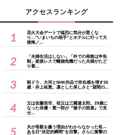
アクセスランキング
花火大会デートで猛烈に気分が悪くな
1
り…“いまいちの相手”とホテルに行って大
後悔／...
「夫婦生活はしない」「外での発散は申告
2
制」産後レスで離婚危機だった夫婦がたど
り着...
3
朝ドラ、大河とNHK作品で存在感を増す30
歳・井上祐貴。凛とした美しさと“眉間の...
父は佐藤浩市、祖父は三國連太郎。29歳に
4
なった俳優・寛一郎が『徹子の部屋』で見
せ...
夫が母親を嫌う理由がわからなかった私→
5
ある日“決定的瞬間”を目撃。さらに衝撃の