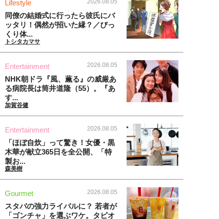
2026.08.05
Lifestyle
同僚の結婚式に行ったら彼氏にバ
ッタリ！偶然が招いた縁？／びっ
くり体...
トシタカマサ
2026.08.05
Entertainment
NHK朝ドラ『風、薫る』の威厳あ
る病院長は筒井道隆（55）。『あ
す...
加賀谷健
2026.08.05
Entertainment
「ほぼ自炊」って驚き！女優・黒
木華が献立365日を全公開、「特
製お...
森美樹
2026.08.05
Gourmet
スタバの強力ライバルに？ 若者が
「ゴンチャ」を選ぶワケ。タピオ