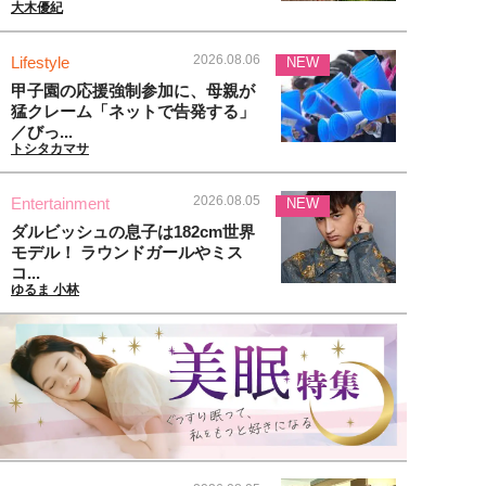
大木優紀
2026.08.06
Lifestyle
NEW
甲子園の応援強制参加に、母親が
猛クレーム「ネットで告発する」
／びっ...
トシタカマサ
2026.08.05
Entertainment
NEW
ダルビッシュの息子は182cm世界
モデル！ ラウンドガールやミス
コ...
ゆるま 小林