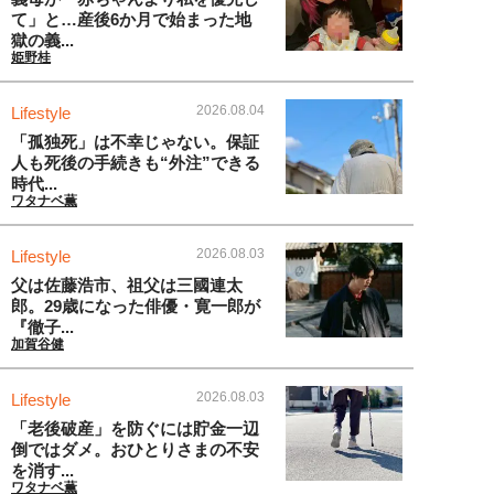
て」と…産後6か月で始まった地
獄の義...
姫野桂
2026.08.04
Lifestyle
「孤独死」は不幸じゃない。保証
人も死後の手続きも“外注”できる
時代...
ワタナベ薫
2026.08.03
Lifestyle
父は佐藤浩市、祖父は三國連太
郎。29歳になった俳優・寛一郎が
『徹子...
加賀谷健
2026.08.03
Lifestyle
「老後破産」を防ぐには貯金一辺
倒ではダメ。おひとりさまの不安
を消す...
ワタナベ薫