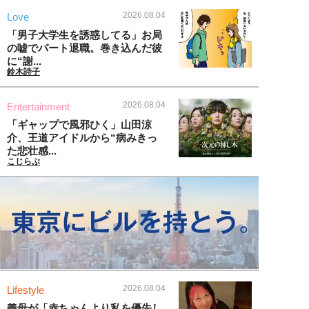
2026.08.04
Love
「男子大学生を誘惑してる」お局
の嘘でパート退職。巻き込んだ彼
に“謝...
鈴木詩子
2026.08.04
Entertainment
「ギャップで風邪ひく」山田涼
介、王道アイドルから“病みきっ
た悲壮感...
こじらぶ
2026.08.04
Lifestyle
義母が「赤ちゃんより私を優先し