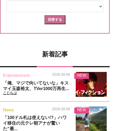
新着記事
2026.08.06
Entertainment
NEW
「俺、マジで向いてないな」キス
マイ玉森裕太、TVer1000万再生...
こじらぶ
2026.08.06
News
NEW
「100ドル札は使えない!?」ハワ
イ移住の元テレ朝アナが驚い
た“最...