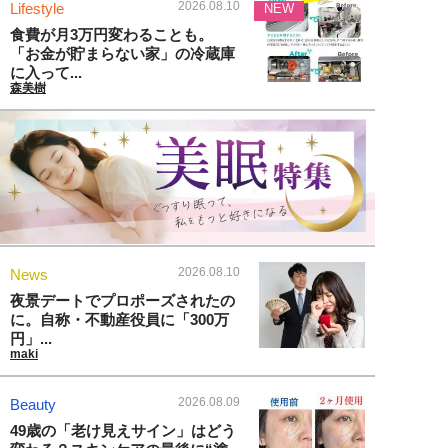
2026.08.10
Lifestyle
NEW
食費が月3万円変わることも。
「お金が貯まらない家」の冷蔵庫
に入って...
森美樹
2026.08.10
News
夜景デートでプロポーズされたの
に。自称・不動産役員に「300万
円」...
maki
2026.08.09
Beauty
49歳の「老け見えサイン」はどう