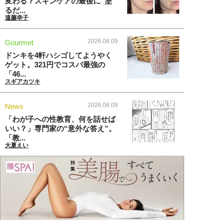
変わる？スキンケアの最後に“塗
るだ...
遠藤幸子
2026.08.09
Gourmet
ドンキを4軒ハシゴしてようやく
ゲット。321円でコスパ最強の
「46...
スギアカツキ
2026.08.09
News
「わが子への性教育、何を話せば
いい？」専門家の“意外な答え”。
「教...
大夏えい