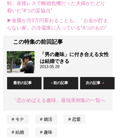
制」産後レスで離婚危機だった夫婦がたどり
着いた“4つの妥協点”
▶食費が月3万円変わることも。「お金が貯ま
らない家」の冷蔵庫に入っている“4つのもの”
この特集の前回記事
「男の趣味」に付き合える女性
は結婚できる
2013.05.29
最初の記事
前の記事
次の記事
「恋がめばえる趣味」最強実例集の一覧へ
モテ
婚活
恋愛
結婚
趣味