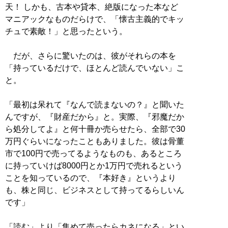
天！ しかも、古本や貸本、絶版になった本など
マニアックなものだらけで、「懐古主義的でキッ
チュで素敵！」と思ったという。
だが、さらに驚いたのは、彼がそれらの本を
「持っているだけで、ほとんど読んでいない」こ
と。
「最初は呆れて『なんで読まないの？』と聞いた
んですが、『財産だから』と。実際、『邪魔だか
ら処分してよ』と何十冊か売らせたら、全部で30
万円ぐらいになったこともありました。彼は骨董
市で100円で売ってるようなものも、あるところ
に持っていけば8000円とか1万円で売れるという
ことを知っているので、『本好き』というより
も、株と同じ、ビジネスとして持ってるらしいん
です」
「読む」より「集めて売ったらカネになる」とい