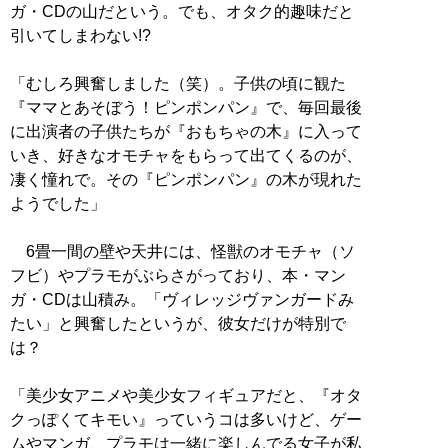
ガ・CDの山だという。でも、オタク的趣味だと
引いてしまわない!?
「むしろ興奮しました（笑）。子供の頃に観た
『ママとあそぼう！ピンポンパン』で、毎回最後
に出演者の子供たちが『おもちゃの木』に入って
いき、好きなオモチャをもらって出てくるのが、
凄く憧れで。その『ピンポンパン』の木が現れた
ようでした」
6畳一間の壁や天井には、怪獣のオモチャ（ソ
フビ）やプラモがぶらさがっており、本・マン
ガ・CDは山積み。「ヴィレッジヴァンガードみ
たい」と興奮したというが、彼女だけが特別で
は？
「美少女アニメや美少女フィギュアだと、『オタ
クっぽくてキモい』っていうコは多いけど、ゲー
ムやマンガ、プラモは一緒に楽しんでる女子が私