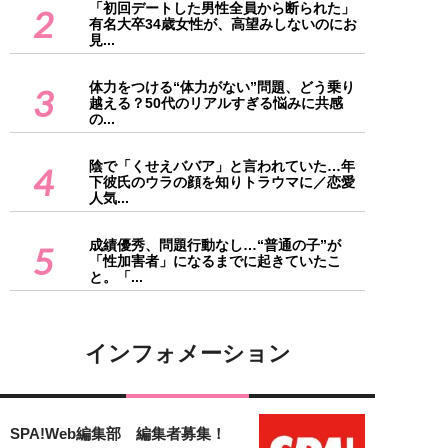
「初回デートした男性全員から断られた」
2
有名大卒34歳女性が、高望みしないのにお
見...
体力をつける“体力がない”問題、どう乗り
3
越える？50代のリアルすぎる悩みに共感
の...
陰で「くせえババア」と言われていた…年
4
下彼氏のウラの顔を知りトラウマに／恋愛
人気...
成績優秀、問題行動なし…“普通の子”が
5
「性加害者」になるまでに起きていたこ
と。「...
インフォメーション
SPA!Web編集部 編集者募集！