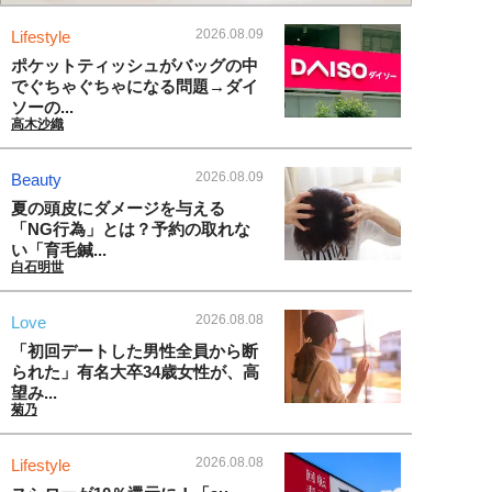
2026.08.09
Lifestyle
ポケットティッシュがバッグの中
でぐちゃぐちゃになる問題→ダイ
ソーの...
高木沙織
2026.08.09
Beauty
夏の頭皮にダメージを与える
「NG行為」とは？予約の取れな
い「育毛鍼...
白石明世
2026.08.08
Love
「初回デートした男性全員から断
られた」有名大卒34歳女性が、高
望み...
菊乃
2026.08.08
Lifestyle