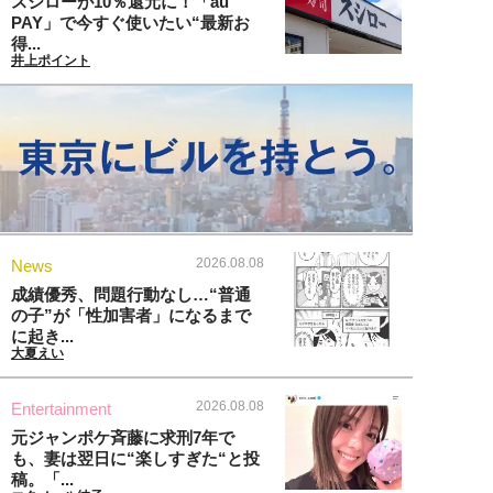
スシローが10％還元に！「au
PAY」で今すぐ使いたい“最新お
得...
井上ポイント
2026.08.08
News
成績優秀、問題行動なし…“普通
の子”が「性加害者」になるまで
に起き...
大夏えい
2026.08.08
Entertainment
元ジャンポケ斉藤に求刑7年で
も、妻は翌日に“楽しすぎた“と投
稿。「...