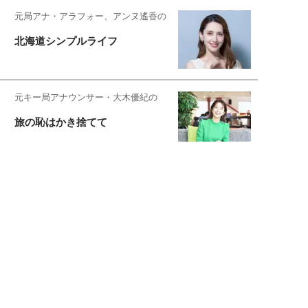
元局アナ・アラフォー、アンヌ遙香の
北海道シンプルライフ
元キー局アナウンサー・大木優紀の
旅の恥はかき捨てて
スタイリスト角 佑宇子のファッション図
解
失敗しない日常オシャレ
元『渡鬼』子役・宇野なおみの
話そ、お茶しよっ元気出そ