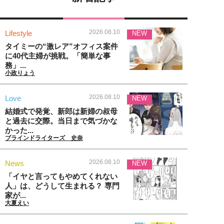
2026.08.10
Lifestyle
NEW
タイミーの“激レア”オフィス案件
に40代主婦が挑戦。「簡単な事
務」...
小政りょう
2026.08.10
Love
NEW
結婚式で発覚、新郎は新婦の叔母
と過去に交際。当日まで気づかな
かった...
ブラインドライターズ 史奈
2026.08.10
News
NEW
「イヤと言ってもやめてくれない
人」は、どうして生まれる？ 専門
家が...
大夏えい