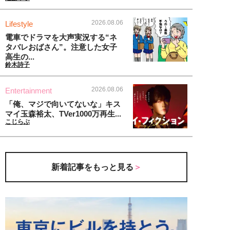
2026.08.06
Lifestyle
電車でドラマを大声実況する“ネ
タバレおばさん”。注意した女子
高生の...
鈴木詩子
2026.08.06
Entertainment
「俺、マジで向いてないな」キス
マイ玉森裕太、TVer1000万再生...
こじらぶ
新着記事をもっと見る