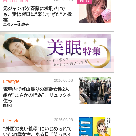
Entertainment
NEW
元ジャンポケ斉藤に求刑7年で
も、妻は翌日に“楽しすぎた“と投
稿。「...
エタノール純子
2026.08.08
Lifestyle
電車内で登山帰りの高齢女性2人
組が“まさかの行為”。リュックを
使っ...
maki
2026.08.08
Lifestyle
“外面の良い義母”にいじめられて
いた34歳女性。ある日「笑っちゃ