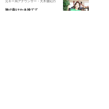
元キー局アナウンサー・大木優紀の
旅の恥はかき捨てて
スタイリスト角 佑宇子のファッション図
解
失敗しない日常オシャレ
元『渡鬼』子役・宇野なおみの
話そ、お茶しよっ元気出そ
宇垣美里が映画への想いを綴る
宇垣美里の沼落ちシネマ