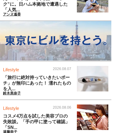
ク”に。日ハム本拠地で遭遇した
「人気...
アンヌ遙香
2026.08.07
Lifestyle
「旅行に絶対持っていきたいポー
チ」が無印にあった！ 濡れたもの
を入...
鈴木美奈子
2026.08.06
Lifestyle
コスメ4万点を試した美容プロの
失敗談。「手の甲に塗って確認」
「SN...
遠藤幸子