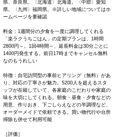
県、奈良県。〈北海道〉北海道。〈中部〉愛知
県。〈九州〉福岡県。※詳しい地域についてはホ
ームページを要確認
料金：1週間分の夕食を一度に調理してくれる
「楽ラクうちごはん」の定期プランは、1時間
2800円～。1回4時間～、延長料金は30分ごとに
1400円発生する。前日17時までキャンセル無料
なのもうれしい
特徴：自宅訪問型の事前ヒアリング（無料）があ
り、対応の丁寧さが魅力。5200人を超えるスタ
ッフが在籍していて、各家庭のこだわりや家庭の
味を大切にしてくれる。朝食・昼食・夕食などの
用意、作りおき、下ごしらえなどの半調理など、
オーダーメイドで依頼できる。買い物代行や台所
掃除も併せて利用可能
［評価］