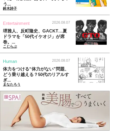
う...
鈴木詩子
2026.08.07
Entertainment
堺雅人、反町隆史、GACKT…夏
ドラマを「50代イケオジ」が席
巻。...
こじらぶ
2026.08.07
Human
体力をつける“体力がない”問題、
どう乗り越える？50代のリアルす
ぎ...
まなたろう