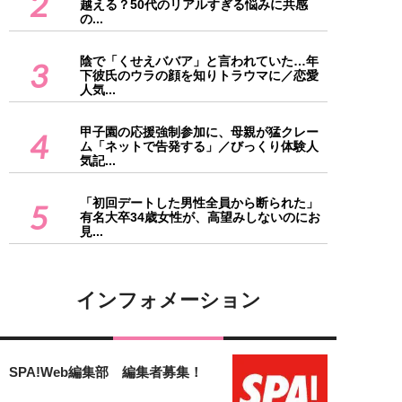
2
越える？50代のリアルすぎる悩みに共感
の...
陰で「くせえババア」と言われていた…年
3
下彼氏のウラの顔を知りトラウマに／恋愛
人気...
甲子園の応援強制参加に、母親が猛クレー
4
ム「ネットで告発する」／びっくり体験人
気記...
「初回デートした男性全員から断られた」
5
有名大卒34歳女性が、高望みしないのにお
見...
インフォメーション
SPA!Web編集部 編集者募集！