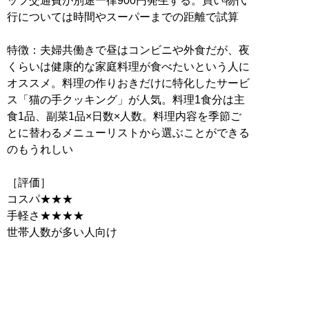
ッフ交通費が別途一律900円発生する。買い物代
行については時間やスーパーまでの距離で試算
特徴：夫婦共働きで昼はコンビニや外食だが、夜
くらいは健康的な家庭料理が食べたいという人に
オススメ。料理の作りおきだけに特化したサービ
ス「猫の手クッキング」が人気。料理1食分は主
食1品、副菜1品×日数×人数。料理内容を季節ご
とに替わるメニューリストから選ぶことができる
のもうれしい
［評価］
コスパ★★★
手軽さ★★★★
世帯人数が多い人向け