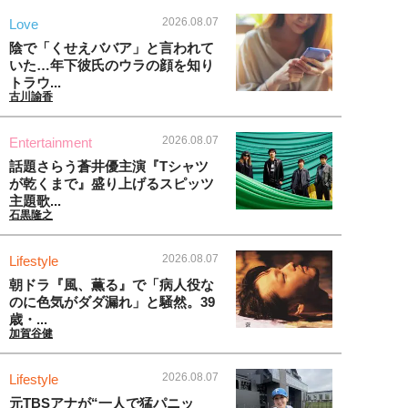
2026.08.07
Love
陰で「くせえババア」と言われて
いた…年下彼氏のウラの顔を知り
トラウ...
古川諭香
2026.08.07
Entertainment
話題さらう蒼井優主演『Tシャツ
が乾くまで』盛り上げるスピッツ
主題歌...
石黒隆之
2026.08.07
Lifestyle
朝ドラ『風、薫る』で「病人役な
のに色気がダダ漏れ」と騒然。39
歳・...
加賀谷健
2026.08.07
Lifestyle
元TBSアナが“一人で猛パニッ