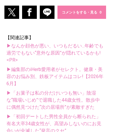
コメントをする・見る
【関連記事】
▶なんか顔色が悪い、いつもだるい...年齢でも
過労でもない“意外な原因”が隠れているかも!
<PR>
▶編集部のiHerb愛用者がセレクト。健康・美
容のお悩み別、鉄板アイテムはコレ!【2026年
6月】
▶「お菓子は私の分だけいつも無い」陰湿
な“職場いじめ”で退職した44歳女性。散歩中
に偶然見つけた“次の居場所”が素敵すぎた
▶「初回デートした男性全員から断られた」
有名大卒34歳女性が、高望みしないのにお見
合いが全滅した“発言のクセ”