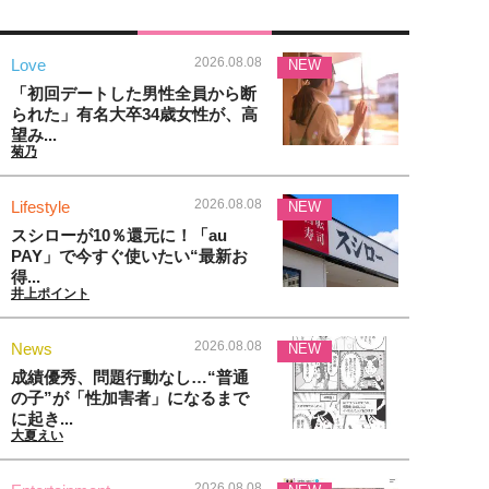
2026.08.08
Love
NEW
「初回デートした男性全員から断
られた」有名大卒34歳女性が、高
望み...
菊乃
2026.08.08
Lifestyle
NEW
スシローが10％還元に！「au
PAY」で今すぐ使いたい“最新お
得...
井上ポイント
2026.08.08
News
NEW
成績優秀、問題行動なし…“普通
の子”が「性加害者」になるまで
に起き...
大夏えい
2026.08.08