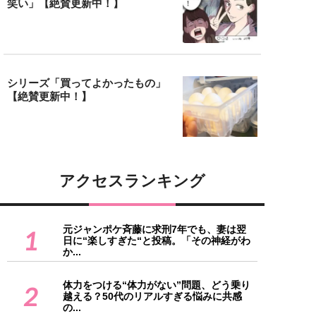
笑い」【絶賛更新中！】
シリーズ「買ってよかったもの」
【絶賛更新中！】
アクセスランキング
元ジャンポケ斉藤に求刑7年でも、妻は翌
1
日に“楽しすぎた“と投稿。「その神経がわ
か...
体力をつける“体力がない”問題、どう乗り
2
越える？50代のリアルすぎる悩みに共感
の...