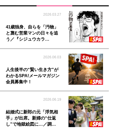
2026.03.27
41歳独身、自らを「汚物」
と蔑む営業マンの日々を追
う／『シジュウカラ…
2026.06.03
人生後半の“賢い生き方”が
わかるSPA!メールマガジン
会員募集中！
2026.06.19
結婚式に新郎の元「浮気相
手」が出席。新婦の“仕返
し”で地獄絵図に…／調…