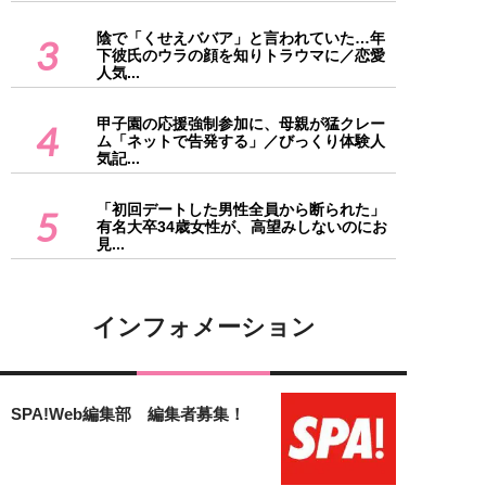
陰で「くせえババア」と言われていた…年
3
下彼氏のウラの顔を知りトラウマに／恋愛
人気...
甲子園の応援強制参加に、母親が猛クレー
4
ム「ネットで告発する」／びっくり体験人
気記...
「初回デートした男性全員から断られた」
5
有名大卒34歳女性が、高望みしないのにお
見...
インフォメーション
SPA!Web編集部 編集者募集！