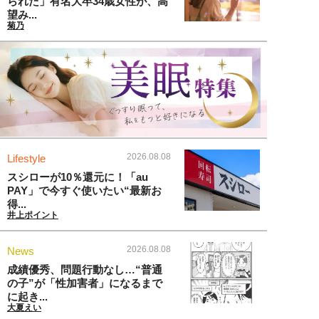
られた」有名大卒34歳女性が、高
望み...
菊乃
2026.08.08
Lifestyle
スシローが10％還元に！「au
PAY」で今すぐ使いたい“最新お
得...
井上ポイント
2026.08.08
News
成績優秀、問題行動なし…“普通
の子”が「性加害者」になるまで
に起き...
大夏えい