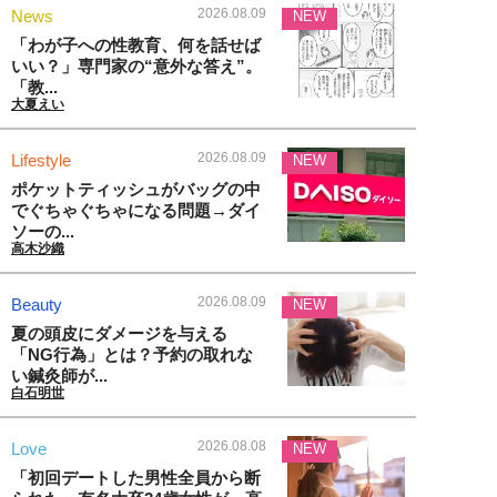
2026.08.09
News
NEW
「わが子への性教育、何を話せば
いい？」専門家の“意外な答え”。
「教...
大夏えい
2026.08.09
Lifestyle
NEW
ポケットティッシュがバッグの中
でぐちゃぐちゃになる問題→ダイ
ソーの...
高木沙織
2026.08.09
Beauty
NEW
夏の頭皮にダメージを与える
「NG行為」とは？予約の取れな
い鍼灸師が...
白石明世
2026.08.08
Love
NEW
「初回デートした男性全員から断