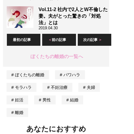
Vol.11-2 社内で2人とW不倫した
妻。夫がとった驚きの「対処
法」とは
2019.04.30
最初の記事
前の記事
次の記事
ぼくたちの離婚の一覧へ
ぼくたちの離婚
パワハラ
モラハラ
不妊治療
夫婦
妊活
男性
結婚
離婚
あなたにおすすめ