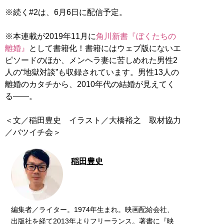
※続く#2は、6月6日に配信予定。
※本連載が2019年11月に
角川新書『ぼくたちの
離婚』
として書籍化！書籍にはウェブ版にないエ
ピソードのほか、メンヘラ妻に苦しめれた男性2
人の“地獄対談”も収録されています。男性13人の
離婚のカタチから、2010年代の結婚が見えてく
る――。
＜文／稲田豊史 イラスト／大橋裕之 取材協力
／バツイチ会＞
稲田豊史
編集者／ライター。1974年生まれ。映画配給会社、
出版社を経て2013年よりフリーランス。著書に『映