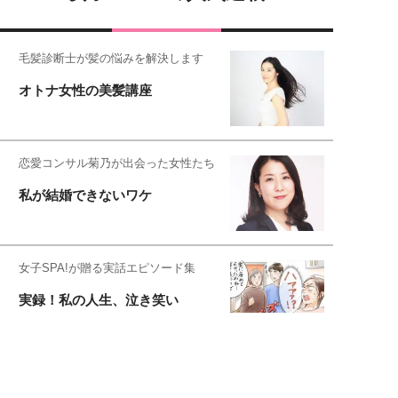
毛髪診断士が髪の悩みを解決します
オトナ女性の美髪講座
恋愛コンサル菊乃が出会った女性たち
私が結婚できないワケ
女子SPA!が贈る実話エピソード集
実録！私の人生、泣き笑い
元局アナ・アラフォー、アンヌ遙香の