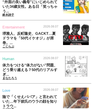
“外面の良い義母”にいじめられて
いた34歳女性。ある日「笑っちゃ
う...
鈴木詩子
2026.08.07
Entertainment
堺雅人、反町隆史、GACKT…夏
ドラマを「50代イケオジ」が席
巻。...
こじらぶ
2026.08.07
Human
体力をつける“体力がない”問題、
どう乗り越える？50代のリアルす
ぎ...
まなたろう
2026.08.07
Love
陰で「くせえババア」と言われて
いた…年下彼氏のウラの顔を知り
トラウ...