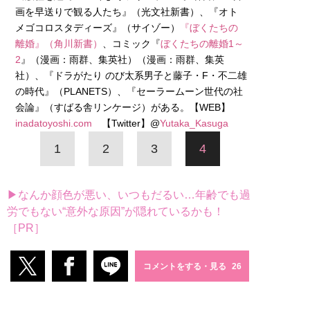
画を早送りで観る人たち』（光文社新書）、『オト
メゴコロスタディーズ』（サイゾー）
『ぼくたちの
離婚』（角川新書）
、コミック『
ぼくたちの離婚1～
2
』（漫画：雨群、集英社）（漫画：雨群、集英
社）、『ドラがたり のび太系男子と藤子・F・不二雄
の時代』（PLANETS）、『セーラームーン世代の社
会論』（すばる舎リンケージ）がある。【WEB】
inadatoyoshi.com
【Twitter】@
Yutaka_Kasuga
1
2
3
4
▶なんか顔色が悪い、いつもだるい…年齢でも過
労でもない“意外な原因”が隠れているかも！
［PR］
コメントをする・見る