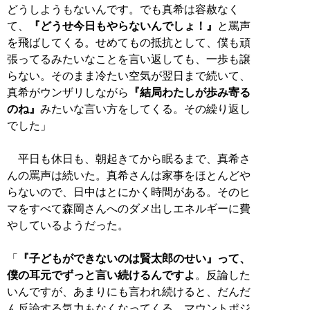
どうしようもないんです。でも真希は容赦なく
て、
『どうせ今日もやらないんでしょ！』
と罵声
を飛ばしてくる。せめてもの抵抗として、僕も頑
張ってるみたいなことを言い返しても、一歩も譲
らない。そのまま冷たい空気が翌日まで続いて、
真希がウンザリしながら
『結局わたしが歩み寄る
のね』
みたいな言い方をしてくる。その繰り返し
でした」
平日も休日も、朝起きてから眠るまで、真希さ
んの罵声は続いた。真希さんは家事をほとんどや
らないので、日中はとにかく時間がある。そのヒ
マをすべて森岡さんへのダメ出しエネルギーに費
やしているようだった。
「
『子どもができないのは賢太郎のせい』って、
僕の耳元でずっと言い続けるんですよ
。反論した
いんですが、あまりにも言われ続けると、だんだ
ん反論する気力もなくなってくる。マウントポジ