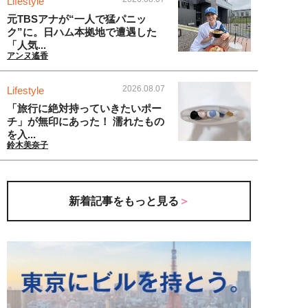
Lifestyle
元TBSアナが“一人で猛パニッ
ク”に。日ハム本拠地で遭遇した
「人気...
アンヌ遙香
2026.08.07
Lifestyle
「旅行に絶対持っていきたいポー
チ」が無印にあった！ 濡れたもの
を入...
鈴木美奈子
新着記事をもっと見る