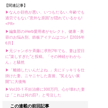
【関連記事】
▶なんか顔色が悪い、いつもだるい...年齢でも
過労でもない“意外な原因”が隠れているかも!
<PR>
▶編集部のiHerb愛用者がセレクト。健康・美
容のお悩み別、鉄板アイテムはコレ!【2026年
6月】
▶元ジャンポケ斉藤に求刑7年でも、妻は翌日
に“楽しすぎた“と投稿。「その神経がわから
ん」と騒然
▶「離婚したいんだよね...」夫にドッキリを仕
掛けた妻。ニヤニヤした直後、“笑えない展
開”に大後悔
▶Vol.20-1 不妊治療に300万円。心が壊れた妻
は「これは何の罰?」と号泣した
この連載の前回記事