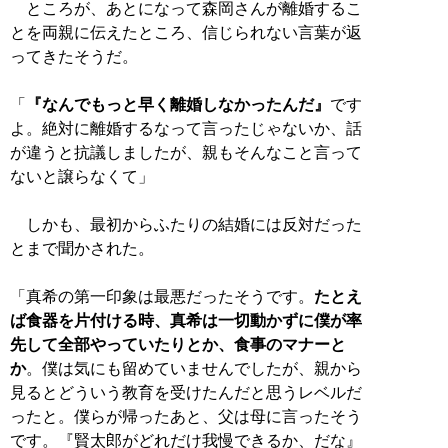
ところが、あとになって森岡さんが離婚するこ
とを両親に伝えたところ、信じられない言葉が返
ってきたそうだ。
「
『なんでもっと早く離婚しなかったんだ』
です
よ。絶対に離婚するなって言ったじゃないか、話
が違うと抗議しましたが、親もそんなこと言って
ないと譲らなくて」
しかも、最初からふたりの結婚には反対だった
とまで聞かされた。
「真希の第一印象は最悪だったそうです。
たとえ
ば食器を片付ける時、真希は一切動かずに僕が率
先して全部やっていたりとか、食事のマナーと
か
。僕は気にも留めていませんでしたが、親から
見るとどういう教育を受けたんだと思うレベルだ
ったと。僕らが帰ったあと、父は母に言ったそう
です。『賢太郎がどれだけ我慢できるか、だな』