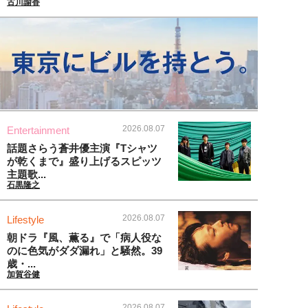
古川諭香
2026.08.07
Entertainment
話題さらう蒼井優主演『Tシャツ
が乾くまで』盛り上げるスピッツ
主題歌...
石黒隆之
2026.08.07
Lifestyle
朝ドラ『風、薫る』で「病人役な
のに色気がダダ漏れ」と騒然。39
歳・...
加賀谷健
2026.08.07