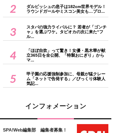
2
ダルビッシュの息子は182cm世界モデル！
ラウンドガールやミスコン美女も…プロ...
スタバの強力ライバルに？ 若者が「ゴンチ
3
ャ」を選ぶワケ。タピオカの次に来た“フ
ル...
「ほぼ自炊」って驚き！女優・黒木華が献
4
立365日を全公開、「特製おにぎり」から
マ...
甲子園の応援強制参加に、母親が猛クレー
5
ム「ネットで告発する」／びっくり体験人
気記...
インフォメーション
SPA!Web編集部 編集者募集！