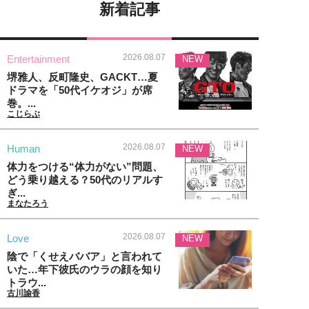
新着記事
2026.08.07
Entertainment
NEW
堺雅人、反町隆史、GACKT…夏
ドラマを「50代イケオジ」が席
巻。...
こじらぶ
2026.08.07
Human
NEW
体力をつける“体力がない”問題、
どう乗り越える？50代のリアルす
ぎ...
まなたろう
2026.08.07
Love
NEW
陰で「くせえババア」と言われて
いた…年下彼氏のウラの顔を知り
トラウ...
古川諭香