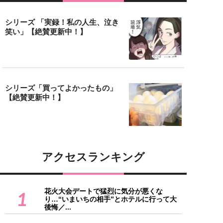
シリーズ 「実録！私の人生、泣き
笑い」【絶賛更新中！】
シリーズ「買ってよかったもの」
【絶賛更新中！】
アクセスランキング
花火大会デートで猛烈に気分が悪くな
1
り…“いまいちの相手”とホテルに行って大
後悔／...