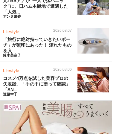
元TBSアナが“一人で猛パニッ
ク”に。日ハム本拠地で遭遇した
「人気...
アンヌ遙香
2026.08.07
Lifestyle
「旅行に絶対持っていきたいポー
チ」が無印にあった！ 濡れたもの
を入...
鈴木美奈子
2026.08.06
Lifestyle
コスメ4万点を試した美容プロの
失敗談。「手の甲に塗って確認」
「SN...
遠藤幸子