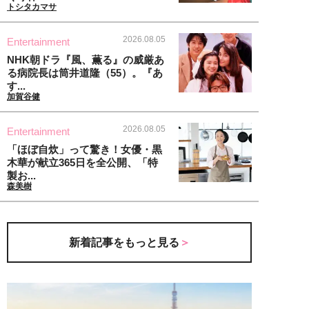
トシタカマサ
2026.08.05
Entertainment
NHK朝ドラ『風、薫る』の威厳あ
る病院長は筒井道隆（55）。『あ
す...
加賀谷健
2026.08.05
Entertainment
「ほぼ自炊」って驚き！女優・黒
木華が献立365日を全公開、「特
製お...
森美樹
新着記事をもっと見る