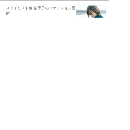
スタイリスト角 佑宇子のファッション図
解
失敗しない日常オシャレ
元『渡鬼』子役・宇野なおみの
話そ、お茶しよっ元気出そ
恋愛コンサル菊乃が出会った女性たち
私が結婚できないワケ
宇垣美里が映画への想いを綴る
宇垣美里の沼落ちシネマ