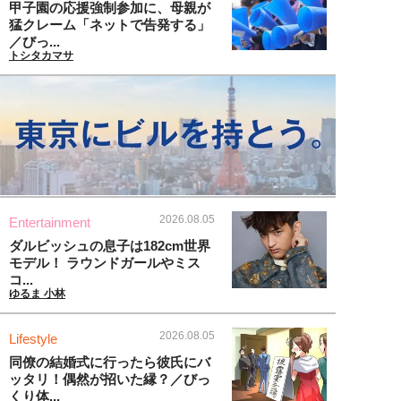
甲子園の応援強制参加に、母親が
猛クレーム「ネットで告発する」
／びっ...
トシタカマサ
2026.08.05
Entertainment
ダルビッシュの息子は182cm世界
モデル！ ラウンドガールやミス
コ...
ゆるま 小林
2026.08.05
Lifestyle
同僚の結婚式に行ったら彼氏にバ
ッタリ！偶然が招いた縁？／びっ
くり体...