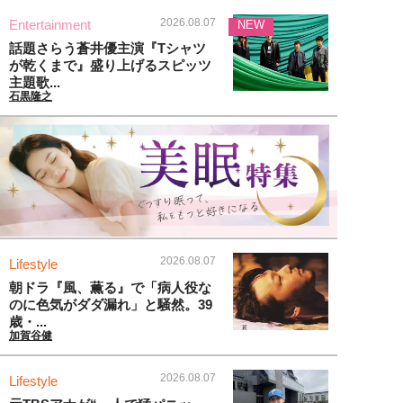
2026.08.07
Entertainment
NEW
話題さらう蒼井優主演『Tシャツ
が乾くまで』盛り上げるスピッツ
主題歌...
石黒隆之
2026.08.07
Lifestyle
朝ドラ『風、薫る』で「病人役な
のに色気がダダ漏れ」と騒然。39
歳・...
加賀谷健
2026.08.07
Lifestyle