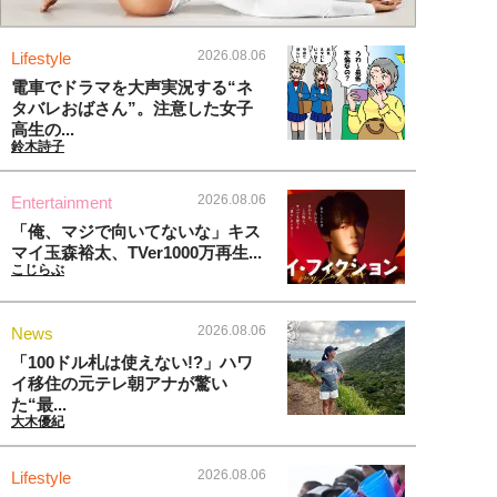
2026.08.06
Lifestyle
電車でドラマを大声実況する“ネ
タバレおばさん”。注意した女子
高生の...
鈴木詩子
2026.08.06
Entertainment
「俺、マジで向いてないな」キス
マイ玉森裕太、TVer1000万再生...
こじらぶ
2026.08.06
News
「100ドル札は使えない!?」ハワ
イ移住の元テレ朝アナが驚い
た“最...
大木優紀
2026.08.06
Lifestyle