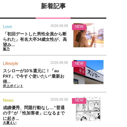
新着記事
2026.08.08
Love
NEW
「初回デートした男性全員から断
られた」有名大卒34歳女性が、高
望み...
菊乃
2026.08.08
Lifestyle
NEW
スシローが10％還元に！「au
PAY」で今すぐ使いたい“最新お
得...
井上ポイント
2026.08.08
News
NEW
成績優秀、問題行動なし…“普通
の子”が「性加害者」になるまで
に起き...
大夏えい