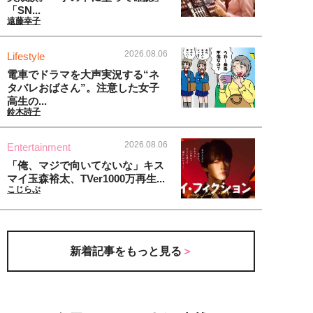
「SN...
遠藤幸子
2026.08.06
Lifestyle
電車でドラマを大声実況する“ネ
タバレおばさん”。注意した女子
高生の...
鈴木詩子
2026.08.06
Entertainment
「俺、マジで向いてないな」キス
マイ玉森裕太、TVer1000万再生...
こじらぶ
新着記事をもっと見る