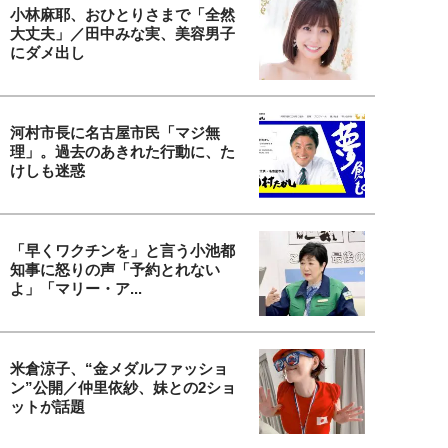
小林麻耶、おひとりさまで「全然
大丈夫」／田中みな実、美容男子
にダメ出し
河村市長に名古屋市民「マジ無
理」。過去のあきれた行動に、た
けしも迷惑
「早くワクチンを」と言う小池都
知事に怒りの声「予約とれない
よ」「マリー・ア...
米倉涼子、“金メダルファッショ
ン”公開／仲里依紗、妹との2ショ
ットが話題