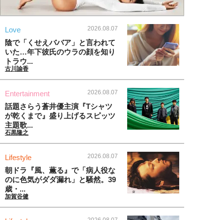
2026.08.07
Love
陰で「くせえババア」と言われて
いた…年下彼氏のウラの顔を知り
トラウ...
古川諭香
2026.08.07
Entertainment
話題さらう蒼井優主演『Tシャツ
が乾くまで』盛り上げるスピッツ
主題歌...
石黒隆之
2026.08.07
Lifestyle
朝ドラ『風、薫る』で「病人役な
のに色気がダダ漏れ」と騒然。39
歳・...
加賀谷健
2026.08.07