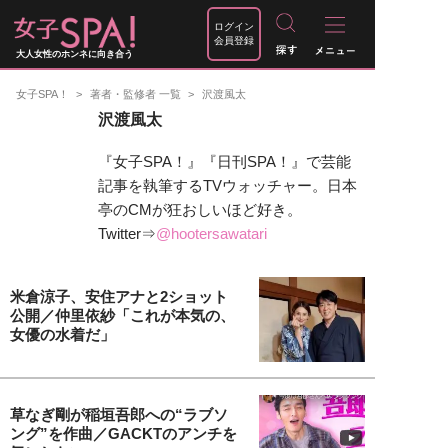
ログイン
会員登録
大人女性のホンネに向き合う
女子SPA！
著者・監修者 一覧
沢渡風太
沢渡風太
『女子SPA！』『日刊SPA！』で芸能
記事を執筆するTVウォッチャー。日本
亭のCMが狂おしいほど好き。
Twitter⇒
@hootersawatari
米倉涼子、安住アナと2ショット
公開／仲里依紗「これが本気の、
女優の水着だ」
草なぎ剛が稲垣吾郎への“ラブソ
ング”を作曲／GACKTのアンチを