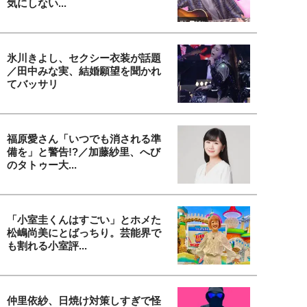
気にしない...
氷川きよし、セクシー衣装が話題
／田中みな実、結婚願望を聞かれ
てバッサリ
福原愛さん「いつでも消される準
備を」と警告!?／加藤紗里、へび
のタトゥー大...
「小室圭くんはすごい」とホメた
松嶋尚美にとばっちり。芸能界で
も割れる小室評...
仲里依紗、日焼け対策しすぎで怪