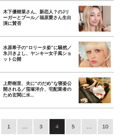
木下優樹菜さん、新恋人？のJリ
ーガーとプール／福原愛さん生出
演に賛否
水原希子の“ロリータ姿”に騒然／
氷川きよし、ヤンキー女子風ショ
ット公開
上野樹里、夫に“のだめ”な寝姿公
開される／窪塚洋介、宅配業者の
ため玄関に水...
1
…
3
4
5
…
10