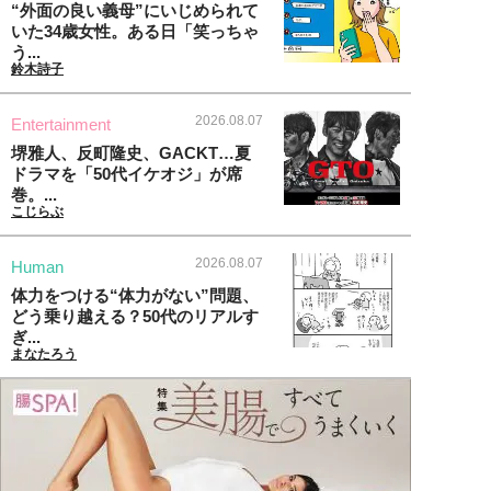
“外面の良い義母”にいじめられて
いた34歳女性。ある日「笑っちゃ
う...
鈴木詩子
2026.08.07
Entertainment
堺雅人、反町隆史、GACKT…夏
ドラマを「50代イケオジ」が席
巻。...
こじらぶ
2026.08.07
Human
体力をつける“体力がない”問題、
どう乗り越える？50代のリアルす
ぎ...
まなたろう