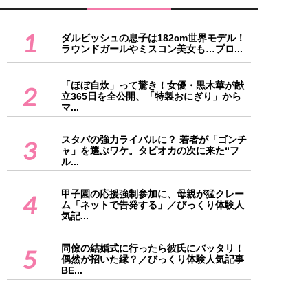
1
ダルビッシュの息子は182cm世界モデル！
ラウンドガールやミスコン美女も…プロ...
「ほぼ自炊」って驚き！女優・黒木華が献
2
立365日を全公開、「特製おにぎり」から
マ...
スタバの強力ライバルに？ 若者が「ゴンチ
3
ャ」を選ぶワケ。タピオカの次に来た“フ
ル...
甲子園の応援強制参加に、母親が猛クレー
4
ム「ネットで告発する」／びっくり体験人
気記...
同僚の結婚式に行ったら彼氏にバッタリ！
5
偶然が招いた縁？／びっくり体験人気記事
BE...