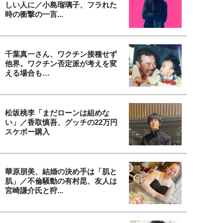
しい人に／小島瑠璃子、フラれた
時の衝撃の一言...
千葉真一さん、ワクチン接種せず
他界。ワクチン否定派が考えを変
える場合も…
松坂桃李「まだローンは組めな
い」／香取慎吾、グッチの22万円
スケボー購入
華原朋美、結婚の決め手は「肌と
肌」／不倫騒動の有村昆、友人は
宮崎謙介氏と狩...