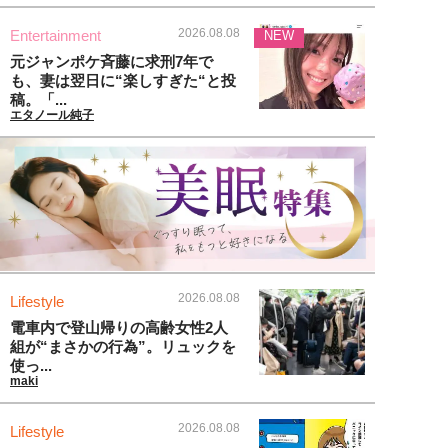
2026.08.08
Entertainment
NEW
元ジャンポケ斉藤に求刑7年で
も、妻は翌日に“楽しすぎた“と投
稿。「...
エタノール純子
2026.08.08
Lifestyle
電車内で登山帰りの高齢女性2人
組が“まさかの行為”。リュックを
使っ...
maki
2026.08.08
Lifestyle