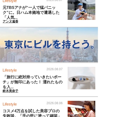
Lifestyle
元TBSアナが“一人で猛パニッ
ク”に。日ハム本拠地で遭遇した
「人気...
アンヌ遙香
2026.08.07
Lifestyle
「旅行に絶対持っていきたいポー
チ」が無印にあった！ 濡れたもの
を入...
鈴木美奈子
2026.08.06
Lifestyle
コスメ4万点を試した美容プロの
失敗談。「手の甲に塗って確認」